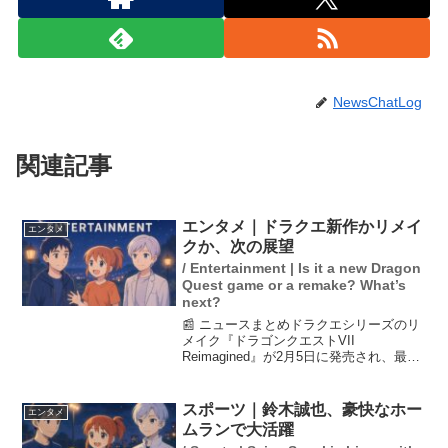
NewsChatLog
関連記事
エンタメ｜ドラクエ新作かリメイ
エンタメ
クか、次の展望
/ Entertainment | Is it a new Dragon
Quest game or a remake? What’s
next?
📰 ニュースまとめドラクエシリーズのリ
メイク『ドラゴンクエストVII
Reimagined』が2月5日に発売され、最近
の新作ラッシュに一旦の区切りがつい
た。次の展開として、ドラクエ12の発売
が近いとの噂や、リメイク候補として4、
スポーツ｜鈴木誠也、豪快なホー
エンタメ
8、9が挙げ...
ムランで大活躍