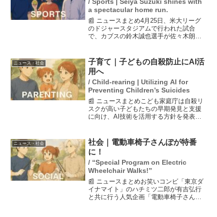
/ Sports | Seiya Suzuki shines with
a spectacular home run.
📰 ニュースまとめ4月25日、米大リーグ
のドジャースタジアムで行われた試合
で、カブスの鈴木誠也選手が佐々木朗希
投手から特大のホームランを放ちまし
た。この一発は403フィート（約123メー
トル）も飛び、鈴木選手は最近の5試合で
子育て｜子どもの自殺防止にAI活
ニュース・社会
4本目のホームラ...
用へ
/ Child-rearing | Utilizing AI for
Preventing Children’s Suicides
📰 ニュースまとめこども家庭庁は自殺リ
スクが高い子どもたちの早期発見と支援
に向け、AI技術を活用する方針を発表し
た。ネット検索履歴やSNSの書き込みを
もとに、リスクを見極めることを目指
す。また、地域の関係機関との連携を強
社会｜電動車椅子さんぽが特番
ニュース・社会
化するための協議会設...
に！
/ “Special Program on Electric
Wheelchair Walks!”
📰 ニュースまとめお笑いコンビ「東京ダ
イナマイト」のハチミツ二郎が有吉弘行
と共に行う人気企画「電動車椅子さん
ぽ」が特番化されることが決定しまし
た。特別番組は3月8日午後6時からBS朝