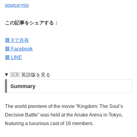
source=rss
この記事をシェアする：
🟦 Xで共有
🟦 Facebook
🟩 LINE
🇬🇧 英語版を見る
Summary
The world premiere of the movie “Kingdom: The Soul’s
Decisive Battle” was held at the Ariake Arena in Tokyo,
featuring a luxurious cast of 16 members.