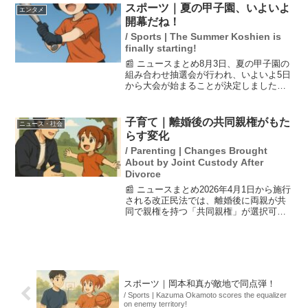
日で放送され、視聴者からの期待が高ま
スポーツ｜夏の甲子園、いよいよ
エンタメ
っています。この企画は...
開幕だね！
/ Sports | The Summer Koshien is
finally starting!
📰 ニュースまとめ8月3日、夏の甲子園の
組み合わせ抽選会が行われ、いよいよ5日
から大会が始まることが決定しました。
高校野球は毎年多くのファンを魅了し、
試合の緊張感や選手たちの力強いプレ
ー、球場の熱い応援が特徴です。今年も
子育て｜離婚後の共同親権がもた
ニュース・社会
多くの高校が集まり、...
らす変化
/ Parenting | Changes Brought
About by Joint Custody After
Divorce
📰 ニュースまとめ2026年4月1日から施行
される改正民法では、離婚後に両親が共
同で親権を持つ「共同親権」が選択可能
になります。これにより、子どもが両親
の関係をより良い形で維持できる可能性
がありますが、一方でDV被害者にとって
はつきまといの...
スポーツ｜岡本和真が敵地で同点弾！
/ Sports | Kazuma Okamoto scores the equalizer
on enemy territory!