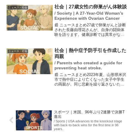
覇を目指して好発進を果たしました。17
歳の島田麻央選手も79.33点をマークし、
社会｜27歳女性の卵巣がん体験談
ニュース・社会
わず...
/ Society | A 27-Year-Old Woman’s
Experience with Ovarian Cancer
📰 ニュースまとめ27歳で卵巣がんと診断
された長藤由理花さんが、自身の闘病体
験を語ります。健康診断では異常がな
く、痛みも感じなかったため、がんの早
期発見が難しいことを実感しました。卵
巣は妊娠に必要な機能を持つ重要な臓器
社会｜熱中症予防手引を作成した
ニュース・社会
ですが、20代や30代...
両親
/ Parents who created a guide for
preventing heat stroke.
📰 ニュースまとめ2023年夏、山形県米沢
市で熱中症により亡くなった女子中学生
の両親が、同じ悲劇を繰り返さないため
に熱中症予防のポイントをまとめた手引
を作成しました。この手引は小中学生向
けに作られ、両親は「娘のことを忘れな
いで」という願いを...
スポーツ｜米国、96年ぶり2連勝で決勝T
進出
/ Sports | USA advances to the knockout stage
with back-to-back wins for the first time in 96
years.