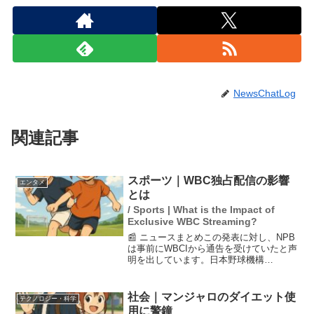
NewsChatLog
関連記事
スポーツ｜WBC独占配信の影響
エンタメ
とは
/ Sports | What is the Impact of
Exclusive WBC Streaming?
📰 ニュースまとめこの発表に対し、NPB
は事前にWBCIから通告を受けていたと声
明を出しています。日本野球機構
（NPB）は、来年3月に開催される第6回
ワールド・ベースボール・クラシック
（WBC）の日本国内における独占配信
社会｜マンジャロのダイエット使
テクノロジー・科学
を、米動画配信サービ...
用に警鐘