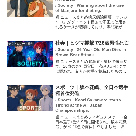
/ Society | Warning about the use
of Manjaro for dieting.
📰 ニュースまとめ糖尿病治療薬「マンジ
ャロ」がダイエット目的で不正に使用さ
れるケースが増加しており、専門家がそ
の危険性について警鐘を鳴らしていま
す。美容外科医の高須幹弥氏は、マンジ
ャロの耐性や依存の問題、さらにはリバ
社会｜ヒグマ襲撃で26歳男性死亡
テクノロジー・科学
ウンドによる過剰な食欲が...
/ Society | 26-Year-Old Man Dies in
Brown Bear Attack
📰 ニュースまとめ北海道・知床の羅臼岳
で、26歳の会社員曽田圭亮さんがヒグマ
に襲われ、友人が素手で抵抗したものの
助けられなかったという悲劇的な事件が
起きました。曽田さんはクマに引きずら
れ、遺体が発見されました。この事件
スポーツ｜坂本花織、全日本選手
エンタメ
は、クマが出没する地域...
権首位発進
/ Sports | Kaori Sakamoto starts
strong at the All Japan
Championships.
📰 ニュースまとめフィギュアスケート全
日本選手権が19日に開催され、坂本花織
選手が79.43点で首位に立ちました。彼女
は今季限りでの引退を表明しており、5連