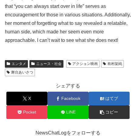
that “you can always start over in life” serves as
encouragement for those in various situations. Additionally,
her moment of forgetting what to say revealed a relatable,
human side, which made her seem even more
approachable. I can’t wait to see what she does next!
エンタメ
ニュース・社会
アクション映画
有村架純
舞台あいさつ
シェアする
X
Facebook
はてブ
Pocket
LINE
コピー
NewsChatLogをフォローする