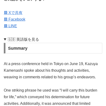
🟦 Xで共有
🟦 Facebook
🟩 LINE
🇬🇧 英語版を見る
Summary
At a press conference held in Tokyo on June 19, Kazuya
Kamenashi spoke about his thoughts and activities,
weaving in comments related to his group’s endeavors.
One striking phrase he used was “I will carry this burden
for life,” which conveyed his determination for future
activities. Additionally, it was announced that limited