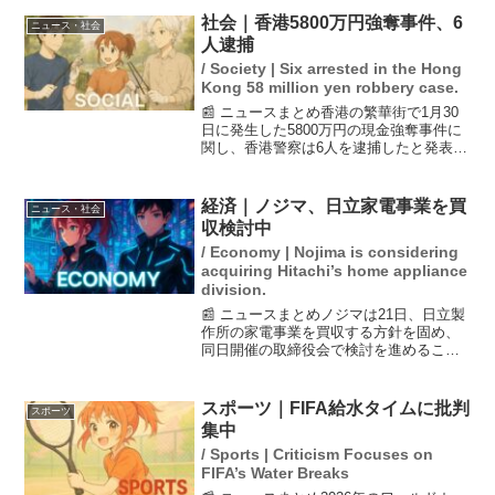
入居が予定されていますが、寮の未来に
社会｜香港5800万円強奪事件、6
ニュース・社会
ついての不安も広が...
人逮捕
/ Society | Six arrested in the Hong
Kong 58 million yen robbery case.
📰 ニュースまとめ香港の繁華街で1月30
日に発生した5800万円の現金強奪事件に
関し、香港警察は6人を逮捕したと発表し
ています。逮捕された中には日本人が3人
含まれ、被害者とされていた人物も含ま
れています。事件は、被害者が空港で荷
経済｜ノジマ、日立家電事業を買
ニュース・社会
物を受け取る...
収検討中
/ Economy | Nojima is considering
acquiring Hitachi’s home appliance
division.
📰 ニュースまとめノジマは21日、日立製
作所の家電事業を買収する方針を固め、
同日開催の取締役会で検討を進めること
を発表しました。買収されるのは日立グ
ローバルライフソリューションズ
（GLS）で、金額は1千億円を超える可能
スポーツ｜FIFA給水タイムに批判
スポーツ
性があります。この動き...
集中
/ Sports | Criticism Focuses on
FIFA’s Water Breaks