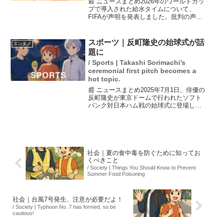
📰 ニュースまとめ2026年のワールドカッ
プで導入された給水タイムについて、
FIFAが声明を発表しました。批判の声が
高まり、給水が広告収入を狙ったものと
の指摘もありますが、FIFAは収益がない
と主張。選手や指揮官からも不満が噴出
スポーツ｜反町隆史の始球式が話
エンタメ
しており、給...
題に
/ Sports | Takashi Sorimachi’s
ceremonial first pitch becomes a
hot topic.
📰 ニュースまとめ2025年7月1日、俳優の
反町隆史が東京ドームで行われたソフト
バンク対日本ハム戦の始球式に登場しま
した。反町さんは緊張しながらも、見事
なストライク投球を披露し、会場を盛り
上げました。彼の投球はノーバウンドで
捕手のミットに直...
社会｜夏の食中毒を防ぐために知ってお
くべきこと
/ Society | Things You Should Know to Prevent
Summer Food Poisoning
社会｜台風7号発生、注意が必要だよ！
/ Society | Typhoon No. 7 has formed, so be
cautious!