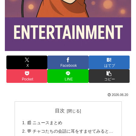
X
Facebook
はてブ
Pocket
LINE
コピー
2026.06.20
目次
📰 ニュースまとめ
💬 チャコたちの会話に耳をすませてみると…