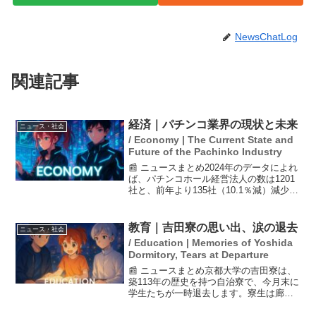
NewsChatLog
関連記事
経済｜パチンコ業界の現状と未来
ニュース・社会
/ Economy | The Current State and
Future of the Pachinko Industry
📰 ニュースまとめ2024年のデータによれ
ば、パチンコホール経営法人の数は1201
社と、前年より135社（10.1％減）減少し
ています。これは2015年からの10年間で
1417社（54.1％）の減少を示しており、
業界全体の厳しい事業環境が続...
教育｜吉田寮の思い出、涙の退去
ニュース・社会
/ Education | Memories of Yoshida
Dormitory, Tears at Departure
📰 ニュースまとめ京都大学の吉田寮は、
築113年の歴史を持つ自治寮で、今月末に
学生たちが一時退去します。寮生は廊下
に残る古い落書きを見て、過去の思い出
に涙を流します。退去後は補修を経て再