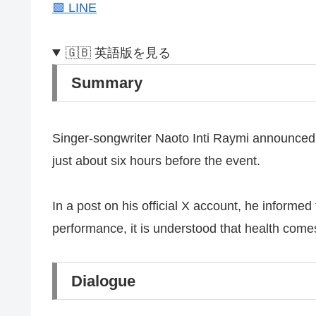
🟩 LINE
🇬🇧 英語版を見る
Summary
Singer-songwriter Naoto Inti Raymi announced t
just about six hours before the event.
In a post on his official X account, he informe
performance, it is understood that health comes 
Dialogue