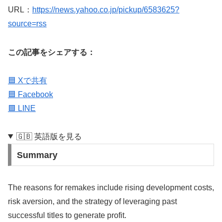
URL：
https://news.yahoo.co.jp/pickup/6583625?
source=rss
この記事をシェアする：
🟦 Xで共有
🟦 Facebook
🟩 LINE
🇬🇧 英語版を見る
Summary
The reasons for remakes include rising development costs,
risk aversion, and the strategy of leveraging past
successful titles to generate profit.