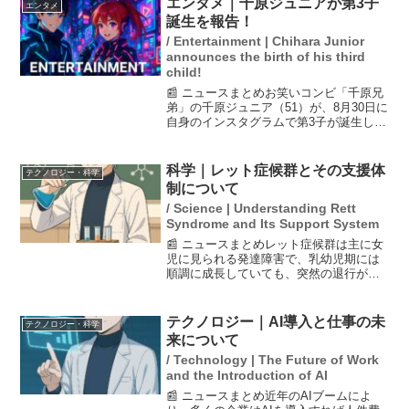
エンタメ｜千原ジュニアが第3子
エンタメ
抽...
誕生を報告！
/ Entertainment | Chihara Junior
announces the birth of his third
child!
📰 ニュースまとめお笑いコンビ「千原兄
弟」の千原ジュニア（51）が、8月30日に
自身のインスタグラムで第3子が誕生した
ことを報告しました。彼は「千原三兄
弟！よろしくです！」とコメントし、夫
婦共に喜びを表現しました。千原ジュニ
科学｜レット症候群とその支援体
テクノロジー・科学
アは15年前に一...
制について
/ Science | Understanding Rett
Syndrome and Its Support System
📰 ニュースまとめレット症候群は主に女
児に見られる発達障害で、乳幼児期には
順調に成長していても、突然の退行が起
こることが特徴です。手をもむような動
作や言葉の消失が見られた場合、小児神
経専門医との連携が重要です。病気の原
テクノロジー｜AI導入と仕事の未
テクノロジー・科学
因は遺伝子の変異による...
来について
/ Technology | The Future of Work
and the Introduction of AI
📰 ニュースまとめ近年のAIブームによ