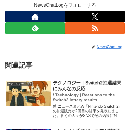
NewsChatLogをフォローする
NewsChatLog
関連記事
テクノロジー｜Switch2抽選結果
テクノロジー・科学
にみんなの反応
/ Technology | Reactions to the
Switch2 lottery results
📰 ニュースまとめ「Nintendo Switch 2」
の抽選販売が2回目の結果を発表しまし
た。多くの人々がSNSでその結果に対す
る反応を示しています。特に、当選した
人の喜びや落選した人の悔しさが様々な
投稿として上がっており、次回の第3回