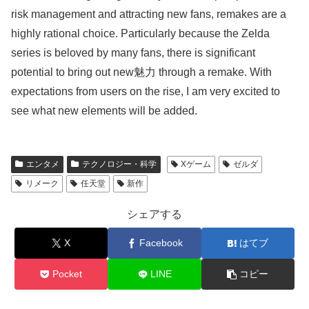
risk management and attracting new fans, remakes are a
highly rational choice. Particularly because the Zelda
series is beloved by many fans, there is significant
potential to bring out new魅力 through a remake. With
expectations from users on the rise, I am very excited to
see what new elements will be added.
エンタメ
テクノロジー・科学
Xゲーム
ゼルダ
リメーク
任天堂
新作
シェアする
X
Facebook
はてブ
Pocket
LINE
コピー