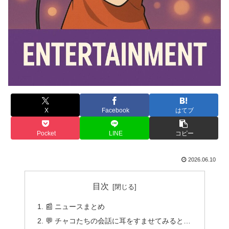
X
Facebook
はてブ
Pocket
LINE
コピー
2026.06.10
目次
📰 ニュースまとめ
💬 チャコたちの会話に耳をすませてみると…