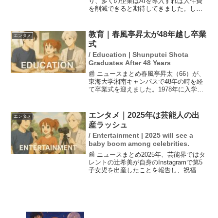
り、多くの企業はAIを導入すれば人件費
を削減できると期待してきました。しか
し、実際にはAIツールの普及によって
「仕事の消滅」ではなく「仕事の変容」
が進んでいます。特に、AIが得意とする
教育｜春風亭昇太が48年越し卒業
エンタメ
「調整」業務は減少...
式
/ Education | Shunputei Shota
Graduates After 48 Years
📰 ニュースまとめ春風亭昇太（66）が、
東海大学湘南キャンパスで48年の時を経
て卒業式を迎えました。1978年に入学し
た彼は、卒業生と父兄に向けてユーモア
を交えたスピーチを行い、特別賞を受賞
しました。座布団10枚を贈られた昇太
エンタメ｜2025年は芸能人の出
エンタメ
は、勉強が楽し...
産ラッシュ
/ Entertainment | 2025 will see a
baby boom among celebrities.
📰 ニュースまとめ2025年、芸能界ではタ
レントの辻希美が自身のInstagramで第5
子女児を出産したことを報告し、祝福の
声が広がっています。また、石原さとみ
や武井咲、滝沢カレンなど他の芸能人も
出産を控えており、今年は芸能人の出産
報告が相...