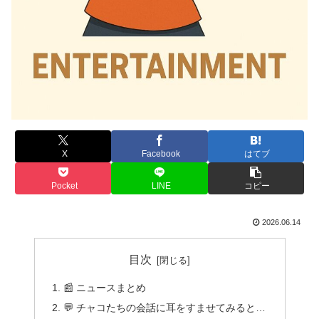
X
Facebook
はてブ
Pocket
LINE
コピー
2026.06.14
目次
📰 ニュースまとめ
💬 チャコたちの会話に耳をすませてみると…