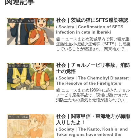
関連記事
社会｜茨城の猫にSFTS感染確認
テクノロジー・科学
/ Society | Confirmation of SFTS
infection in cats in Ibaraki
📰 ニュースまとめ茨城県内で飼い猫が重
症熱性血小板減少症候群（SFTS）に感染
していることが確認され、関東地方では
初めての事例とされています。この病気
はマダニを媒介とする人獣共通感染症
で、感染した猫は数日で死亡しました。
社会｜チョルノービリ事故、消防
ニュース・社会
これにより、マダニや...
士の覚悟
/ Society | The Chernobyl Disaster:
The Resolve of the Firefighters
📰 ニュースまとめ1986年に起きたチョル
ノービリ原発事故で、現場に駆けつけた
消防士たちの勇気と覚悟が語られていま
す。彼らは事故の際、美しい夜空の光に
驚きつつも、爆発が原子炉から起こった
ことを直感し、自らの命が危険にさらさ
社会｜関東甲信・東海地方が梅雨
ニュース・社会
れることを理解して...
入りしたよ！
/ Society | The Kanto, Koshin, and
Tokai regions have entered the