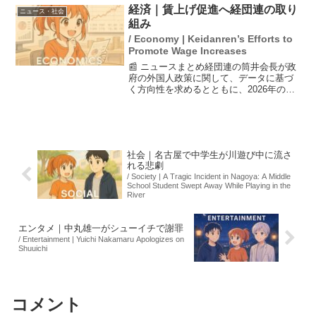
ていない」と明言し、広告をクリックし
経済｜賃上げ促進へ経団連の取り
ニュース・社会
ないよう警告した。最...
組み
/ Economy | Keidanren’s Efforts to
Promote Wage Increases
📰 ニュースまとめ経団連の筒井会長が政
府の外国人政策に関して、データに基づ
く方向性を求めるとともに、2026年の春
闘に向けて賃上げの定着を目指す意向を
示しました。筒井会長は、賃上げは企業
の競争力向上に不可欠であり、経済全体
の成長に寄与すると...
社会｜名古屋で中学生が川遊び中に流さ
れる悲劇
/ Society | A Tragic Incident in Nagoya: A Middle
School Student Swept Away While Playing in the
River
エンタメ｜中丸雄一がシューイチで謝罪
/ Entertainment | Yuichi Nakamaru Apologizes on
Shuuichi
コメント