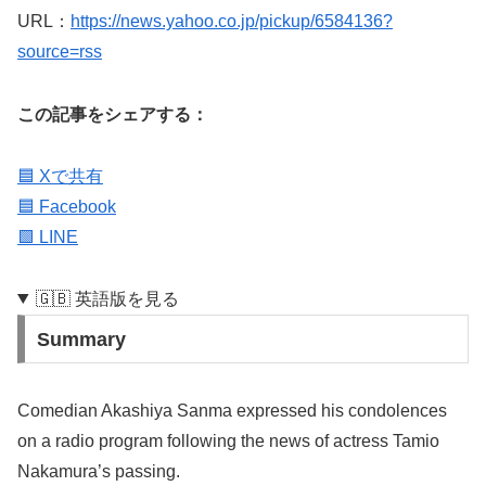
URL：
https://news.yahoo.co.jp/pickup/6584136?
source=rss
この記事をシェアする：
🟦 Xで共有
🟦 Facebook
🟩 LINE
🇬🇧 英語版を見る
Summary
Comedian Akashiya Sanma expressed his condolences
on a radio program following the news of actress Tamio
Nakamura’s passing.