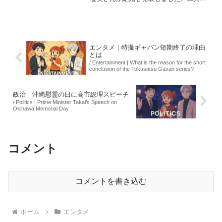
直筆署名が添えられた文書が公開され、
特に亀梨さんの達筆な文字と田中さんの
丁寧な丸文字が話題となっています。フ
ァンからは祝...
エンタメ｜特撮ギャバン短期終了の理由
とは
/ Entertainment | What is the reason for the short
conclusion of the Tokusatsu Gavan series?
政治｜沖縄慰霊の日に高市総理スピーチ
/ Politics | Prime Minister Takai’s Speech on
Okinawa Memorial Day
コメント
コメントを書き込む
ホーム
エンタメ