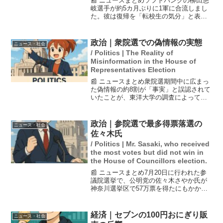
📰 ニュースまとめソフトバンクの柳田悠
岐選手が約5カ月ぶりに1軍に合流しまし
た。彼は復帰を「転校生の気分」と表現
し、フリー打撃では柵越えを連発するな
ど好調をアピールしました。柳田選手は
現在の状態について「普通ぐらいに上が
政治｜衆院選での偽情報の実態
ニュース・社会
っている」とし、試合...
/ Politics | The Reality of
Misinformation in the House of
Representatives Election
📰 ニュースまとめ衆院選期間中に広まっ
た偽情報の約8割が「事実」と誤認されて
いたことが、東洋大学の調査によって明
らかになった。特に、情報源として最も
多く挙げられたのはテレビで、SNSの情
報信頼性についても様々な意見が寄せら
政治｜参院選で最多得票落選の
ニュース・社会
れている。この結果...
佐々木氏
/ Politics | Mr. Sasaki, who received
the most votes but did not win in
the House of Councillors election.
📰 ニュースまとめ7月20日に行われた参
議院選挙で、公明党の佐々木さやか氏が
神奈川選挙区で57万票を得たにもかかわ
らず落選しました。この得票数は、当選
した候補者の中で最も少ない票数の4倍に
あたります。また、自民党は39議席を確
経済｜セブンの100円おにぎり販
ニュース・社会
保し、公明党は...