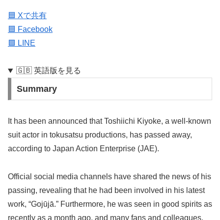
🟦 Xで共有
🟦 Facebook
🟩 LINE
🇬🇧 英語版を見る
Summary
It has been announced that Toshiichi Kiyoke, a well-known
suit actor in tokusatsu productions, has passed away,
according to Japan Action Enterprise (JAE).
Official social media channels have shared the news of his
passing, revealing that he had been involved in his latest
work, “Gojūjā.” Furthermore, he was seen in good spirits as
recently as a month ago, and many fans and colleagues,