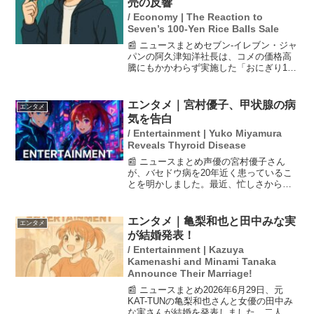
売の反響
/ Economy | The Reaction to
Seven’s 100-Yen Rice Balls Sale
📰 ニュースまとめセブン-イレブン・ジャ
パンの阿久津知洋社長は、コメの価格高
騰にもかかわらず実施した「おにぎり100
円セール」について、顧客からの反応が
良かったと語りました。このセールは、
セブンの魅力を再認識してもらう機会と
エンタメ｜宮村優子、甲状腺の病
エンタメ
なり、今後の販促...
気を告白
/ Entertainment | Yuko Miyamura
Reveals Thyroid Disease
📰 ニュースまとめ声優の宮村優子さん
が、バセドウ病を20年近く患っているこ
とを明かしました。最近、忙しさから体
調を崩し、口内炎や歯茎からの出血、小
腸の痛みなどの症状が現れていると報告
しています。医者に頻繁に通っているこ
エンタメ｜亀梨和也と田中みな実
エンタメ
とで、他の病気を早期に...
が結婚発表！
/ Entertainment | Kazuya
Kamenashi and Minami Tanaka
Announce Their Marriage!
📰 ニュースまとめ2026年6月29日、元
KAT-TUNの亀梨和也さんと女優の田中み
な実さんが結婚を発表しました。二人の