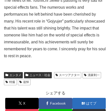
The news of Mr. Toshiichi Seike’s passing is very sad for
special effects fans. The numerous works and
performances he left behind have been cherished by
many. His recent role in “Gojyujer” particularly showcased
that his talent was still shining brightly. The impact that
someone like him had on the world of special effects is
immeasurable, and his achievements will surely be
remembered for years to come. I sincerely pray for his soul
to rest in peace.
エンタメ
ニュース・社会
スーツアクター
清家利一
特撮
追悼
シェアする
X
Facebook
はてブ