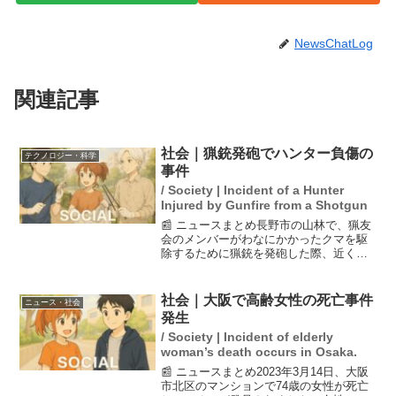
NewsChatLog
関連記事
社会｜猟銃発砲でハンター負傷の
テクノロジー・科学
事件
/ Society | Incident of a Hunter
Injured by Gunfire from a Shotgun
📰 ニュースまとめ長野市の山林で、猟友
会のメンバーがわなにかかったクマを駆
除するために猟銃を発砲した際、近くに
いた81歳の別のメンバーに弾が当たり、
肩を負傷する事故が発生した。負傷した
ハンターは病院に搬送された。この事件
社会｜大阪で高齢女性の死亡事件
ニュース・社会
は、クマの出没に対す...
発生
/ Society | Incident of elderly
woman’s death occurs in Osaka.
📰 ニュースまとめ2023年3月14日、大阪
市北区のマンションで74歳の女性が死亡