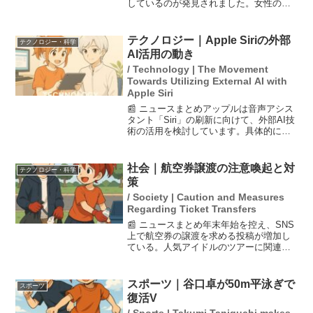
しているのが発見されました。女性の体
には複数の傷があり、警察は殺人事件の
可能性も視野に入れて捜査を開始してい
ます。この事件は地域住民に衝撃を与
テクノロジー｜Apple Siriの外部
テクノロジー・科学
え、警察は詳細な...
AI活用の動き
/ Technology | The Movement
Towards Utilizing External AI with
Apple Siri
📰 ニュースまとめアップルは音声アシス
タント「Siri」の刷新に向けて、外部AI技
術の活用を検討しています。具体的に
は、アンソロピックまたはオープンAIの
技術を取り入れる方針に転換し、自社開
発に依存してきたこれまでの戦略を見直
社会｜航空券譲渡の注意喚起と対
テクノロジー・科学
そうとしていま...
策
/ Society | Caution and Measures
Regarding Ticket Transfers
📰 ニュースまとめ年末年始を控え、SNS
上で航空券の譲渡を求める投稿が増加し
ている。人気アイドルのツアーに関連し
た投稿も見られるが、航空会社は譲渡や
転売が禁止されていることを強調し、同
一人物以外では搭乗できないと警告して
スポーツ｜谷口卓が50m平泳ぎで
スポーツ
いる。特に、日本航空...
復活V