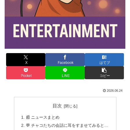
X
Facebook
はてブ
Pocket
LINE
コピー
2026.06.24
目次
📰 ニュースまとめ
💬 チャコたちの会話に耳をすませてみると…