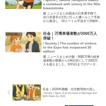
/ Sports | Takumi Taniguchi makes
a comeback with victory in the 50m
breaststroke.
📰 ニュースまとめ競泳の日本選手権で、
谷口卓選手が2月に行った腰ヘルニア手術
から復活し、50メートル平泳ぎで26秒84
の記録を出して優勝しました。この結
果、8月のパンパシフィック選手権の派遣
標準記録を突破し、24年パリ五輪の代表
社会｜万博来場者数が2000万人
ニュース・社会
入りが確実と...
突破！
/ Society | The number of visitors
to the Expo has surpassed 20
million!
📰 ニュースまとめ大阪・関西万博の総来
場者数が開幕から146日目にして2000万
人を超えました。9月5日までのデータに
よると、一般来場者は5日に16.1万人を記
録。万博に関連する消費総額は3540億円
に達しており、経済効果も期待されてい
ます...
社会｜2026年婚姻・出生数増加の兆し
/ Society | Signs of an Increase in Marriage and
Birth Rates by 2026