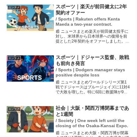
TBSの番組『水曜日のダウンタウン』の
『名探偵津田』シリーズで共演したこと
スポーツ｜楽天が前田健太に2年
エンタメ
がある。この...
契約オファー
/ Sports | Rakuten offers Kenta
Maeda a two-year contract.
📰 ニュースまとめ楽天が前田健太投手に
対し、米球界から日本球界への復帰を前
提とした2年契約をオファーしました。契
約総額は出来高払いを含めて4億円以上と
なっており、巨人やヤクルトなども争奪
戦に参加していますが、楽天が最有力候
スポーツ｜ドジャース監督、敗戦
エンタメ
補とされています。...
も前向き発言
/ Sports | Dodgers manager stays
positive despite loss
📰 ニュースまとめワールドシリーズ第1
戦でドジャースはブルージェイズに11対4
で大敗を喫した。特に6回に救援陣が9失
点を喫したことが致命的だった。ロバー
ツ監督は試合後、まだ先は長いと前向き
な姿勢を示し、チームが良い投球をしな
社会｜大阪・関西万博閉幕まであ
エンタメ
ければならないと...
と1週間
/ Society | One week left until the
closing of the Osaka-Kansai Expo.
📰 ニュースまとめ大阪・関西万博が閉幕