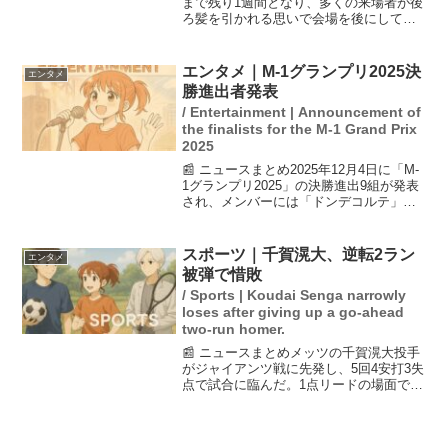
まで残り1週間となり、多くの来場者が後
ろ髪を引かれる思いで会場を後にしてい
る。延長を求める声もあるが、吉村知事
は国際条約に基づく規定を理由に難しい
と述べた。万博に対する投稿は徐々に肯
エンタメ｜M-1グランプリ2025決
エンタメ
定的な意見が増え、感...
勝進出者発表
/ Entertainment | Announcement of
the finalists for the M-1 Grand Prix
2025
📰 ニュースまとめ2025年12月4日に「M-
1グランプリ2025」の決勝進出9組が発表
され、メンバーには「ドンデコルテ」
「エバース」「ヨネダ2000」などが名を
連ねました。今年のファイナリストから
は「苦労人」と「ラジオ」という2つのキ
スポーツ｜千賀滉大、逆転2ラン
エンタメ
ーワ...
被弾で惜敗
/ Sports | Koudai Senga narrowly
loses after giving up a go-ahead
two-run homer.
📰 ニュースまとめメッツの千賀滉大投手
がジャイアンツ戦に先発し、5回4安打3失
点で試合に臨んだ。1点リードの場面で、
マット・チャプマン選手に逆転2ランを許
し、今季8勝目はお預けとなった。試合は
メッツが7回にフアン・ソト選手の決勝ソ