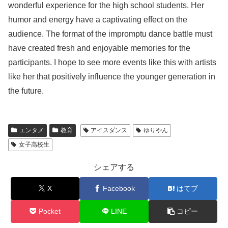
wonderful experience for the high school students. Her
humor and energy have a captivating effect on the
audience. The format of the impromptu dance battle must
have created fresh and enjoyable memories for the
participants. I hope to see more events like this with artists
like her that positively influence the younger generation in
the future.
エンタメ
教育
アイスダンス
ゆりやん
女子高校生
シェアする
X
Facebook
はてブ
Pocket
LINE
コピー