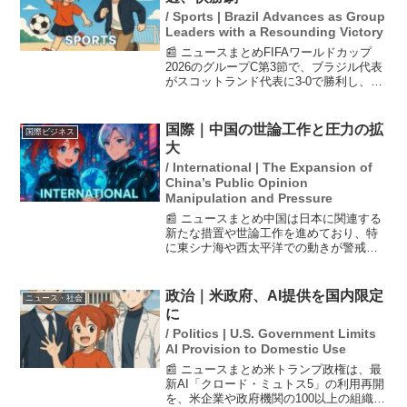
/ Sports | Brazil Advances as Group
Leaders with a Resounding Victory
📰 ニュースまとめFIFAワールドカップ
2026のグループC第3節で、ブラジル代表
がスコットランド代表に3-0で勝利し、見
事に首位通過を果たしました。この試合
ではエースFWヴィニシウス・ジュニオー
ルが2ゴールを決め、3試合連続得点を記
国際｜中国の世論工作と圧力の拡
国際ビジネス
録しま...
大
/ International | The Expansion of
China’s Public Opinion
Manipulation and Pressure
📰 ニュースまとめ中国は日本に関連する
新たな措置や世論工作を進めており、特
に東シナ海や西太平洋での動きが警戒さ
れている。習近平政権は日本の高市早苗
政権を「新型軍国主義」と非難し、圧力
を強化する機会をうかがっている。日比
政治｜米政府、AI提供を国内限定
ニュース・社会
両国の海洋境界交渉が発...
に
/ Politics | U.S. Government Limits
AI Provision to Domestic Use
📰 ニュースまとめ米トランプ政権は、最
新AI「クロード・ミュトス5」の利用再開
を、米企業や政府機関の100以上の組織に