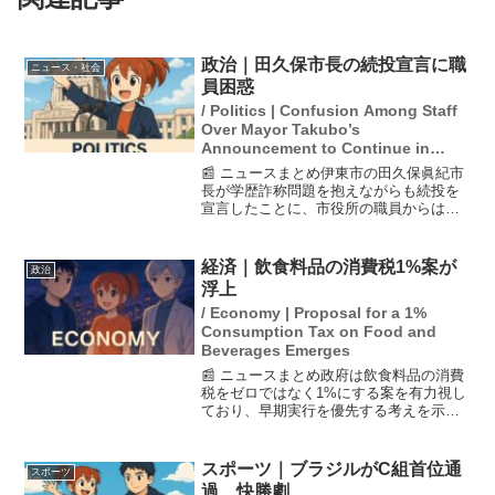
政治｜田久保市長の続投宣言に職
ニュース・社会
員困惑
/ Politics | Confusion Among Staff
Over Mayor Takubo’s
Announcement to Continue in
Office
📰 ニュースまとめ伊東市の田久保眞紀市
長が学歴詐称問題を抱えながらも続投を
宣言したことに、市役所の職員からは呆
れや怒りの声が上がっています。職員は
「人としてどうなのか」と疑問を呈し、
応援の声がないことを嘆いています。市
経済｜飲食料品の消費税1%案が
政治
長は苦情対応のための窓...
浮上
/ Economy | Proposal for a 1%
Consumption Tax on Food and
Beverages Emerges
📰 ニュースまとめ政府は飲食料品の消費
税をゼロではなく1%にする案を有力視し
ており、早期実行を優先する考えを示し
ている。自民党が掲げたゼロ案は小売店
のレジシステムの改修に最長1年かかるた
め、1%の方が半年程度で実施可能との判
スポーツ｜ブラジルがC組首位通
スポーツ
断がなされている...
過、快勝劇