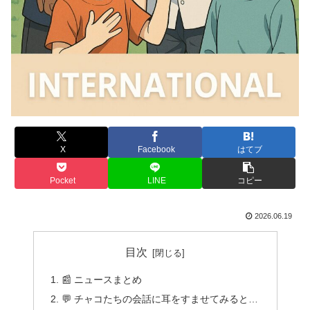
X
Facebook
はてブ
Pocket
LINE
コピー
2026.06.19
目次
📰 ニュースまとめ
💬 チャコたちの会話に耳をすませてみると…