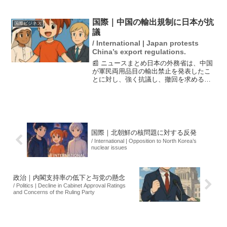
限定しました。これは高性能AIの脆弱性
が悪用されるリスクを考慮した判断で、
海外企業への提供は続いていません。利
国際｜中国の輸出規制に日本が抗
国際ビジネス
用管理の強化...
議
/ International | Japan protests
China’s export regulations.
📰 ニュースまとめ日本の外務省は、中国
が軍民両用品目の輸出禁止を発表したこ
とに対し、強く抗議し、撤回を求める声
明を発表しました。この措置は、日本へ
のレアアースや半導体の輸入に影響を及
ぼす可能性があり、日中関係に更なる緊
張をもたらす恐れがあり...
国際｜北朝鮮の核問題に対する反発
/ International | Opposition to North Korea’s
nuclear issues
政治｜内閣支持率の低下と与党の懸念
/ Politics | Decline in Cabinet Approval Ratings
and Concerns of the Ruling Party