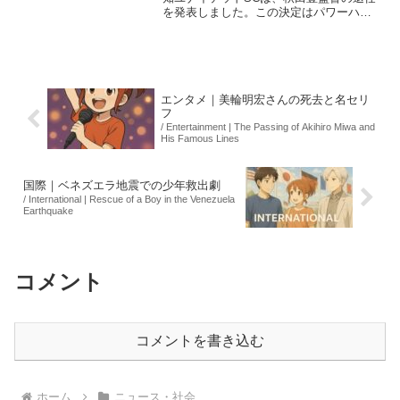
を発表しました。この決定はパワーハラ
スメントの問題に関連しており、高知は
新監督に白石尚久氏を迎えることになり
ました。白石氏は、元日本代表の本田圭
佑氏の個人分析官と...
エンタメ｜美輪明宏さんの死去と名セリ
フ
/ Entertainment | The Passing of Akihiro Miwa and
His Famous Lines
国際｜ベネズエラ地震での少年救出劇
/ International | Rescue of a Boy in the Venezuela
Earthquake
コメント
コメントを書き込む
ホーム
ニュース・社会