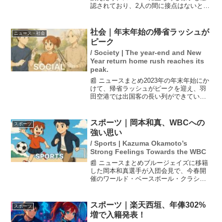
認されており、2人の間に接点はないとさ
れている。神戸市中央区で発生した女性
会社員（24）の刺殺事件において、逮捕
された谷本将志容疑者（35）が、事件前
社会｜年末年始の帰省ラッシュが
ニュース・社会
の約50分間、女...
ピーク
/ Society | The year-end and New
Year return home rush reaches its
peak.
📰 ニュースまとめ2023年の年末年始にか
けて、帰省ラッシュがピークを迎え、羽
田空港では出国客の長い列ができてい
る。家族連れなどの帰省客で鉄道や空港
が混雑しており、最大9連休の影響が大き
い。特にハワイ便の予約数が過去最高の
スポーツ｜岡本和真、WBCへの
スポーツ
約2万5000人に...
強い思い
/ Sports | Kazuma Okamoto’s
Strong Feelings Towards the WBC
📰 ニュースまとめブルージェイズに移籍
した岡本和真選手が入団会見で、今春開
催のワールド・ベースボール・クラシッ
ク（WBC）について語りました。彼は
「ユニホームを着て戦いたい気持ちがあ
る」と強調し、メジャー全30球団で唯一
スポーツ｜楽天西垣、年俸302%
スポーツ
カナダに本拠地を持つ...
増で入籍発表！