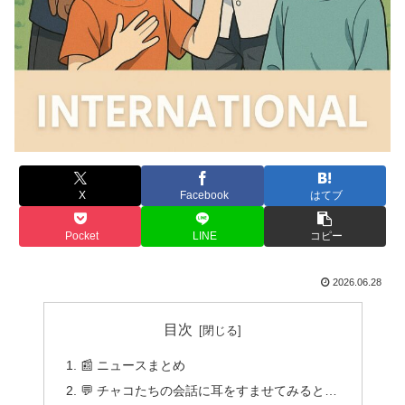
X
Facebook
はてブ
Pocket
LINE
コピー
2026.06.28
目次
📰 ニュースまとめ
💬 チャコたちの会話に耳をすませてみると…