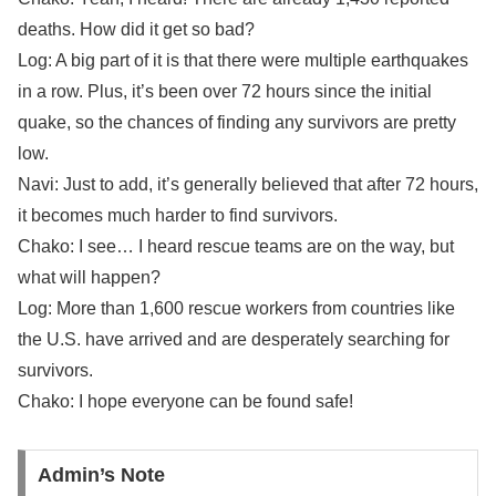
deaths. How did it get so bad?
Log: A big part of it is that there were multiple earthquakes
in a row. Plus, it’s been over 72 hours since the initial
quake, so the chances of finding any survivors are pretty
low.
Navi: Just to add, it’s generally believed that after 72 hours,
it becomes much harder to find survivors.
Chako: I see… I heard rescue teams are on the way, but
what will happen?
Log: More than 1,600 rescue workers from countries like
the U.S. have arrived and are desperately searching for
survivors.
Chako: I hope everyone can be found safe!
Admin’s Note