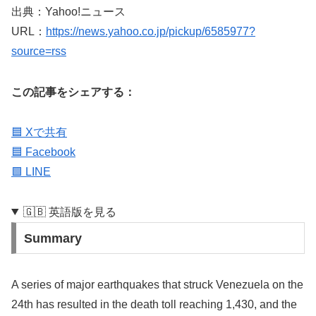
出典：Yahoo!ニュース
URL：
https://news.yahoo.co.jp/pickup/6585977?
source=rss
この記事をシェアする：
🟦 Xで共有
🟦 Facebook
🟩 LINE
🇬🇧 英語版を見る
Summary
A series of major earthquakes that struck Venezuela on the
24th has resulted in the death toll reaching 1,430, and the