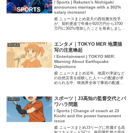
/ Sports | Rakuten’s Nishigaki
announces marriage with a 302%
salary increase!
📰 ニュースまとめ楽天の西垣雅矢投手
が、契約更改で年俸が920万円から3700
万円に302%増加したことを発表しまし
た。来季の年俸は2780万円増となり、彼
は「1年間1軍で野球ができて凄い自信に
なりました」と喜びを語りました。ま
エンタメ｜TOKYO MER 地震描
エンタメ
た、彼は結婚...
写の注意喚起
/ Entertainment | TOKYO MER:
Warning About Earthquake
Depictions
📰 ニュースまとめ近年、地震や津波など
の自然災害を経験した人々への配慮が求
められる中、映画界全体で事前の配慮が
広がりを見せている。俳優・鈴木亮平が
主演する劇場版『TOKYO MER～走る緊
急救命室～CAPITAL CRISIS』の製作委
スポーツ｜J3高知の監督交代とパ
スポーツ
員会...
ワハラ問題
/ Sports | Change of coach at J3
Kochi and the power harassment
issue
📰 ニュースまとめJ3リーグに所属する高
知ユナイテッドSCは、秋田豊監督の退任