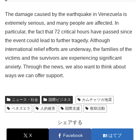
The damage caused by the earthquake in Venezuela is
extremely serious, and many people are affected. In
particular, the fact that 72 critical hours have passed since
the event could lead to further tragedy. Although
international relief efforts are underway, the families of the
victims and the survivors are experiencing significant
anxiety. Through the news, we also want to think about
ways we can offer support.
ニュース・社会
国際ビジネス
カムチャツカ地震
ベネズエラ
人的被害
国際支援
救助活動
シェアする
X
Facebook
はてブ