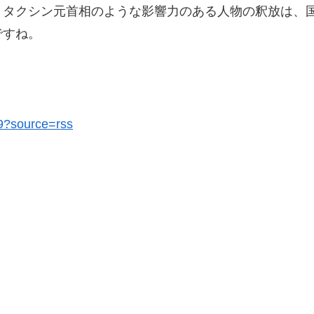
、タクシン元首相のような影響力のある人物の釈放は、
ですね。
09?source=rss