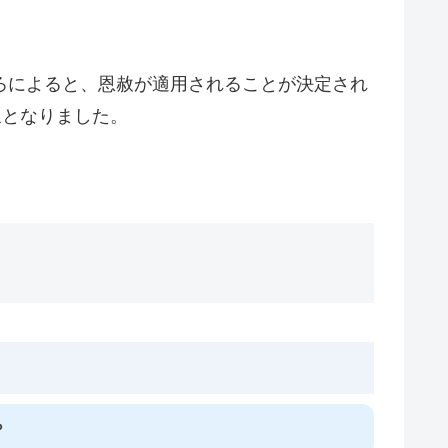
。
ろによると、恩赦が適用されることが決定され
象となりました。
？