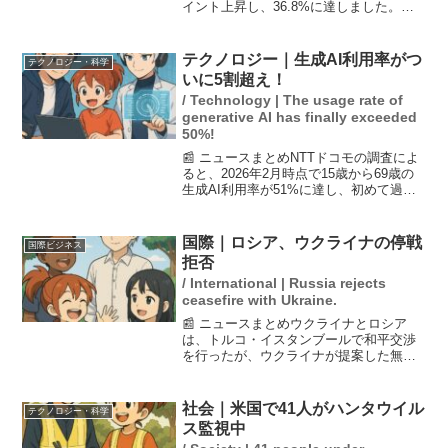
イント上昇し、36.8%に達しました。不
支持率は60.5%で、3.1ポイント下落しま
した。この結果は、内閣の運営に対する
国民の評価が変化していることを示唆し
テクノロジー｜生成AI利用率がつ
テクノロジー・科学
てい...
いに5割超え！
/ Technology | The usage rate of
generative AI has finally exceeded
50%!
📰 ニュースまとめNTTドコモの調査によ
ると、2026年2月時点で15歳から69歳の
生成AI利用率が51%に達し、初めて過半
数を超えたことが明らかになりました。
2025年2月の27%から急増しており、生成
AIが日常に浸透していることを示して...
国際｜ロシア、ウクライナの停戦
国際ビジネス
拒否
/ International | Russia rejects
ceasefire with Ukraine.
📰 ニュースまとめウクライナとロシア
は、トルコ・イスタンブールで和平交渉
を行ったが、ウクライナが提案した無条
件停戦をロシアが拒否したことが明らか
になった。交渉後、ウクライナの国防相
は新たな捕虜交換に合意したと発表し
社会｜米国で41人がハンタウイル
テクノロジー・科学
た。この交渉は、両国間の緊...
ス監視中