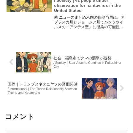
/ Society | 41 people under
observation for hantavirus in the
United States.
📰 ニュースまとめ米国の保健当局は、ネ
ブラスカ州とジョージア州でハンタウイ
ルスの「アンデス型」に感染の可能性が
ある41人を監視対象にしていると発表し
た。この中には、隔離されている18人が
含まれており、感染拡大の防止に向けた
措置が求められてい...
社会｜福島市でクマの襲撃が続発
/ Society | Bear Attacks Continue in Fukushima
City
国際｜トランプとネタニヤフの緊張関係
/ International | The Tense Relationship Between
Trump and Netanyahu
コメント