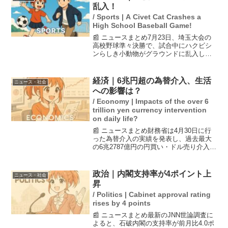
乱入！
/ Sports | A Civet Cat Crashes a
High School Baseball Game!
📰 ニュースまとめ7月23日、埼玉大会の
高校野球準々決勝で、試合中にハクビシ
ンらしき小動物がグラウンドに乱入し試
合が一時中断しました。山村学園の攻撃
中、選手がバッターボックスに立ってい
る最中に登場し、観客からは「かわい
経済｜6兆円超の為替介入、生活
ニュース・社会
い」との声が上がりまし...
への影響は？
/ Economy | Impacts of the over 6
trillion yen currency intervention
on daily life?
📰 ニュースまとめ財務省は4月30日に行
った為替介入の実績を発表し、過去最大
の6兆2787億円の円買い・ドル売り介入が
行われたことが明らかになりました。ま
た、大型連休中には3日間で合計11兆
7349億円の介入が実施されました。これ
政治｜内閣支持率が4ポイント上
ニュース・社会
により、為...
昇
/ Politics | Cabinet approval rating
rises by 4 points
📰 ニュースまとめ最新のJNN世論調査に
よると、石破内閣の支持率が前月比4.0ポ