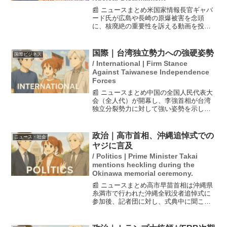
📰 ニュースまとめ米国家情報長官ギャバ
ード氏が広島や長崎の原爆被害を念頭
に、核廃絶の重要性を訴える動画を投稿
しました。彼は、過去の悲劇を振り返
り、核兵器による「狂気」に終止符を打
つ必要があると強調しています。広島訪
国際｜台湾独立勢力への強硬姿勢
国際ビジネス
問を通じて、核兵器の存在が...
/ International | Firm Stance
Against Taiwanese Independence
Forces
📰 ニュースまとめ中国の全国人民代表大
会（全人代）が開幕し、李強首相が台湾
独立分裂勢力に対して強い姿勢を示しま
した。特に、頼清徳政権に対してはより
一層の打撃を与える意向を表明してお
り、昨年までの表現よりも明確に強化さ
政治｜高市首相、沖縄追悼式での
ニュース・社会
れています。これにより、...
ヤジに言及
/ Politics | Prime Minister Takai
mentions heckling during the
Okinawa memorial ceremony.
📰 ニュースまとめ高市早苗首相は沖縄県
糸満市で行われた沖縄全戦没者追悼式に
参加後、記者団に対し、式典中に聞こえ
たヤジについて言及した。首相は、閣僚
や首相は憲法を守る義務があり、日本は
戦争をしていない平和国家であることを