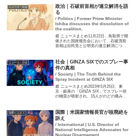
政治｜石破前首相が連立解消を語
ニュース・社会
る
/ Politics | Former Prime Minister
Ishiba discusses the dissolution of
the coalition.
📰 ニュースまとめ11月22日、鳥取県で開
催された国政報告会において、石破茂前
首相は自民党と公明党の連立解消につい
て見解を示した。彼は「正しいとは思っ
ていない」としながらも、他党との連立
は良いことだと評価。自民党が進み過ぎ
社会｜GINZA SIXでのスプレー事
ニュース・社会
た際に公明党が「待...
件の真相
/ Society | The Truth Behind the
Spray Incident at GINZA SIX
📰 ニュースまとめ2023年5月25日、東
京・銀座の「GINZA SIX」でスプレー状
の物質が噴射され、15人がのどの痛みを
訴え搬送される事件が発生しました。警
視庁の調査によると、現場からはカプサ
イシンとみられる成分が検出されたこと
国際｜米国家情報長官が核廃絶を
国際ビジネス
が確認さ...
訴え
/ International | U.S. Director of
National Intelligence Advocates for
Nuclear Disarmament