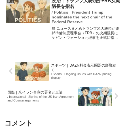
政治｜トランプ大統領がFRB次期
政治
誇りに思うと反論。また...
議長を指名
/ Politics | President Trump
nominates the next chair of the
Federal Reserve.
📰 ニュースまとめトランプ米大統領が連
邦準備制度理事会（FRB）の次期議長に
ケビン・ウォーシュ元理事を正式に指名
したことを、ホワイトハウスが発表しま
した。この指名は議会上院に通知されま
したが、承認の見通しは依然として不透
明です。ウォーシュ氏...
スポーツ｜DAZN料金表示問題の影響続
く
/ Sports | Ongoing issues with DAZN pricing
display
国際｜米イラン合意の署名と反論
/ International | Signing of the US-Iran Agreement
and Counterarguments
コメント