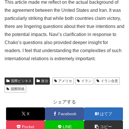
This article made me reflect on the actual background of
the agreement between the United States and Iran. It was
particularly striking that while both countries claim victory,
there are lingering questions about their true intentions and
the potential impacts. Navi’s clarification in response to
Chako’s questions also provided deeper insight for
readers. I feel that understanding the complexities of such
international relations is extremely important.
国際ビジネス
政治
アメリカ
イラン
イラン合意
国際関係
シェアする
X
Facebook
はてブ
Pocket
LINE
コピー