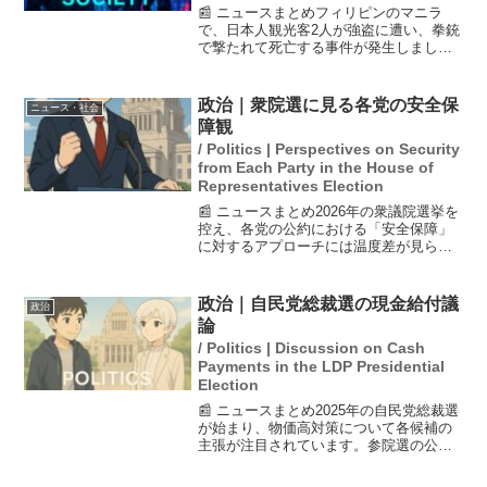
📰 ニュースまとめフィリピンのマニラ
で、日本人観光客2人が強盗に遭い、拳銃
で撃たれて死亡する事件が発生しまし
た。被害者は40～50代の男性で、事件
後、容疑者は逃走に使用したバイクを現
場から約600メートル離れた場所に乗り捨
政治｜衆院選に見る各党の安全保
ニュース・社会
てたことが確認され...
障観
/ Politics | Perspectives on Security
from Each Party in the House of
Representatives Election
📰 ニュースまとめ2026年の衆議院選挙を
控え、各党の公約における「安全保障」
に対するアプローチには温度差が見られ
る。防衛力強化や非核三原則の見直しに
ついて、北朝鮮、中国、ロシアの動向が
影響を与えている。一部の政党は明確な
政治｜自民党総裁選の現金給付議
政治
保守的立場を打ち出...
論
/ Politics | Discussion on Cash
Payments in the LDP Presidential
Election
📰 ニュースまとめ2025年の自民党総裁選
が始まり、物価高対策について各候補の
主張が注目されています。参院選の公約
であった一律2万円の現金給付は支持を得
られず、代わりに所得に応じた「給付付