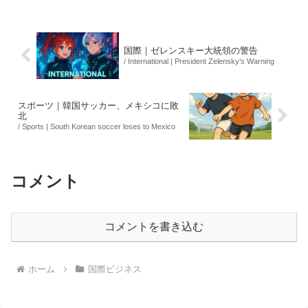
き税額控除」や定率減税の提案が目立っ
ています。また、...
国際｜ゼレンスキー大統領の警告
/ International | President Zelensky’s Warning
スポーツ｜韓国サッカー、メキシコに敗
北
/ Sports | South Korean soccer loses to Mexico
コメント
コメントを書き込む
ホーム
国際ビジネス