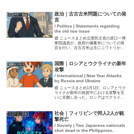
す。石破首相は、2025年の参議院選挙に
向けて、自民党の公約として2040年に名
目GDPを1000兆円に引き上げ、平均所得
政治｜古古古米問題についての発
ニュース・社会
を5割以上...
言
/ Politics | Statements regarding
the old rice issue
📰 ニュースまとめ立憲民主党の原口一博
衆院議員が、政府の備蓄米についての発
言を行い、古古古米は主にニワトリが食
べていると述べました。この発言は国民
民主党の玉木代表を擁護する形で行わ
れ、コメの高騰や備蓄米の利用に対する
国際｜ロシアとウクライナの新年
国際ビジネス
関心を呼び起こしています...
攻撃
/ International | New Year Attacks
by Russia and Ukraine
📰 ニュースまとめ1月1日、ロシアとウク
ライナが新年の祝賀中における攻撃を互
いに非難し合った。ロシアはウクライナ
がホテルを無人機で攻撃し、20人が死亡
したと発表。一方、ウクライナはロシア
の攻撃により、ヘルソンで24人が命を落
社会｜フィリピンで邦人2人が銃
ニュース・社会
としたと報告して...
撃死亡
/ Society | Two Japanese nationals
shot dead in the Philippines.