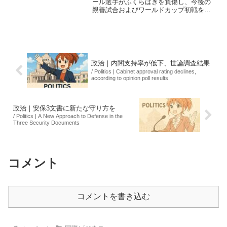
ール選手がふくらはぎを負傷し、今後の
親善試合およびワールドカップ初戦を欠
場する見込みであることが発表された。
診断によると、全治は2〜3週間とされて
おり、彼の代表復帰がどのように行われ
るかが注目される。ネ...
政治｜内閣支持率が低下、世論調査結果
/ Politics | Cabinet approval rating declines,
according to opinion poll results.
政治｜安保3文書に新たな守り方を
/ Politics | A New Approach to Defense in the
Three Security Documents
コメント
コメントを書き込む