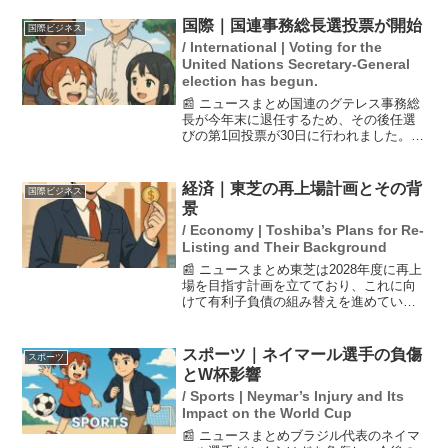
関係の緊張を踏まえた発言であり、特に
台湾問題においてロシアは中国を支持す
国際｜国連事務総長選投票が開始
国際ビジネス
る立場を強調した。この...
/ International | Voting for the
United Nations Secretary-General
election has begun.
📰 ニュースまとめ国連のグテレス事務総
長が今年末に退任するため、その後任選
びの第1回投票が30日に行われました。候
補者は7人に上り、国連安全保障理事会で
の投票が注目されています。ガイアナの
ロドリゲスバーケット大使は、安保理の
経済｜東芝の再上場計画とその背
国際ビジネス
改革について「利...
景
/ Economy | Toshiba’s Plans for Re-
Listing and Their Background
📰 ニュースまとめ東芝は2028年度に再上
場を目指す計画を立てており、これに向
けて有利子負債の組み替えを進めていま
す。具体的には、非公開化時に発行した
優先株を処理し、約7500億円の銀行借り
入れを一本化する方針です。この経営再
スポーツ｜ネイマール選手の負傷
スポーツ
建により、財務...
とW杯影響
/ Sports | Neymar’s Injury and Its
Impact on the World Cup
📰 ニュースまとめブラジル代表のネイマ