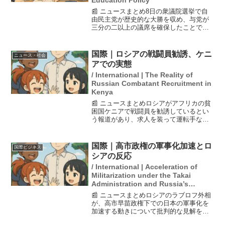
Education Policy
📰 ニュースまとめ8日の衆議院選挙で自
由民主党が歴史的な大勝を収め、与党が
三分の二以上の議席を確保したことで政
権運営が安定します。しかし、4月に予定
されている高校無償化の制度開始には法
改正が必要で、もし遅れれば現行制度が
国際｜ロシアの戦闘員勧誘、ケニ
ニュース・社会
続く可能性があります...
アでの実態
/ International | The Reality of
Russian Combatant Recruitment in
Kenya
📰 ニュースまとめロシアがアフリカの貧
困国ケニアで戦闘員を勧誘しているとい
う報道があり、求人を装って運転手など
の仕事に偽装し、200人以上をウクライナ
の戦場へ送り込んでいる。家族は行方不
明になった人々の消息を心配しており、
国際｜高市政権の軍事化加速とロ
国際ビジネス
この問題は兵員補充...
シアの反応
/ International | Acceleration of
Militarization under the Takai
Administration and Russia’s
Response
📰 ニュースまとめロシアのラブロフ外相
が、高市早苗政権下での日本の軍事化を
加速する動きについて批判的な見解を示
した。日本の防衛費増額を念頭に、日中