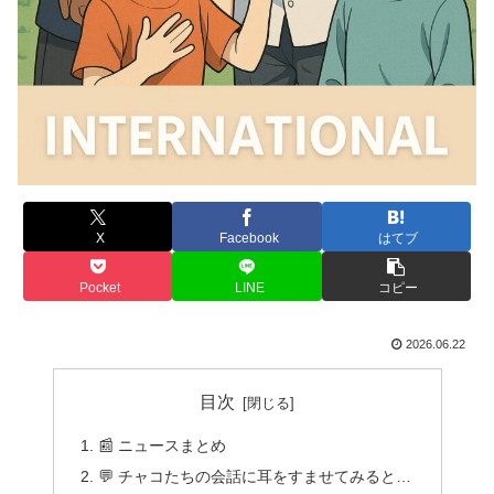
X
Facebook
はてブ
Pocket
LINE
コピー
2026.06.22
目次
📰 ニュースまとめ
💬 チャコたちの会話に耳をすませてみると…