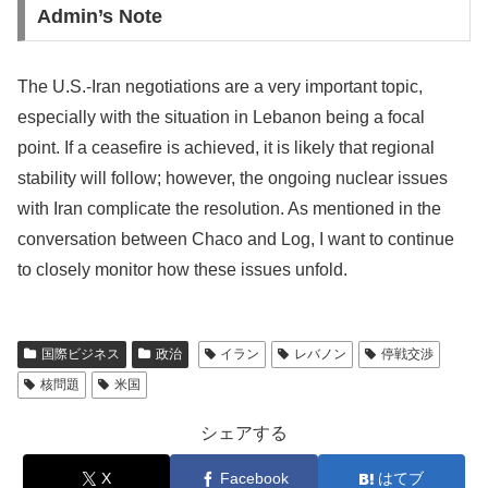
Admin’s Note
The U.S.-Iran negotiations are a very important topic,
especially with the situation in Lebanon being a focal
point. If a ceasefire is achieved, it is likely that regional
stability will follow; however, the ongoing nuclear issues
with Iran complicate the resolution. As mentioned in the
conversation between Chaco and Log, I want to continue
to closely monitor how these issues unfold.
国際ビジネス
政治
イラン
レバノン
停戦交渉
核問題
米国
シェアする
X
Facebook
はてブ