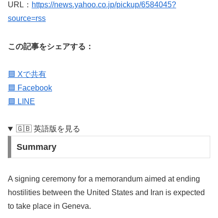
URL：
https://news.yahoo.co.jp/pickup/6584045?
source=rss
この記事をシェアする：
🟦 Xで共有
🟦 Facebook
🟩 LINE
🇬🇧 英語版を見る
Summary
A signing ceremony for a memorandum aimed at ending
hostilities between the United States and Iran is expected
to take place in Geneva.