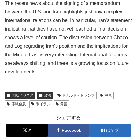
The recent news about the signing of a memorandum
between the U.S. and Iran highlights just how complex
international relations can be. In particular, Iran’s statement
indicating that they have not yet reached a final decision
shows a level of caution. The discussion between Chaco
and Log regarding Iran’s position and the implications for
the Middle East is very interesting. International relations
are always shifting, and there is a growing focus on future
developments.
国際ビジネス
政治
ドナルド・トランプ
中東
停戦合意
米イラン
覚書
シェアする
X
Facebook
はてブ