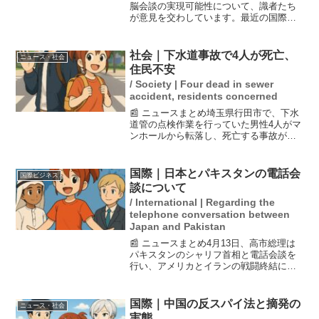
脳会談の実現可能性について、識者たち
が意見を交わしています。最近の国際情
勢の変化や各国の外交戦略が背景にある
と指摘されており、特に両国の関係改善
に向けた動きが注目されています。専門
社会｜下水道事故で4人が死亡、
ニュース・社会
家は、会談の実現が緊張...
住民不安
/ Society | Four dead in sewer
accident, residents concerned
📰 ニュースまとめ埼玉県行田市で、下水
道管の点検作業を行っていた男性4人がマ
ンホールから転落し、死亡する事故が発
生しました。事故当時、作業員は汚泥に
埋まっており、発見には6時間以上かかり
ました。また、硫化水素の影響で救出が
国際｜日本とパキスタンの電話会
国際ビジネス
難航したことが報じ...
談について
/ International | Regarding the
telephone conversation between
Japan and Pakistan
📰 ニュースまとめ4月13日、高市総理は
パキスタンのシャリフ首相と電話会談を
行い、アメリカとイランの戦闘終結に向
けた協議の仲介努力を支持する意向を伝
えました。この会談は約15分間行われ、
高市総理はパキスタンの仲介役に対する
国際｜中国の反スパイ法と摘発の
ニュース・社会
敬意を示しました。...
実態