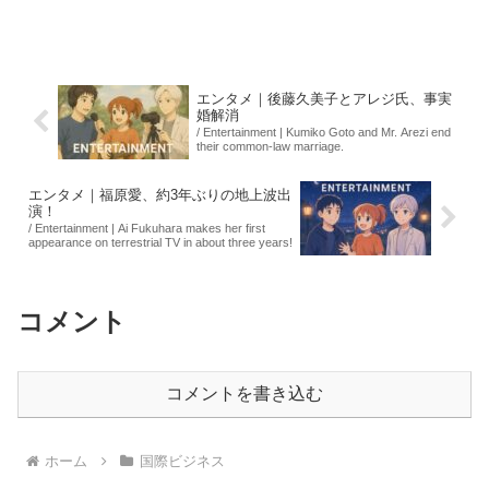
ルの爆撃が続く中、多くの住民が避難を
余儀なくされている一方で、数千人の住
民が退去命令に抵抗し、イスラエル軍の
前進を阻む形で廃墟に...
エンタメ｜後藤久美子とアレジ氏、事実
婚解消
/ Entertainment | Kumiko Goto and Mr. Arezi end
their common-law marriage.
エンタメ｜福原愛、約3年ぶりの地上波出
演！
/ Entertainment | Ai Fukuhara makes her first
appearance on terrestrial TV in about three years!
コメント
コメントを書き込む
ホーム
国際ビジネス