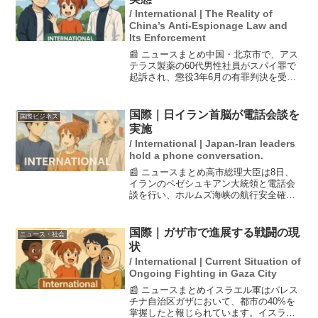
/ International | The Reality of
China’s Anti-Espionage Law and
Its Enforcement
📰 ニュースまとめ中国・北京市で、アス
テラス製薬の60代男性社員がスパイ罪で
起訴され、懲役3年6月の有罪判決を受け
た。問題となった具体的な内容は不明
で、中国の反スパイ法はその適用範囲が
広く不明確であり、司法手続きも不透明
国際｜日イラン首脳が電話会談を
国際ビジネス
なため、多くの在中邦...
実施
/ International | Japan-Iran leaders
hold a phone conversation.
📰 ニュースまとめ高市総理大臣は8日、
イランのペゼシュキアン大統領と電話会
談を行い、ホルムズ海峡の航行安全確保
を含む事態の沈静化が重要であるとの意
向を伝えました。両首脳は、意見交換を
続けることで一致し、中東情勢について
国際｜ガザ市で進展する戦闘の現
ニュース・社会
の懸念を共有しました。...
状
/ International | Current Situation of
Ongoing Fighting in Gaza City
📰 ニュースまとめイスラエル軍はパレス
チナ自治区ガザにおいて、都市の40%を
掌握したと報じられています。イスラエ