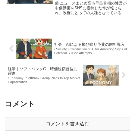
📰 ニュースまとめ高市早苗首相の陣営が
中傷動画をSNSに投稿した件が報じら
れ、政権にとっての火種となっている。
週刊文春の報道に対し、高市首相は「心
外だ」と反論し、野党からの攻撃が強ま
る中、誠実な答弁が求められている。特
に、立憲民主党の小川淳...
社会｜AIによる飛び降り予兆の解析導入
/ Society | Introduction of AI for Analyzing Signs of
Potential Suicide Attempts
経済｜ソフトバンクG、時価総額首位に
躍進
/ Economy | SoftBank Group Rises to Top Market
Capitalization
コメント
コメントを書き込む