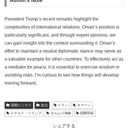
Admin’s Note
President Trump’s recent remarks highlight the
complexities of international relations. Oman’s position is
particularly significant, and through expert opinions, we
can gain insight into the context surrounding it. Oman’s
effort to maintain a neutral diplomatic stance may serve as
a valuable example for other countries. To effectively act as
a mediator for peace, it is essential to exercise wisdom in
avoiding risks. I’m curious to see how things will develop
moving forward.
国際ビジネス
政治
イラン
オマーン
ドナルド・トランプ
ホルムズ海峡
国際関係
シェアする