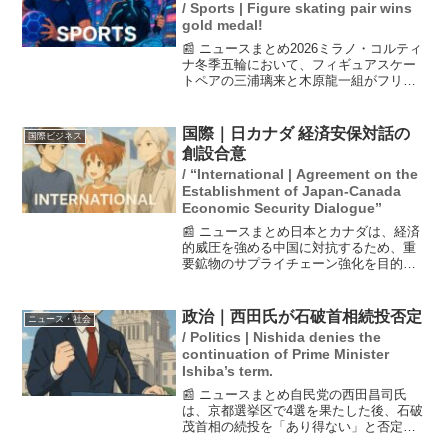
/ Sports | Figure skating pair wins
gold medal!
📰 ニュースまとめ2026ミラノ・コルティ
ナ冬季五輪において、フィギュアスケー
トペアの三浦璃来と木原龍一組がフリー
で世界歴代最高の158.13点を記録し、逆
転優勝を果たしました。これにより、日
本のペア競技での金メダルは初の快挙と
国際｜日カナダ 経済安保対話の
国際ビジネス
なり、三浦は...
創設合意
/ “International | Agreement on the
Establishment of Japan-Canada
Economic Security Dialogue”
📰 ニュースまとめ日本とカナダは、経済
的威圧を強める中国に対抗するため、重
要鉱物のサプライチェーン強化を目的と
した「経済安全保障対話」の創設で合意
した。高市早苗首相とカーニー首相は官
邸で会談し、自衛隊とカナダ軍の共同演
政治｜西田氏が石破首相続投否定
ニュース・社会
習の拡充やサイバー政策...
/ Politics | Nishida denies the
continuation of Prime Minister
Ishiba’s term.
📰 ニュースまとめ自民党の西田昌司氏
は、京都選挙区で4選を果たした後、石破
茂首相の続投を「あり得ない」と否定
し、総裁選の実施を求める意向を示し