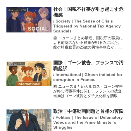
た。西田氏は、党の大敗の責任を石破氏
が取るべきだと考えており、首相の続投
社会｜国税不祥事が引き起こす危
ニュース・社会
表明に対して批判的な姿勢を...
機感
/ Society | The Sense of Crisis
Triggered by National Tax Agency
Scandals
📰 ニュースまとめ最近、国税庁の職員に
よる前例のない不祥事が明るみに出た。
龍ケ崎税務署の25歳の男性事務官が、調
査対象の資産家から受け取った多額の現
金を使ってギャンブルに興じ、約1億3000
万円を脱税した疑いがある。この事件は
国際｜ゴーン被告、フランスで汚
国際ビジネス
国税庁内に危機...
職起訴
/ International | Ghosn indicted for
corruption in France.
📰 ニュースまとめカルロス・ゴーン被告
が絡む汚職事件に関し、フランスの捜査
当局はゴーン被告とダチ文化相を贈収賄
などの罪で起訴することを決定しまし
た。ゴーン被告は2018年に日本で特別背
任などの罪で起訴され、その後保釈中に
政治｜中傷動画問題と首相の苦悩
ニュース・社会
レバノンへ逃亡してい...
/ Politics | The Issue of Defamatory
Videos and the Prime Minister’s
Struggles