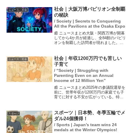
判断を下しました。遺族らは3億7600万円
の損害賠償を求めていましたが、1、2審
社会｜大阪万博パビリオン全制覇
ニュース・社会
の判決がそ...
の秘訣
/ Society | Secrets to Conquering
All the Pavilions at the Osaka Expo
📰 ニュースまとめ大阪・関西万博が開幕
してから4か月が経過し、全84館のパビリ
オンを制覇した訪問者が現れました。彼
らは長時間の待機や予約抽選といった課
題を乗り越え、どのように効率的に回っ
たのかを語っています。特に印象に残っ
社会｜年収1200万円でも苦しい
ニュース・社会
たパビリオンや、訪...
子育て
/ “Society | Struggling with
Parenting Even on an Annual
Income of 12 Million Yen”
📰 ニュースまとめ2025年の参議院選挙を
前に、世帯年収が1200万円の家庭でも子
育てに対する不安が広がっている。特
に、経済的負担が原因で3人目の子どもを
中絶する選択を迫られた母親の例が紹介
され、少子化の進行と子育て支援の重要
スポーツ｜日本勢、冬季五輪でメ
スポーツ
性が浮き彫りに...
ダル24個獲得！
/ Sports | Japan’s team wins 24
medals at the Winter Olympics!