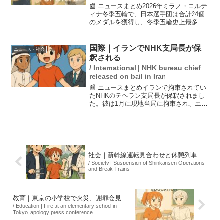
📰 ニュースまとめ2026年ミラノ・コルテ
ィナ冬季五輪で、日本選手団は合計24個
のメダルを獲得し、冬季五輪史上最多の
成績を残しました。内訳は金5、銀7、銅
12で、金メダル数は1998年長野五輪と並
ぶ最多タイとなります。特にスノーボー
国際｜イランでNHK支局長が保
ニュース・社会
ド競技で...
釈される
/ International | NHK bureau chief
released on bail in Iran
📰 ニュースまとめイランで拘束されてい
たNHKのテヘラン支局長が保釈されまし
た。彼は1月に現地当局に拘束され、エビ
ン刑務所に収監されていましたが、現在
はテヘラン市内で保護されています。健
康状態に問題はないものの、出国は許可
されておらず、今後...
社会｜新幹線運転見合わせと休憩列車
/ Society | Suspension of Shinkansen Operations
and Break Trains
教育｜東京の小学校で火災、謝罪会見
/ Education | Fire at an elementary school in
Tokyo, apology press conference