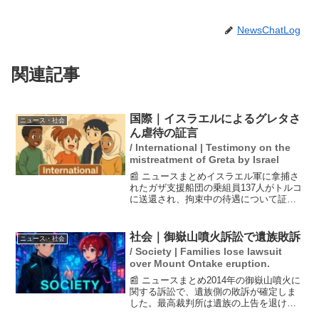
NewsChatLog
関連記事
国際｜イスラエルによるグレタさ
ニュース・社会
ん虐待の証言
/ International | Testimony on the
mistreatment of Greta by Israel
📰 ニュースまとめイスラエル軍に拿捕さ
れたガザ支援船団の乗組員137人がトルコ
に送還され、拘束中の待遇について証言
した。乗組員たちはイスラエル側から
「動物のように扱われた」と訴え、厳し
い取り扱いや虐待の実態を明かした。グ
社会｜御嶽山噴火訴訟で遺族敗訴
ニュース・社会
レタ・トゥンベリさん...
/ Society | Families lose lawsuit
over Mount Ontake eruption.
📰 ニュースまとめ2014年の御嶽山噴火に
関する訴訟で、遺族側の敗訴が確定しま
した。最高裁判所は遺族の上告を退け、
国と長野県に対する賠償責任を認めない