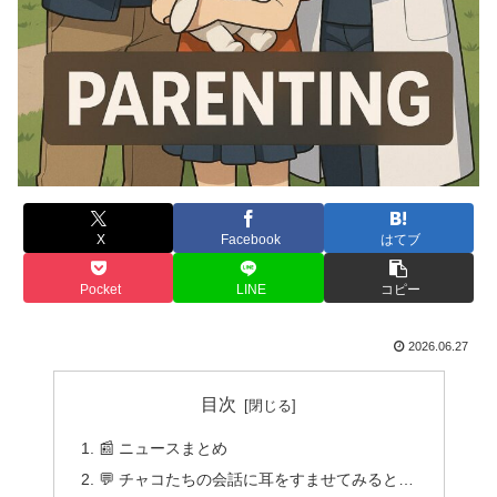
X
Facebook
はてブ
Pocket
LINE
コピー
2026.06.27
目次
📰 ニュースまとめ
💬 チャコたちの会話に耳をすませてみると…