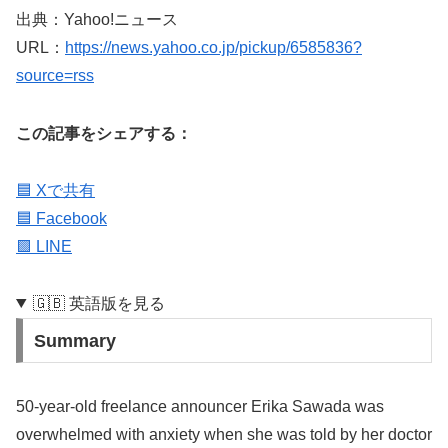
出典：Yahoo!ニュース
URL：
https://news.yahoo.co.jp/pickup/6585836?
source=rss
この記事をシェアする：
🟦 Xで共有
🟦 Facebook
🟩 LINE
🇬🇧 英語版を見る
Summary
50-year-old freelance announcer Erika Sawada was
overwhelmed with anxiety when she was told by her doctor