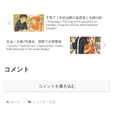
ド状態の悪化が原因であると説明。初日
はU-19日本代表の使用予定だった大学施
設に変更されまし...
子育て｜不妊治療の温度差と夫婦の絆
/ “Parenting | The Gap in Perspectives on
Infertility Treatment and the Bond Between
Couples”
社会｜台風7号接近、関東で大雨警戒
/ Society | Typhoon No. 7 Approaches, Heavy
Rain Warnings in the Kanto Region
コメント
コメントを書き込む
ホーム
ニュース・社会