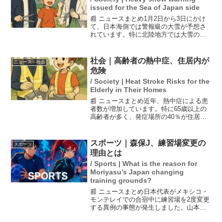
issued for the Sea of Japan side
📰 ニュースまとめ1月2日から3日にかけ
て、日本海側では警報級の大雪が予想さ
れています。特に北陸地方では大雪の影
響が懸念され、関東や近畿地方でも積雪
が見込まれています。東京などの平野部
でも雪が降る可能性があり、交通機関へ
社会｜高齢者の熱中症、住居内が
ニュース・社会
の影響が予想されるた...
危険
/ Society | Heat Stroke Risks for the
Elderly in Their Homes
📰 ニュースまとめ近年、熱中症による患
者数が増加しています。特に65歳以上の
高齢者が多く、発症場所の40％が住居内
です。高齢者は水分補給を怠りがちで、
体温調節機能も衰えているため、室内で
も熱中症にかかるリスクが高まります。
スポーツ｜森保J、練習場変更の
スポーツ
これを受け、エアコ...
理由とは
/ Sports | What is the reason for
Moriyasu’s Japan changing
training grounds?
📰 ニュースまとめ日本代表がメキシコ・
モンテレイでの合宿中に練習場を2度変更
する異例の事態が発生しました。山本昌
邦技術委員長は、悪天候によるグラウン