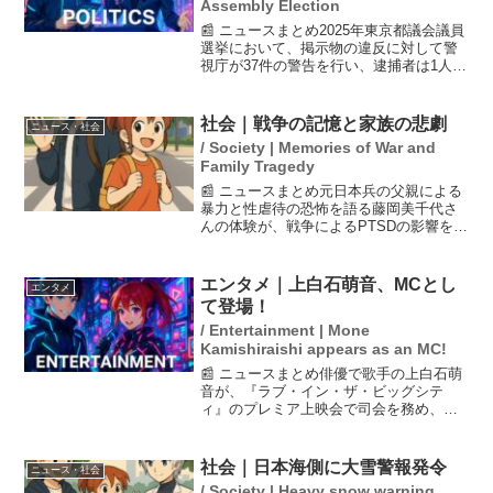
Assembly Election
📰 ニュースまとめ2025年東京都議会議員
選挙において、掲示物の違反に対して警
視庁が37件の警告を行い、逮捕者は1人と
なっています。これは前回の選挙から47
件減少した数字です。また、都議選の結
果が国政に与える影響については、国民
社会｜戦争の記憶と家族の悲劇
ニュース・社会
民主が9議席...
/ Society | Memories of War and
Family Tragedy
📰 ニュースまとめ元日本兵の父親による
暴力と性虐待の恐怖を語る藤岡美千代さ
んの体験が、戦争によるPTSDの影響を浮
き彫りにしています。彼女の幼少期に
は、父が酒に酔って家族に対し精神的・
身体的な暴力を振るう日常があり、心中
エンタメ｜上白石萌音、MCとし
エンタメ
をほのめかす行動も繰...
て登場！
/ Entertainment | Mone
Kamishiraishi appears as an MC!
📰 ニュースまとめ俳優で歌手の上白石萌
音が、『ラブ・イン・ザ・ビッグシテ
ィ』のプレミア上映会で司会を務め、観
客から驚きの声が上がった。彼女は事前
に映画を観て感銘を受けたと語り、韓国
語を披露するなど多彩な魅力を発揮し
社会｜日本海側に大雪警報発令
ニュース・社会
た。会場では、彼女の明るい...
/ Society | Heavy snow warning