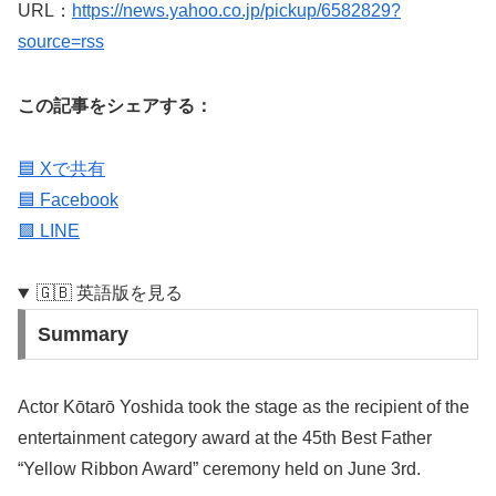
URL：
https://news.yahoo.co.jp/pickup/6582829?
source=rss
この記事をシェアする：
🟦 Xで共有
🟦 Facebook
🟩 LINE
🇬🇧 英語版を見る
Summary
Actor Kōtarō Yoshida took the stage as the recipient of the
entertainment category award at the 45th Best Father
“Yellow Ribbon Award” ceremony held on June 3rd.