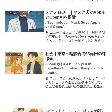
はソフトバンクが8-3で勝利しました。周
東は試合後、母の日にちなんで「お母さ
んお願いします打たせてください」と思
テクノロジー｜マスク氏がApple
テクノロジー・科学
いを語り、母への...
とOpenAIを提訴
/ Technology | Musk Sues Apple
and OpenAI
📰 ニュースまとめこの訴訟は、対話型AI
の市場における公平な競争を求めるもの
であり、テクノロジー業界における新た
な訴訟の波を示唆しています。イーロ
ン・マスク氏は、AppleとOpenAIを提訴
し、両社が自社のAIアプリをiPhoneで優
社会｜東京五輪談合で33億円の課
ニュース・社会
遇し...
徴金
/ Society | 3.3 billion yen in
penalties for Tokyo Olympics bid-
rigging.
📰 ニュースまとめ東京オリンピック・パ
ラリンピックを巡る談合事件に関して、
公正取引委員会は8社の独占禁止法違反を
認定し、7社に対して総額約33億円の課徴
金納付命令を出しました。特に広告の最
大手である電通グループが関与してお
り、電通側は契約額...
スポーツ｜ソフトバンク山本祐大が病院