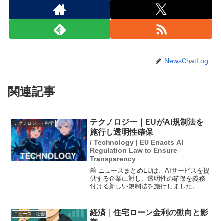
NewsChatLog
関連記事
テクノロジー｜EUがAI規制法を
テクノロジー・科学
施行し透明性確保
/ Technology | EU Enacts AI
Regulation Law to Ensure
Transparency
📰 ニュースまとめEUは、AIサービスを提
供する企業に対し、透明性の確保を義務
付ける新しい規制法を施行しました。こ
の法令により、AIとの対話であること
や、AI生成の偽画像であることをユーザ
ーに明示する必要があります。また、透
経済｜住宅ローン金利の動向と影
ニュース・社会
明性を確保しない...