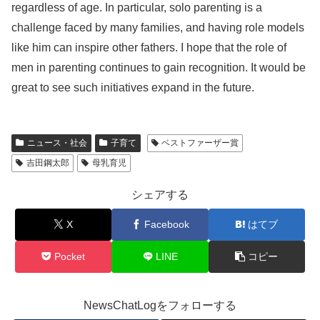
regardless of age. In particular, solo parenting is a
challenge faced by many families, and having role models
like him can inspire other fathers. I hope that the role of
men in parenting continues to gain recognition. It would be
great to see such initiatives expand in the future.
ニュース・社会
子育て
ベストファーザー賞
吉田鋼太郎
母乳育児
シェアする
X
Facebook
はてブ
Pocket
LINE
コピー
NewsChatLogをフォローする