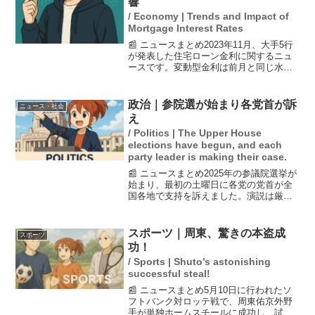
響
/ Economy | Trends and Impact of
Mortgage Interest Rates
📰 ニュースまとめ2023年11月、大手5行
が発表した住宅ローン金利に関するニュ
ースです。変動型金利は前月と同じ水準
で維持され、0.595～0.925％となってい
ます。一方、10年固定型金利は三菱UFJ
銀行と三井住友信託銀行の2行が引き上
政治｜参院選が始まり各党首が訴
ニュース・社会
げ...
え
/ Politics | The Upper House
elections have begun, and each
party leader is making their case.
📰 ニュースまとめ2025年の参議院選挙が
始まり、最初の土曜日に各党の党首が全
国各地で支持を訴えました。演説は厳重
な警備のもと行われ、聴衆との距離も20
メートル以上保たれました。選挙の重要
な争点としては、物価高対策や社会保
スポーツ｜周東、驚きの本盗成
スポーツ
障、外交・防衛、政...
功！
/ Sports | Shuto’s astonishing
successful steal!
📰 ニュースまとめ5月10日に行われたソ
フトバンク対ロッテ戦で、周東佑京外野
手が単独ホームスチールに成功し、試合