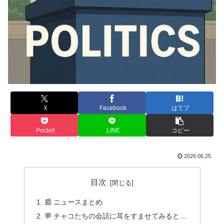
X
Facebook
はてブ
Pocket
LINE
コピー
2026.06.25
目次
📰 ニュースまとめ
💬 チャコたちの会話に耳をすませてみると…