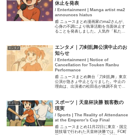
どのように対応すべきか...
休止を発表
/ Entertainment | Manga artist ma2
announces hiatus
📰 ニュースまとめ漫画家のma2さんが、
心身の不調により執筆活動を当面休止す
ることを発表しました。人気作「私たち
が恋する理由」などで知られるma2さん
は、3月末頃から心身の調子を崩し、作業
に著しい障害が出ていると説明していま
エンタメ｜刀剣乱舞公演中止のお
エンタメ
す。彼女の健康を...
知らせ
/ Entertainment | Notice of
Cancellation for Touken Ranbu
Performance
📰 ニュースまとめ舞台「刀剣乱舞」東京
公演が急きょ中止となりました。中止の
理由は、出演者の松田岳が体調不良であ
るためです。公式Xで発表された情報によ
ると、昼公演と夜公演が共に中止される
とのこと。ファンにとっては残念な知ら
スポーツ｜天皇杯決勝 観客数の
スポーツ
せですが、出演者の健...
現実
/ Sports | The Reality of Attendance
at the Emperor’s Cup Final
📰 ニュースまとめ11月22日に東京・国立
競技場で行われた天皇杯決勝では、FC町