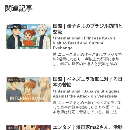
関連記事
国際｜佳子さまのブラジル訪問と
ニュース・社会
交流
/ International | Princess Kako’s
Visit to Brazil and Cultural
Exchange
📰 ニュースまとめ佳子さまはブラジルで
約2週間にわたり、40以上の行事に参加
し、幅広い世代の日系人と交流を深めま
した。民間機での移動を含む8都市を巡る
旅では、日系人との握手や親しい接触を
通じて、地元の邦字紙にも「各地で魅了
国際｜ベネズエラ攻撃に対する日
国際ビジネス
している」と報じら...
本の苦悩
/ International | Japan’s Struggles
Against the Attack on Venezuela
📰 ニュースまとめ米国がベネズエラに対
して軍事作戦を実施したことを受け、日
本政府は対応に苦慮している。特に法の
支配や国際社会への影響を考慮する必要
があり、高市首相もこの問題についての
見解を表明している。しかし、具体的に
エンタメ｜漫画家ma2さん、活動
エンタメ