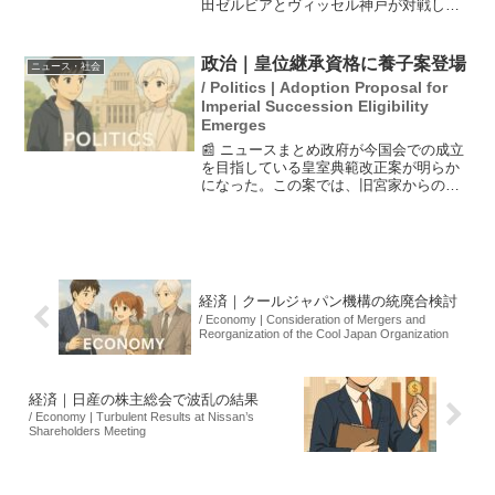
田ゼルビアとヴィッセル神戸が対戦し、
町田が3-1で勝利しました。しかし、観客
数は3万1414人にとどまり、スタンドの空
席が目立つ結果となりました。特に町田
政治｜皇位継承資格に養子案登場
ニュース・社会
側の1...
/ Politics | Adoption Proposal for
Imperial Succession Eligibility
Emerges
📰 ニュースまとめ政府が今国会での成立
を目指している皇室典範改正案が明らか
になった。この案では、旧宮家からの男
系男子を養子として皇族に迎え入れるこ
とが可能になり、養子の男子には皇位継
承資格が与えられるとされている。しか
し、皇位継承のあり方に...
経済｜クールジャパン機構の統廃合検討
/ Economy | Consideration of Mergers and
Reorganization of the Cool Japan Organization
経済｜日産の株主総会で波乱の結果
/ Economy | Turbulent Results at Nissan’s
Shareholders Meeting