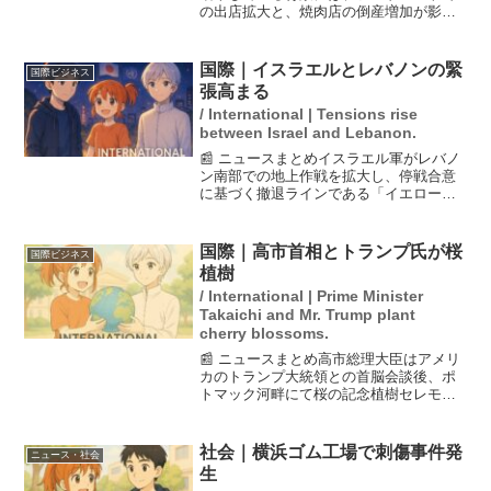
の出店拡大と、焼肉店の倒産増加が影響
している。2025年には新たに30店舗をオ
ープンし、合計80店舗に達する見込み
で、2026年中には100店舗を超えること
国際｜イスラエルとレバノンの緊
国際ビジネス
が予想され...
張高まる
/ International | Tensions rise
between Israel and Lebanon.
📰 ニュースまとめイスラエル軍がレバノ
ン南部での地上作戦を拡大し、停戦合意
に基づく撤退ラインである「イエローラ
イン」を越えて進軍した。この動きは、
ヒズボラに対する戦略的な要衝を確保す
るためのものとされている。関係筋によ
国際｜高市首相とトランプ氏が桜
国際ビジネス
ると、さらなる詳細は明...
植樹
/ International | Prime Minister
Takaichi and Mr. Trump plant
cherry blossoms.
📰 ニュースまとめ高市総理大臣はアメリ
カのトランプ大統領との首脳会談後、ポ
トマック河畔にて桜の記念植樹セレモニ
ーを実施することが調整されています。
このセレモニーは日米関係の強化を象徴
するものであり、桜の植樹は日本の文化
社会｜横浜ゴム工場で刺傷事件発
ニュース・社会
をアメリカに紹介する重...
生