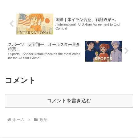
扱われることが多く、特に不況時には職
を失うリスクが高い...
国際｜米イラン合意、戦闘終結へ
/ International | U.S.-Iran Agreement to End
Combat
スポーツ｜大谷翔平、オールスター最多
得票！
/ Sports | Shohei Ohtani receives the most votes
for the All-Star Game!
コメント
コメントを書き込む
ホーム
政治