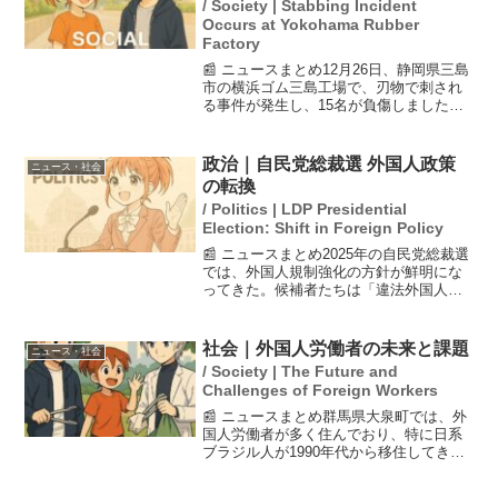
/ Society | Stabbing Incident
Occurs at Yokohama Rubber
Factory
📰 ニュースまとめ12月26日、静岡県三島
市の横浜ゴム三島工場で、刃物で刺され
る事件が発生し、15名が負傷しました。
通報によると、何者かが刃物で数人を刺
し、液体を撒いたとのことです。警察
は、現場で38歳の男を殺人未遂の疑いで
政治｜自民党総裁選 外国人政策
ニュース・社会
逮捕しました。事...
の転換
/ Politics | LDP Presidential
Election: Shift in Foreign Policy
📰 ニュースまとめ2025年の自民党総裁選
では、外国人規制強化の方針が鮮明にな
ってきた。候補者たちは「違法外国人ゼ
ロ」や「政策の司令塔機能強化」を掲
げ、議論が活発化している。これまで政
府は外国人労働者や訪日客を積極的に受
社会｜外国人労働者の未来と課題
ニュース・社会
け入れてきたが、最近...
/ Society | The Future and
Challenges of Foreign Workers
📰 ニュースまとめ群馬県大泉町では、外
国人労働者が多く住んでおり、特に日系
ブラジル人が1990年代から移住してき
た。町の人口の約20%を外国人が占めて
いるが、彼らは「雇用の調整弁」として