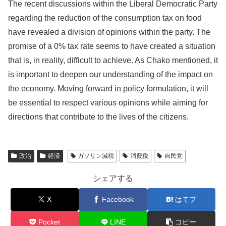
The recent discussions within the Liberal Democratic Party
regarding the reduction of the consumption tax on food
have revealed a division of opinions within the party. The
promise of a 0% tax rate seems to have created a situation
that is, in reality, difficult to achieve. As Chako mentioned, it
is important to deepen our understanding of the impact on
the economy. Moving forward in policy formulation, it will
be essential to respect various opinions while aiming for
directions that contribute to the lives of the citizens.
政治
経済
ガソリン減税
消費税
自民党
シェアする
X
Facebook
はてブ
Pocket
LINE
コピー