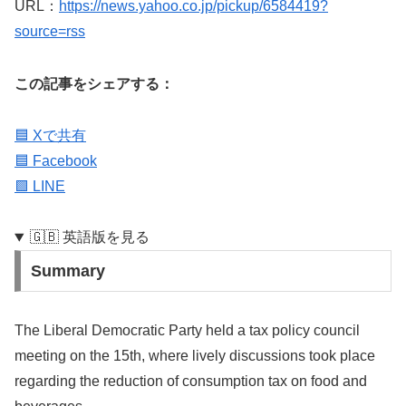
URL：
https://news.yahoo.co.jp/pickup/6584419?
source=rss
この記事をシェアする：
🟦 Xで共有
🟦 Facebook
🟩 LINE
🇬🇧 英語版を見る
Summary
The Liberal Democratic Party held a tax policy council
meeting on the 15th, where lively discussions took place
regarding the reduction of consumption tax on food and