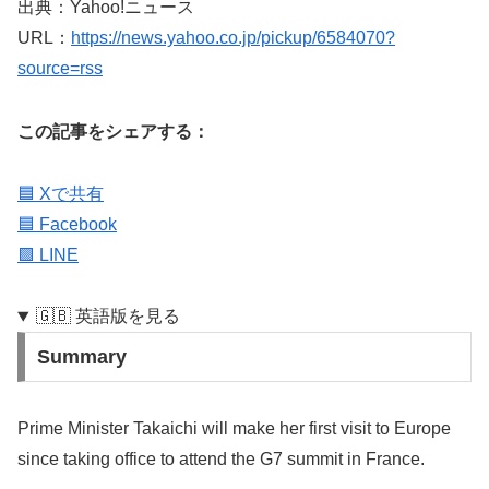
出典：Yahoo!ニュース
URL：
https://news.yahoo.co.jp/pickup/6584070?
source=rss
この記事をシェアする：
🟦 Xで共有
🟦 Facebook
🟩 LINE
🇬🇧 英語版を見る
Summary
Prime Minister Takaichi will make her first visit to Europe
since taking office to attend the G7 summit in France.