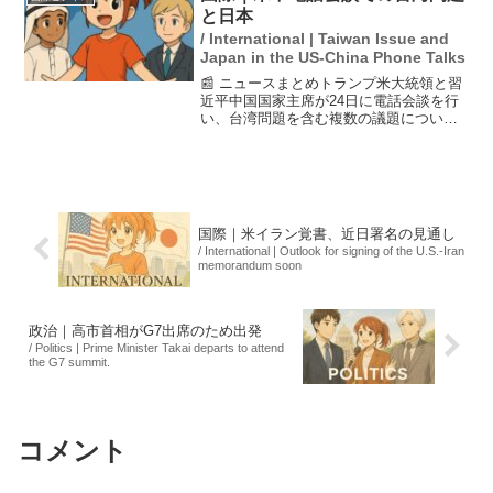
た、短期...
と日本
/ International | Taiwan Issue and
Japan in the US-China Phone Talks
📰 ニュースまとめトランプ米大統領と習
近平中国国家主席が24日に電話会談を行
い、台湾問題を含む複数の議題について
協議した。この会談では、習氏が中国の
立場を説明し、日本に対するけん制の意
図もあるとの見方が示された。また、ウ
クライナ和平に関する...
国際｜米イラン覚書、近日署名の見通し
/ International | Outlook for signing of the U.S.-Iran
memorandum soon
政治｜高市首相がG7出席のため出発
/ Politics | Prime Minister Takai departs to attend
the G7 summit.
コメント