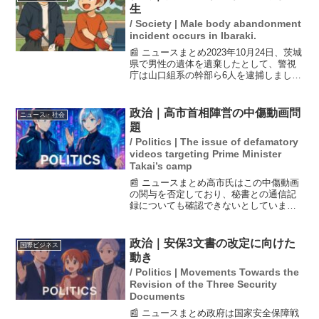
生
/ Society | Male body abandonment
incident occurs in Ibaraki.
📰 ニュースまとめ2023年10月24日、茨城
県で男性の遺体を遺棄したとして、警視
庁は山口組系の幹部ら6人を逮捕しまし
た。逮捕されたのは臼井良容疑者を含む
38歳の男らで、遺体は都内の男性のもの
とされています。容疑者たちは認否を明
政治｜高市首相陣営の中傷動画問
ニュース・社会
らかにしてお...
題
/ Politics | The issue of defamatory
videos targeting Prime Minister
Takai’s camp
📰 ニュースまとめ高市氏はこの中傷動画
の関与を否定しており、秘書との通信記
録についても確認できないとしていま
す。高市早苗首相の陣営が、衆院選や自
民党総裁選に向けて他候補を中傷する動
画をSNSに投稿したとの報道があり、動
政治｜安保3文書の改定に向けた
国際ビジネス
画作成に関わったとされ...
動き
/ Politics | Movements Towards the
Revision of the Three Security
Documents
📰 ニュースまとめ政府は国家安全保障戦