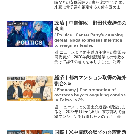
略などの安保関連3文書を改定するため、
来夏に骨子案を策定する方針を固めまし
た。これにより、2027年度予算の概算要
求に防衛費の増額を反映させる狙いがあ
ります。また、米国をはじめとした関係
政治｜中道惨敗、野田代表辞任の
ニュース・社会
国への説明によっ...
意向
/ Politics | Center Party’s crushing
defeat, Noda expresses intention
to resign as leader.
📰 ニュースまとめ中道改革連合の野田共
同代表が、2026年衆議院選挙での惨敗を
受けて辞任の意向を示しました。記者会
見では、「万死に値する責任」と語り、
斉藤共同代表や安住共同幹事長も辞任の
必要性を認めています。自民党が単独で3
経済｜都内マンション取得の海外
国際ビジネス
分の2の議席を確...
割合3％
/ Economy | The proportion of
overseas buyers acquiring condos
in Tokyo is 3%.
📰 ニュースまとめ国土交通省の調査によ
ると、2023年1月から6月に東京都内で新
築マンションを取得した人のうち、海外
に住所がある人は3.0％に達していること
がわかりました。この割合は大阪府の
2.6％や京都府の2.3％を上回ります。ま
国際｜米中電話会談での台湾問題
国際ビジネス