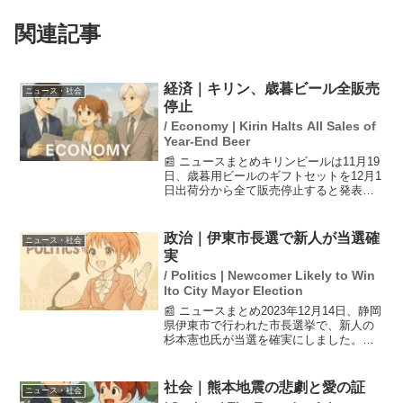
関連記事
経済｜キリン、歳暮ビール全販売
ニュース・社会
停止
/ Economy | Kirin Halts All Sales of
Year-End Beer
📰 ニュースまとめキリンビールは11月19
日、歳暮用ビールのギフトセットを12月1
日出荷分から全て販売停止すると発表し
ました。この決定は、同業のアサヒグル
ープホールディングスのシステム障害が
原因で、受注が予想以上に増加したため
政治｜伊東市長選で新人が当選確
ニュース・社会
です。この影響...
実
/ Politics | Newcomer Likely to Win
Ito City Mayor Election
📰 ニュースまとめ2023年12月14日、静岡
県伊東市で行われた市長選挙で、新人の
杉本憲也氏が当選を確実にしました。こ
の選挙は、過去最多の9人が立候補する中
での戦いでした。杉本氏は、前市長の失
職を受けて初当選を果たし、市政の停滞
社会｜熊本地震の悲劇と愛の証
ニュース・社会
を解消するこ...