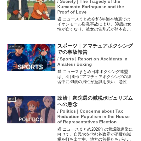
/ Society | The Tragedy of the
Kumamoto Earthquake and the
Proof of Love
📰 ニュースまとめ令和8年熊本地震での
イオンモール爆発事故により、39歳の女
性が亡くなり、彼女の告別式が熊本市で
行われました。夫は、生前に着せること
ができなかったウェディングドレスを会
場に飾り、彼女に対する愛情を示しまし
スポーツ｜アマチュアボクシング
スポーツ
た。夫は涙ながらに「...
での事故報告
/ Sports | Report on Accidents in
Amateur Boxing
📰 ニュースまとめ日本ボクシング連盟
は、8月8日にアマチュアボクシングの練
習中に39歳の男性が意識を失い、急性硬
膜下血腫と診断され開頭手術を受けたこ
とを発表しました。男性は現在も意識不
明の状態でICUで経過観察中です。この事
政治｜衆院選の減税ポピュリズム
政治
故を受け、ボクシ...
への懸念
/ Politics | Concerns about Tax
Reduction Populism in the House
of Representatives Election
📰 ニュースまとめ2026年の衆議院選挙に
向けて、自民党を含む各政党が消費税減
税を打ち出す中、地方の首長たちがその