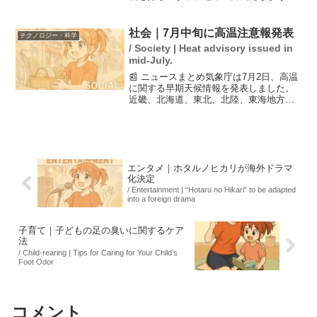
影響を懸念し始めています。特に、減税
が社会保障を支える地方財政に与える悪
影響が指摘されており、選挙を前にした
社会｜7月中旬に高温注意報発表
テクノロジー・科学
「減税ポピュリズム...
/ Society | Heat advisory issued in
mid-July.
📰 ニュースまとめ気象庁は7月2日、高温
に関する早期天候情報を発表しました。
近畿、北海道、東北、北陸、東海地方で
は7月8日から9日にかけて「かなりの高
温」が予想されており、北陸では平年よ
り2.7℃以上、近畿では2.3℃以上の上昇が
見込まれて...
エンタメ｜ホタルノヒカリが海外ドラマ
化決定
/ Entertainment | “Hotaru no Hikari” to be adapted
into a foreign drama
子育て｜子どもの足の臭いに関するケア
法
/ Child-rearing | Tips for Caring for Your Child’s
Foot Odor
コメント