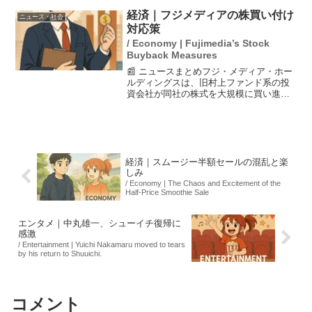
た4人のうち3人は子どもであり、容疑者
は現在逃走中です。捜査当局は特定の人
経済｜フジメディアの株買い付け
ニュース・社会
物を狙っ...
対応策
/ Economy | Fujimedia’s Stock
Buyback Measures
📰 ニュースまとめフジ・メディア・ホー
ルディングスは、旧村上ファンド系の投
資会社が同社の株式を大規模に買い進め
ていることを受け、対応策を決定したと
発表しました。具体的には、大規模買い
付け行為に対する新たな方針を導入する
ことになり、株主の利益...
経済｜スムージー半額セールの混乱と楽
しみ
/ Economy | The Chaos and Excitement of the
Half-Price Smoothie Sale
エンタメ｜中丸雄一、シューイチ復帰に
感激
/ Entertainment | Yuichi Nakamaru moved to tears
by his return to Shuuichi.
コメント