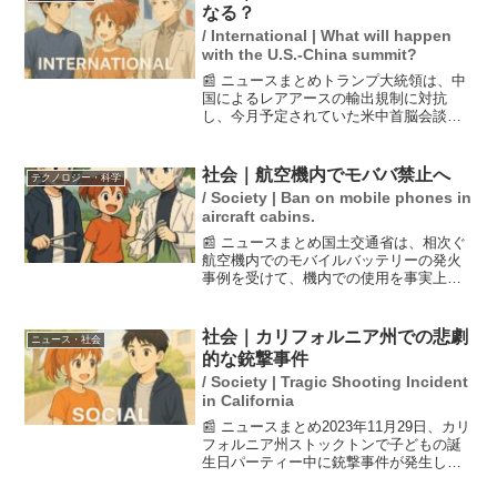
惑行為が増加して...
なる？
/ International | What will happen
with the U.S.-China summit?
📰 ニュースまとめトランプ大統領は、中
国によるレアアースの輸出規制に対抗
し、今月予定されていた米中首脳会談を
中止する可能性を示唆していました。し
かし、その後に「中止していない」と発
言し、会談の実施を強調しました。米中
社会｜航空機内でモババ禁止へ
テクノロジー・科学
の貿易摩擦が続く中、両国...
/ Society | Ban on mobile phones in
aircraft cabins.
📰 ニュースまとめ国土交通省は、相次ぐ
航空機内でのモバイルバッテリーの発火
事例を受けて、機内での使用を事実上禁
止し、持ち込み個数を制限する方針を検
討しています。このルール改正は、国際
民間航空機関（ICAO）の決定に基づいて
社会｜カリフォルニア州での悲劇
ニュース・社会
進められ、日本の航...
的な銃撃事件
/ Society | Tragic Shooting Incident
in California
📰 ニュースまとめ2023年11月29日、カリ
フォルニア州ストックトンで子どもの誕
生日パーティー中に銃撃事件が発生し、4
人が死亡、11人が負傷しました。死亡し