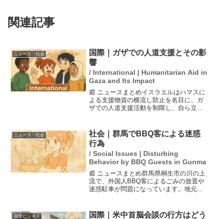
関連記事
国際｜ガザでの人道支援とその影
ニュース・社会
響
/ International | Humanitarian Aid in
Gaza and Its Impact
📰 ニュースまとめイスラエルはハマスに
よる支援物資の横流し防止を名目に、ガ
ザでの人道支援活動を制限し、自ら立ち
上げたガザ人道財団（GHF）を通じて配
給を行っている。しかし、その配給所で
のパレスチナ人の殺害が相次ぎ、「死の
社会｜群馬でBBQ客による迷惑
ニュース・社会
わな」と呼ばれている...
行為
/ Social Issues | Disturbing
Behavior by BBQ Guests in Gunma
📰 ニュースまとめ群馬県桐生市の川の上
流で、外国人BBQ客によるごみの放置や
迷惑駐車が問題になっています。地元住
民は、16カ国語でごみの放置を警告する
文書を掲示し、注意を促しています。下
流でBBQが禁止された結果、上流での迷
国際｜米中首脳会談の行方はどう
国際ビジネス