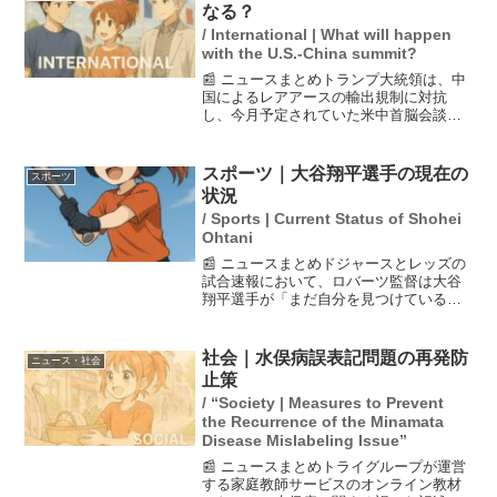
由来のイ...
なる？
/ International | What will happen
with the U.S.-China summit?
📰 ニュースまとめトランプ大統領は、中
国によるレアアースの輸出規制に対抗
し、今月予定されていた米中首脳会談を
中止する可能性を示唆していました。し
かし、その後に「中止していない」と発
言し、会談の実施を強調しました。米中
スポーツ｜大谷翔平選手の現在の
スポーツ
の貿易摩擦が続く中、両国...
状況
/ Sports | Current Status of Shohei
Ohtani
📰 ニュースまとめドジャースとレッズの
試合速報において、ロバーツ監督は大谷
翔平選手が「まだ自分を見つけている途
中」と述べました。今年の成績に対する
期待は多様で、本塁打王やシーズンMVP
を期待する声もありますが、怪我のない
社会｜水俣病誤表記問題の再発防
ニュース・社会
ことを願うファンも多...
止策
/ “Society | Measures to Prevent
the Recurrence of the Minamata
Disease Mislabeling Issue”
📰 ニュースまとめトライグループが運営
する家庭教師サービスのオンライン教材