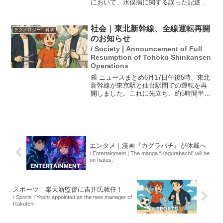
において、水俣病に関する誤った記述が
問題視されました。具体的には、水俣病
が「遺伝する」という内容が含まれてい
たことが発覚し、トライは環境省に対
社会｜東北新幹線、全線運転再開
テクノロジー・科学
し、社内研修の実施や教材...
のお知らせ
/ Society | Announcement of Full
Resumption of Tohoku Shinkansen
Operations
📰 ニュースまとめ6月17日午後5時、東北
新幹線が東京駅と仙台駅間での運転を再
開しました。これに先立ち、約5時間半に
わたり運転が見合わせられていました。
運転見合わせの理由は、回送列車が自走
できなくなったことに起因しており、JR
東日本はその原...
エンタメ｜漫画『カグラバチ』が休載へ
/ Entertainment | The manga “Kagurabachi” will be
on hiatus.
スポーツ｜楽天新監督に吉井氏就任！
/ Sports | Yoshii appointed as the new manager of
Rakuten!