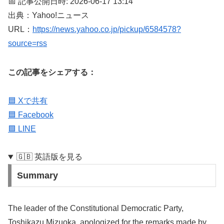
📅 記事公開日時: 2026-06-17 13:14
出典：Yahoo!ニュース
URL：
https://news.yahoo.co.jp/pickup/6584578?
source=rss
この記事をシェアする：
🟦 Xで共有
🟦 Facebook
🟩 LINE
🇬🇧 英語版を見る
Summary
The leader of the Constitutional Democratic Party,
Toshikazu Mizuoka, apologized for the remarks made by