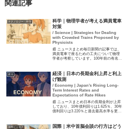
関連記事
科学｜物理学者が考える満員電車
テクノロジー・科学
対策
/ Science | Strategies for Dealing
with Crowded Trains Proposed by
Physicists
📰 ニュースまとめ毎日新聞の記事では、
満員電車で座るための工夫について物理
学者が考察しています。100年前の有名な
物理学者が、観察と物理学の知識を駆使
して、座れるタイミングを見抜く方法を
見出したことが紹介されています。通勤
経済｜日本の長期金利上昇と利上
政治
ラッシュのストレス...
げ観測
/ Economy | Japan’s Rising Long-
Term Interest Rates and
Expectations of Rate Hikes
📰 ニュースまとめ日本の長期金利が上昇
しており、10年債利回りは1.625％、30年
債利回りは3.220％と過去最高水準を更新
しました。日銀の短期金利は低いもの
の、利上げ観測が高まっており、年内に
再開される可能性が高いです。特に賃金
国際｜米中首脳会談の行方はどう
国際ビジネス