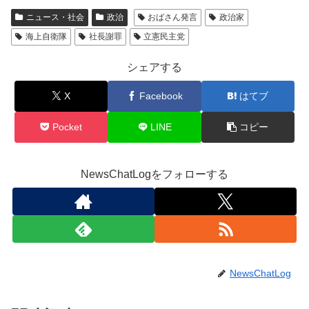
ニュース・社会
政治
おばさん発言
政治家
海上自衛隊
社長謝罪
立憲民主党
シェアする
X
Facebook
はてブ
Pocket
LINE
コピー
NewsChatLogをフォローする
NewsChatLog