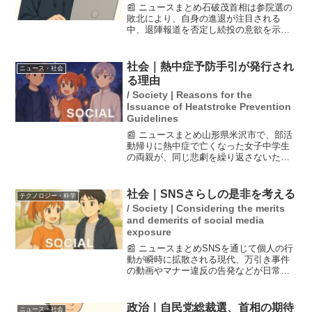
📰 ニュースまとめ石破茂首相は参院選の
敗北により、自身の進退が注目される
中、退陣報道を否定し続投の意欲を示し
ました。自民党本部で麻生太郎、菅義
偉、岸田文雄の首相経験者と会談した
後、強い危機感を共有したと語りつつ、
社会｜熱中症予防手引が発行され
ニュース・社会
「私の出処進退は一切、話は出...
る理由
/ Society | Reasons for the
Issuance of Heatstroke Prevention
Guidelines
📰 ニュースまとめ山形県米沢市で、部活
動帰りに熱中症で亡くなった女子中学生
の両親が、同じ悲劇を繰り返さないため
に熱中症予防手引「乙葉リーフレット」
を作成しました。この手引は小中学生向
けで、彼女の誕生日にあたる15日に発行
社会｜SNSさらしの是非を考える
テクノロジー・科学
される予定です。両親...
/ Society | Considering the merits
and demerits of social media
exposure
📰 ニュースまとめSNSを通じて個人の行
動が瞬時に拡散される現代、万引き事件
の動画やマナー違反の告発などが日常的
な光景となっている。この「SNSさら
し」は果たして正義なのか、私刑なのか
という議論が巻き起こっている。識者の
政治｜自民党総裁選、首相の期待
ニュース・社会