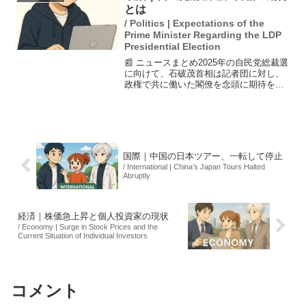
ひろゆき氏は、さらす...
とは
/ Politics | Expectations of the
Prime Minister Regarding the LDP
Presidential Election
📰 ニュースまとめ2025年の自民党総裁選
に向けて、石破茂首相は記者団に対し、
政権で共に働いた閣僚を念頭に期待を寄
せていると述べた。具体的な名前は挙げ
なかったものの、林芳正官房長官と小泉
進次郎農相の2人が候補と見られており、
彼らは首相の政策...
国際｜中国の日本ツアー、一転して停止
/ International | China’s Japan Tours Halted
Abruptly
経済｜株価急上昇と個人投資家の現状
/ Economy | Surge in Stock Prices and the
Current Situation of Individual Investors
コメント