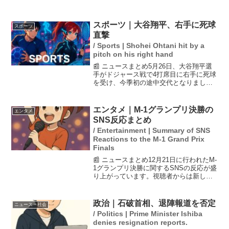
スポーツ｜大谷翔平、右手に死球
スポーツ
直撃
/ Sports | Shohei Ohtani hit by a
pitch on his right hand
📰 ニュースまとめ5月26日、大谷翔平選
手がドジャース戦で4打席目に右手に死球
を受け、今季初の途中交代となりまし
た。試合中、彼は苦悶の表情を見せまし
たが、ベンチ裏ではスタッフに親指を立
てるしぐさを見せ、大事には至っていな
エンタメ｜M-1グランプリ決勝の
エンタメ
い様子です。翌日には...
SNS反応まとめ
/ Entertainment | Summary of SNS
Reactions to the M-1 Grand Prix
Finals
📰 ニュースまとめ12月21日に行われたM-
1グランプリ決勝に関するSNSの反応が盛
り上がっています。視聴者からは新しい
スターの誕生や多様な漫才スタイル、技
術の高さに対する賛辞が寄せられ、特に
若手芸人への期待感が高まっています。
政治｜石破首相、退陣報道を否定
ニュース・社会
SNS上では...
/ Politics | Prime Minister Ishiba
denies resignation reports.