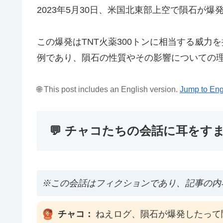
2023年5月30日、米国北東部上空で隕石が爆
この爆発はTNT火薬300トンに相当する威
例であり、隕石の性質やその影響についての
🌐 This post includes an English version.
Jump to Eng
💬 チャコたちの会話に耳をす
※この会話はフィクションであり、記事の内
チャコ：
ねえログ、隕石が爆発したって