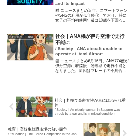
and Its Impact
📰 ニュースまとめ近年、スマートフォン
やSNSの利用が低年齢化しており、特に
女子の平均初使用年齢は10歳を下回るこ
とが明らかになった。これに伴い、ネッ
ト上の危険から子どもを守るための対策
が求められている。調査では、利用年齢
社会｜ANA機が伊丹空港で走行
テクノロジー・科学
の引き上げや学校で...
不能に
/ Society | ANA aircraft unable to
operate at Itami Airport
📰 ニュースまとめ6月16日、ANA774便が
伊丹空港に着陸後、誘導路で走行不能と
なりました。原因はブレーキの不具合と
見られており、滑走路の一部が運用停止
される事態となりました。約90分後に牽
引車によって空港内のスポットに到着し
ました。AN...
社会｜札幌で高齢女性が車にはねられ重
体
/ Society | An elderly woman in Sapporo was
struck by a car and is in critical condition.
教育｜高校生就職市場の熱い競争
/ Education | The Fierce Competition in the Job