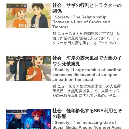
り、玉木氏はこれを「将来の税負担が組
社会｜サギの行列とトラクターの
ニュース・社会
み込まれている毒入り...
関係
/ Society | The Relationship
Between a Line of Crows and
Tractors
📰 ニュースまとめ静岡県袋井市では、田
植え作業の最終段階に入っており、トラ
クターが田んぼを耕すことで土の中のミ
ミズやカエルが地表に出てくる。そのた
め、多くのサギが集まり、餌を狙う姿が
見られる。サギがトラクターの通過を待
社会｜海岸の露天風呂で大量のイ
テクノロジー・科学
つ様子は、自然の中での...
ワシ死骸発見
/ Society | Large number of sardine
carcasses discovered at an open-
air bath on the coast.
📰 ニュースまとめ北海道函館市の人気露
天風呂「水無海浜温泉」で、大量のイワ
シの死骸が湯船に沈んでいるのが発見さ
れ、当面の間入浴禁止となりました。付
近の海岸線でも同様にイワシが打ち上げ
られ、臭いがひどいと報告されていま
社会｜低年齢化するSNS利用とそ
ニュース・社会
す。この事態は、周辺の漁...
の影響
/ Society | The Increasing Use of
Social Media Among Younger Ages