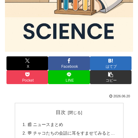
X
Facebook
はてブ
Pocket
LINE
コピー
2026.06.20
目次
📰 ニュースまとめ
💬 チャコたちの会話に耳をすませてみると…