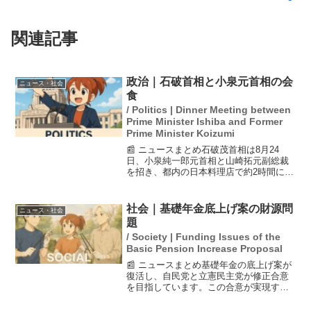
関連記事
政治｜石破首相と小泉元首相の会
ニュース・社会
食
/ Politics | Dinner Meeting between
Prime Minister Ishiba and Former
Prime Minister Koizumi
📰 ニュースまとめ石破茂首相は8月24
日、小泉純一郎元首相と山崎拓元副総裁
を招き、都内の日本料理店で約2時間にわ
たり会食を行った。この会食では政権運
営や首脳外交について意見交換が行わ
れ、特に郵政解散などが話題に上った。
社会｜基礎年金底上げ案の財源問
ニュース・社会
小泉氏は昨年、石破首相...
題
/ Society | Funding Issues of the
Basic Pension Increase Proposal
📰 ニュースまとめ基礎年金の底上げ案が
復活し、自民党と立憲民主党が修正合意
を目指しています。この合意が実現すれ
ば、今国会で成立する可能性が高まりま
す。しかし、財源として2兆円が必要であ