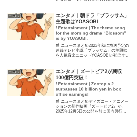
可能性について「考えていない」と明言
しました。夏に予定される参院選では、
特に経済政策や社会保障、外交問題が重
エンタメ｜朝ドラ「ブラッサム」
エンタメ
要な争点として挙げ...
主題歌はYOASOBI
/ Entertainment | The theme song
for the morning drama “Blossom”
is by YOASOBI.
📰 ニュースまとめ2023年秋に放送予定の
連続テレビ小説「ブラッサム」の主題歌
を人気音楽ユニットYOASOBIが担当する
ことが発表されました。YOASOBIは“小
説を音楽にするユニット”として知られて
おり、Ayaseとikuraの二人が活動...
エンタメ｜ズートピア2が興収
エンタメ
100億円突破！
/ Entertainment | Zootopia 2
surpasses 10 billion yen in box
office earnings!
📰 ニュースまとめディズニー・アニメー
ションの新作映画『ズートピア2』が、
2025年12月5日の公開を前に国内興行収
入100億円を突破しました。この快挙は
『アナと雪の女王』や『ザ・スーパーマ
リオブラザーズ・ムービー』を超えるス
ピードで達成さ...