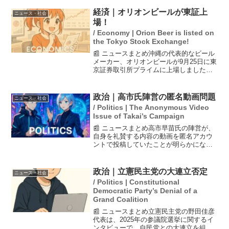
り、別の船からの通報で海上保安本部に
情報が届きました。午前7時40分には航空
経済｜オリオンビールが東証上
ニュース・社会
機が転覆した漁...
場！
/ Economy | Orion Beer is listed on
the Tokyo Stock Exchange!
📰 ニュースまとめ沖縄の代表的なビール
メーカー、オリオンビールが9月25日に東
京証券取引所プライムに上場しました。
売り出し価格は1株850円で、時価総額は
約350億円に達します。この上場により、
オリオンビールは観光事業の強化や県
政治｜高市氏陣営の匿名動画問題
ニュース・社会
外・海外展開...
/ Politics | The Anonymous Video
Issue of Takai’s Campaign
📰 ニュースまとめ高市早苗氏の陣営が、
自身を礼賛する内容の動画を匿名アカウ
ントで投稿していたことが明らかになり
ました。この動画は昨年の自民党総裁選
の際に作成されたもので、生活や雇用を
守る高市氏の実行力を強調しています。
政治｜立憲民主党の大連立否定
ニュース・社会
また、衆院選期間中には...
/ Politics | Constitutional
Democratic Party’s Denial of a
Grand Coalition
📰 ニュースまとめ立憲民主党の野田佳彦
代表は、2025年の参議院選挙に関するイ
ンタビューで、自民党との大連立を組む