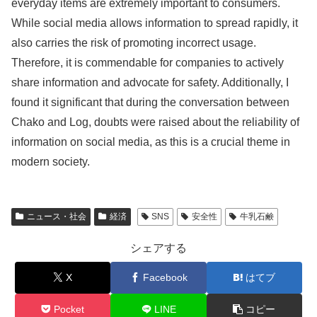
everyday items are extremely important to consumers.
While social media allows information to spread rapidly, it
also carries the risk of promoting incorrect usage.
Therefore, it is commendable for companies to actively
share information and advocate for safety. Additionally, I
found it significant that during the conversation between
Chako and Log, doubts were raised about the reliability of
information on social media, as this is a crucial theme in
modern society.
ニュース・社会
経済
SNS
安全性
牛乳石鹸
シェアする
X
Facebook
はてブ
Pocket
LINE
コピー