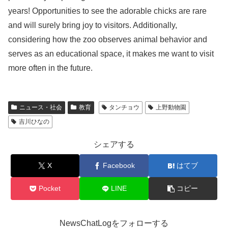
years! Opportunities to see the adorable chicks are rare
and will surely bring joy to visitors. Additionally,
considering how the zoo observes animal behavior and
serves as an educational space, it makes me want to visit
more often in the future.
ニュース・社会
教育
タンチョウ
上野動物園
吉川ひなの
シェアする
X
Facebook
はてブ
Pocket
LINE
コピー
NewsChatLogをフォローする