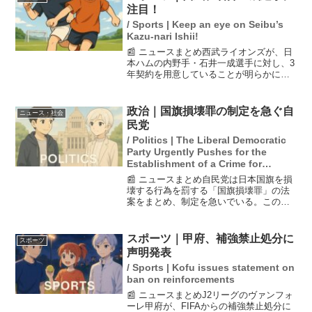
軽視していたことも...
注目！
/ Sports | Keep an eye on Seibu’s
Kazu-nari Ishii!
📰 ニュースまとめ西武ライオンズが、日
本ハムの内野手・石井一成選手に対し、3
年契約を用意していることが明らかにな
りました。石井選手は国内フリーエージ
ェント権を行使し、他の球団の評価を確
認したい意向を示しています。西武は、
政治｜国旗損壊罪の制定を急ぐ自
ニュース・社会
彼を獲得することで、...
民党
/ Politics | The Liberal Democratic
Party Urgently Pushes for the
Establishment of a Crime for
Desecrating the National Flag
📰 ニュースまとめ自民党は日本国旗を損
壊する行為を罰する「国旗損壊罪」の法
案をまとめ、制定を急いでいる。この法
案は、アニメや生成AIによる創作物は対
象外とする方針が示されている。国旗に
対する保護を強化するこの動きは、世論
スポーツ｜甲府、補強禁止処分に
スポーツ
の関心を集めており、...
声明発表
/ Sports | Kofu issues statement on
ban on reinforcements
📰 ニュースまとめJ2リーグのヴァンフォ
ーレ甲府が、FIFAからの補強禁止処分に