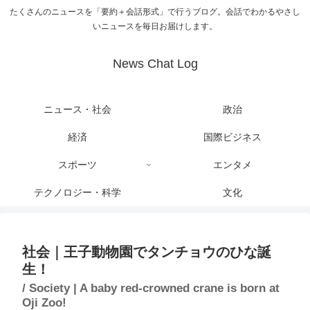
たくさんのニュースを「要約＋会話形式」で行うブログ。会話でわかるやさし
いニュースを毎日お届けします。
News Chat Log
ニュース・社会
政治
経済
国際ビジネス
スポーツ
エンタメ
テクノロジー・科学
文化
社会｜王子動物園でタンチョウのひな誕
生！
/ Society | A baby red-crowned crane is born at
Oji Zoo!