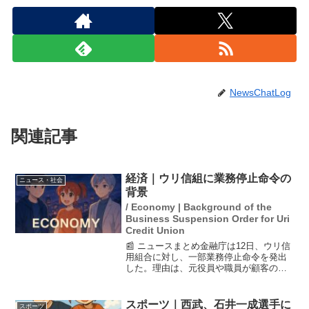
NewsChatLog
関連記事
経済｜ウリ信組に業務停止命令の
ニュース・社会
背景
/ Economy | Background of the
Business Suspension Order for Uri
Credit Union
📰 ニュースまとめ金融庁は12日、ウリ信
用組合に対し、一部業務停止命令を発出
した。理由は、元役員や職員が顧客の預
金14億円を着服し、その事実を隠蔽して
いたためだ。この隠蔽行為は組織的なも
のであり、ウリ信組の経営体質が法令を
スポーツ｜西武、石井一成選手に
スポーツ