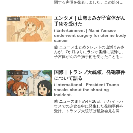
関する声明を発表しました。この処分
は、ブラジルのトンベンセFCから期限付
きで在籍していたFWジェトゥリオの移籍
金支払いに関するトラブルが原因です。
エンタメ｜山瀬まみが子宮体がん
エンタメ
甲府は、両クラ...
手術を受けた
/ Entertainment | Mami Yamase
underwent surgery for uterine body
cancer.
📰 ニュースまとめタレントの山瀬まみさ
んが、7か月ぶりにラジオ番組に復帰し、
子宮体がんの全摘手術を受けたことを報
告しました。子宮体がんは40代後半から
増加するがんで、初期症状として不正出
血が挙げられます。山瀬さんの復帰を通
国際｜トランプ大統領、発砲事件
ニュース・社会
じて、がん検診の重...
について語る
/ International | President Trump
speaks about the shooting
incident.
📰 ニュースまとめ4月26日、ホワイトハ
ウスでの夕食会中に発生した発砲事件を
受け、トランプ大統領は緊急会見を開
き、容疑者が複数の武器で武装していた
ことを明らかにしました。大統領はこの
事件がイランの軍事作戦に関連している
とは考えていないと述べ...