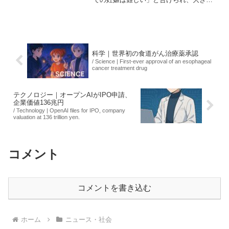
不安に襲われました。しかし、アメリカ
での不妊治療に希望を見出し、全ての貯
金を使って渡米を決意。新たな人生のス
タートを切るため、...
科学｜世界初の食道がん治療薬承認
/ Science | First-ever approval of an esophageal
cancer treatment drug
テクノロジー｜オープンAIがIPO申請、
企業価値136兆円
/ Technology | OpenAI files for IPO, company
valuation at 136 trillion yen.
コメント
コメントを書き込む
ホーム
ニュース・社会