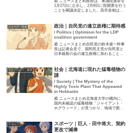
📰 ニュースまとめ政府は、衆議院選挙を
1月27日に公示し、2月8日に投開票を行う
ことを閣議決定しました。高市首相は衆
院を解散し、戦後最短の16日後に投票が
行われることになります。主要な争点と
しては、消費税の減税や社会保障改革が
政治｜自民党の連立政権に期待感
ニュース・社会
挙げられ、各党...
/ Politics | Optimism for the LDP
coalition government
📰 ニュースまとめ自民党の鈴木俊一幹事
長は記者会見で、国民民主党が自民党と
日本維新の会の連立政権に加わることを
期待すると表明しました。この連立によ
り、政治の安定が促進されることを望ん
でいると述べています。一方で、連合の
社会｜北海道に現れた猛毒植物の
テクノロジー・科学
芳野会長は国民民主党の...
謎
/ Society | The Mystery of the
Highly Toxic Plant That Appeared
in Hokkaido
📰 ニュースまとめ北海道大学の構内に、
国内未確認の猛毒植物「ジャイアント・
ホグウィード」が見つかり、地域で困惑
が広がっています。この植物は、触れる
ことで皮膚炎などの激しい炎症を引き起
こす毒性を持っており、特に太陽光に当
スポーツ｜巨人・田中将大、契約
スポーツ
たるとその症状が悪化す...
更改で減俸