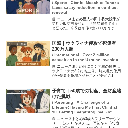
/ Sports | Giants’ Masahiro Tanaka
faces salary reduction in contract
renewal
📰 ニュースまとめ巨人の田中将大投手が
契約更改交渉を行い、「当然減俸です」
と語った。今季は年俸1億6000万円で、日
米通算200勝を達成したものの、成績は3
勝4敗に終わり、3カ月の2軍生活を経験し
た。田中は来季の目標として「日本一に
国際｜ウクライナ侵攻で死傷者
ニュース・社会
なりたい...
200万人超
/ International | Over 2 million
casualties in the Ukraine invasion
📰 ニュースまとめ特にロシア軍の損失は
ウクライナの8倍にも上り、無人機の使用
が死傷者を急増させたことが分析されて
います。米シンクタンク、戦略国際問題
研究所（CSIS）の報告によると、ロシア
のウクライナ侵攻が始まった2022年2月か
子育て｜50歳での初産、全財産賭
ニュース・社会
ら2026...
けた挑戦
/ Parenting | A Challenge of a
Lifetime: Having My First Child at
50, Betting Everything I’ve Got
📰 ニュースまとめ50歳のフリーアナウン
サー、沢えりかさんは、医師から「45歳
での妊娠は難しい」と告げられ、大きな