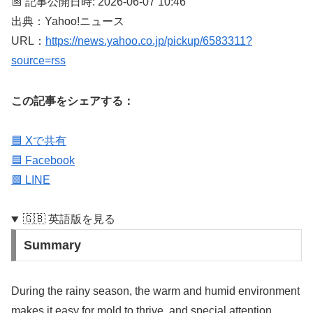
📅 記事公開日時: 2026-06-07 10:46
出典：Yahoo!ニュース
URL：
https://news.yahoo.co.jp/pickup/6583311?
source=rss
この記事をシェアする：
🟦 Xで共有
🟦 Facebook
🟩 LINE
🇬🇧 英語版を見る
Summary
During the rainy season, the warm and humid environment
makes it easy for mold to thrive, and special attention