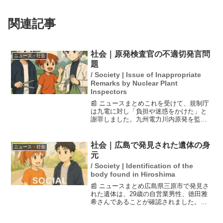
関連記事
社会｜原発検査官の不適切発言問
ニュース・社会
題
/ Society | Issue of Inappropriate
Remarks by Nuclear Plant
Inspectors
📰 ニュースまとめこれを受けて、規制庁
は九電に対し「負担や迷惑をかけた」と
謝罪しました。九州電力川内原発を監視
する原子力規制庁の検査官が、九電の担
当者に対してどう喝とも取れる不適切な
発言を行っていたことが、27日に公開さ
社会｜広島で発見された遺体の身
ニュース・社会
れた面談記録で明らか...
元
/ Society | Identification of the
body found in Hiroshima
📰 ニュースまとめ広島県三原市で発見さ
れた遺体は、29歳の自営業男性、徳田雅
希さんであることが確認されました。こ
の発見は、隣接する東広島市で発生した
殺人放火事件の捜査過程で明らかになっ