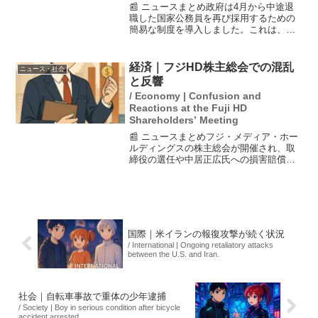
📰 ニュースまとめ政府は4月から中途退
職した国家公務員を再び採用するための
簡易な制度を導入しました。これは、過
酷な勤務環境が原因で若手職員の離職が
増えていることを受けての措置です。復
職を希望する人にとっての負担を軽減
経済｜フジHD株主総会での混乱
ニュース・社会
し、即戦力となる人材を呼...
と反響
/ Economy | Confusion and
Reactions at the Fuji HD
Shareholders’ Meeting
📰 ニュースまとめフジ・メディア・ホー
ルディングスの株主総会が開催され、取
締役の選任や中居正広氏への損害賠償請
求に関する質疑が注目を集めた。特に、
堀江貴文氏の発言には拍手が起こり、会
場からは「誠意が伝わらない」とのヤジ
も飛び交った。総会は約...
国際｜米イランの報復攻撃が続く状況
/ International | Ongoing retaliatory attacks
between the U.S. and Iran.
社会｜自転車事故で重体の少年逮捕
/ Society | Boy in serious condition after bicycle
accident arrested.