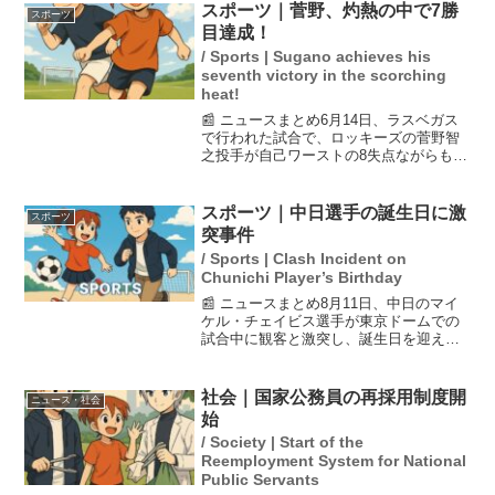
たもので、現在、両事件の関連性につい
スポーツ｜菅野、灼熱の中で7勝
スポーツ
ても調査が行われてい...
目達成！
/ Sports | Sugano achieves his
seventh victory in the scorching
heat!
📰 ニュースまとめ6月14日、ラスベガス
で行われた試合で、ロッキーズの菅野智
之投手が自己ワーストの8失点ながらも、
味方の打線の爆発的な支援を受けて7勝目
を挙げました。ロッキーズは球団記録と
なる23得点を記録し、連敗を3で止めるこ
スポーツ｜中日選手の誕生日に激
スポーツ
とに成功しま...
突事件
/ Sports | Clash Incident on
Chunichi Player’s Birthday
📰 ニュースまとめ8月11日、中日のマイ
ケル・チェイビス選手が東京ドームでの
試合中に観客と激突し、誕生日を迎えた
にもかかわらず散々な結果となりまし
た。初回に飛球を追いかけてダイブした
際、体重96キロの彼が観客に衝突。チェ
社会｜国家公務員の再採用制度開
ニュース・社会
イビス選手はすぐに立...
始
/ Society | Start of the
Reemployment System for National
Public Servants