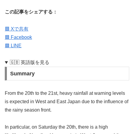
この記事をシェアする：
🟦 Xで共有
🟦 Facebook
🟩 LINE
🇬🇧 英語版を見る
Summary
From the 20th to the 21st, heavy rainfall at warning levels
is expected in West and East Japan due to the influence of
the rainy season front.
In particular, on Saturday the 20th, there is a high