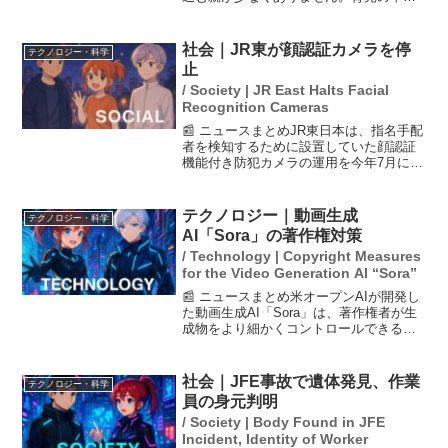
を感じたとき、周囲に相談できずに一人
で抱え込む人が多い中、オンライン診療
が注目されています。専門家や医師に簡
社会｜JR東が顔認証カメラを停
テクノロジー・科学
単に相談できる環境を整...
止
/ Society | JR East Halts Facial
Recognition Cameras
📰 ニュースまとめJR東日本は、指名手配
者を検知するために設置していた顔認証
機能付き防犯カメラの運用を今年7月に停
止したと発表した。これは、2021年の東
京五輪・パラリンピックの防犯対策とし
て導入されたものであるが、日弁連から
テクノロジー｜動画生成
テクノロジー・科学
プライバシー侵...
AI「Sora」の著作権対策
/ Technology | Copyright Measures
for the Video Generation AI “Sora”
📰 ニュースまとめ米オープンAIが開発し
た動画生成AI「Sora」は、著作権者が生
成物をより細かくコントロールできるよ
うにする修正方針を発表した。CEOのサ
ム・アルトマン氏が3日に声明を出し、著
作権配慮を重視する姿勢を示した。Sora
社会｜JFE事故で遺体発見、作業
テクノロジー・科学
はSN...
員の身元判明
/ Society | Body Found in JFE
Incident, Identity of Worker