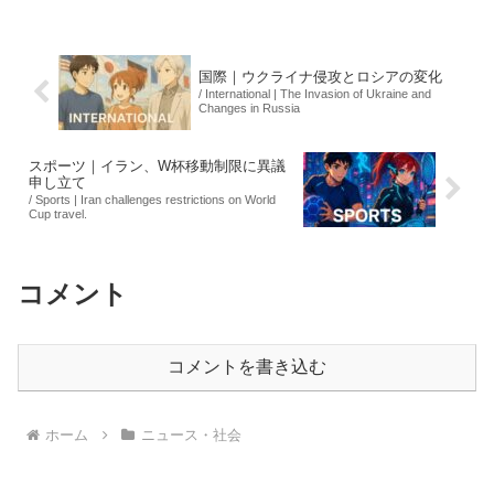
れています。また、早期解散には全員が
慎重な意見を寄せて...
国際｜ウクライナ侵攻とロシアの変化
/ International | The Invasion of Ukraine and
Changes in Russia
スポーツ｜イラン、W杯移動制限に異議
申し立て
/ Sports | Iran challenges restrictions on World
Cup travel.
コメント
コメントを書き込む
ホーム
ニュース・社会