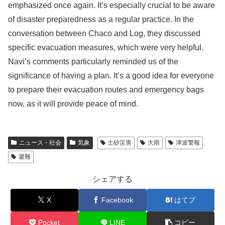
emphasized once again. It’s especially crucial to be aware
of disaster preparedness as a regular practice. In the
conversation between Chaco and Log, they discussed
specific evacuation measures, which were very helpful.
Navi’s comments particularly reminded us of the
significance of having a plan. It’s a good idea for everyone
to prepare their evacuation routes and emergency bags
now, as it will provide peace of mind.
ニュース・社会
気象
土砂災害
大雨
津波警報
避難
シェアする
X
Facebook
はてブ
Pocket
LINE
コピー