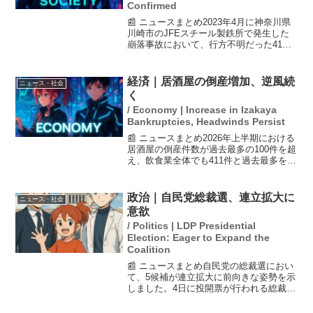
Confirmed
📰 ニュースまとめ2023年4月に神奈川県
川崎市のJFEスチール製鉄所で発生した
崩落事故において、行方不明だった41歳
の男性作業員の遺体が海中から発見され
ました。この事故では3人が死亡し、1人
が行方不明になっていました。発見され
経済｜居酒屋の倒産増加、逆風続
ニュース・社会
た遺体の死因...
く
/ Economy | Increase in Izakaya
Bankruptcies, Headwinds Persist
📰 ニュースまとめ2026年上半期における
居酒屋の倒産件数が過去最多の100件を超
え、飲食業全体でも411件と過去最多を記
録しました。ビールやウイスキー、日本
酒の値上げに加え、食材や人件費、家賃
の高騰が影響しています。特に人件費は
政治｜自民党総裁選、連立拡大に
ニュース・社会
前年に比べ...
意欲
/ Politics | LDP Presidential
Election: Eager to Expand the
Coalition
📰 ニュースまとめ自民党の総裁選におい
て、5候補が連立拡大に前向きな姿勢を示
しました。4日に投開票が行われる総裁選
では、与党が少数派となる中、政策を進
めるための連立枠組みの必要性が強調さ