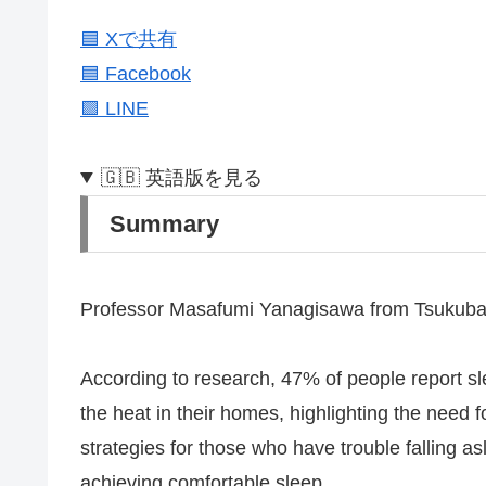
🟦 Xで共有
🟦 Facebook
🟩 LINE
🇬🇧 英語版を見る
Summary
Professor Masafumi Yanagisawa from Tsukuba U
According to research, 47% of people report sl
the heat in their homes, highlighting the need 
strategies for those who have trouble falling 
achieving comfortable sleep.