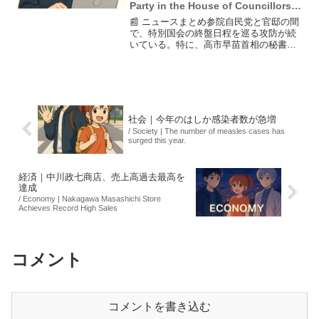
Party in the House of Councillors
and the government office
📰 ニュースまとめ参院自民党と官邸の間
continues.
で、特別国会の終盤日程を巡る攻防が続
いている。特に、高市早苗首相の秘書が
関与する中傷動画の疑惑が発端となり、
野党が審議拒否を行ったため、国会の運
営が混乱している。自民党は国会を正常
化させるため、官邸との...
社会｜今年のはしか感染者数が急増
/ Society | The number of measles cases has
surged this year.
経済｜中川政七商店、売上高過去最高を
達成
/ Economy | Nakagawa Masashichi Store
Achieves Record High Sales
コメント
コメントを書き込む