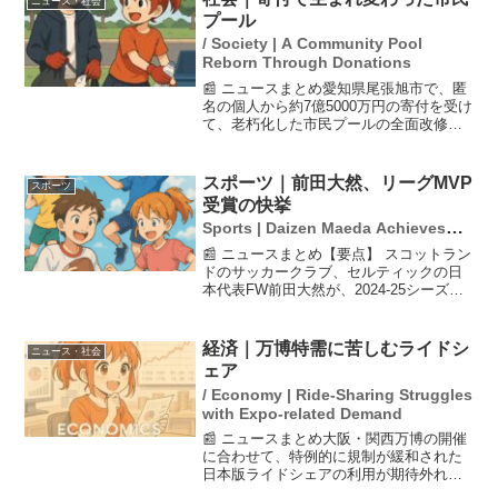
ニュース・社会
プール
/ Society | A Community Pool
Reborn Through Donations
📰 ニュースまとめ愛知県尾張旭市で、匿
名の個人から約7億5000万円の寄付を受け
て、老朽化した市民プールの全面改修が
行われました。プールは7月4日にリニュ
ーアルオープンし、市長はこの寄付を
「天の恵み」と称して感謝の意を表しま
スポーツ｜前田大然、リーグMVP
スポーツ
した。新しいプー...
受賞の快挙
Sports | Daizen Maeda Achieves
the Remarkable Feat of Winning
📰 ニュースまとめ【要点】 スコットラン
League MVP
ドのサッカークラブ、セルティックの日
本代表FW前田大然が、2024-25シーズン
のリーグ年間最優秀選手賞を受賞した。
前田選手は今季、公式戦49試合で33得点
12アシストを記録し、特にリーグ戦では
経済｜万博特需に苦しむライドシ
ニュース・社会
16ゴ...
ェア
/ Economy | Ride-Sharing Struggles
with Expo-related Demand
📰 ニュースまとめ大阪・関西万博の開催
に合わせて、特例的に規制が緩和された
日本版ライドシェアの利用が期待外れに
終わっている。全国で唯一、24時間運行