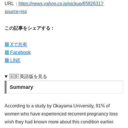
URL：
https://news.yahoo.co.jp/pickup/6582631?
source=rss
この記事をシェアする：
🟦 Xで共有
🟦 Facebook
🟩 LINE
🇬🇧 英語版を見る
Summary
According to a study by Okayama University, 91% of
women who have experienced recurrent pregnancy loss
wish they had known more about this condition earlier.