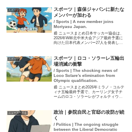
が可能なライドシェアだが、実際の運行
回数は万博開幕前に比べて減少してい
スポーツ｜森保ジャパンに新たな
スポーツ
る。タクシーの増加や万...
メンバーが加わる
/ Sports | A new member joins
Moriyasu Japan.
📰 ニュースまとめ日本サッカー協会は、
2026年W杯北中米大会アジア最終予選に
向けた日本代表メンバー27人を発表しま
した。MF佐野海舟が約1年2ヶ月ぶりに復
帰し、注目されています。また、18歳の
MF佐藤龍之介を含む7人が初招集されま
スポーツ｜ロコ・ソラーレ五輪出
スポーツ
した。森...
場消滅の衝撃
/ Sports | The shocking news of
Loco Solare’s elimination from
Olympic qualification.
📰 ニュースまとめ2026年ミラノ・コルテ
ィナ五輪最終予選で、カーリング女子チ
ームのロコ・ソラーレがフォルティウス
に敗れ、3大会連続の五輪出場を逃した。
競技関係者は将来への不安を抱えてお
り、露出の減少が懸念されている。銀メ
政治｜参院自民と官邸の攻防が続
ニュース・社会
ダルを獲得した前回...
く
/ Politics | The ongoing struggle
between the Liberal Democratic