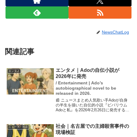
NewsChatLog
関連記事
エンタメ｜Adoの自伝小説が
エンタメ
2026年に発売
/ Entertainment | Ado’s
autobiographical novel to be
released in 2026.
📰 ニュースまとめ人気歌い手Adoが自身
の半生を描いた自伝的小説『ビバリウム
Adoと私』を2026年2月26日に発売するこ
とが決まりました。この作品は、Adoの
幼少期や不登校の学生時代、ボカロとの
出会いなどを描いています。作家の小松
社会｜名古屋での主婦殺害事件の
ニュース・社会
成美が...
現場検証