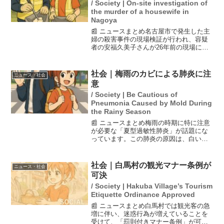
/ Society | On-site investigation of
the murder of a housewife in
Nagoya
📰 ニュースまとめ名古屋市で発生した主
婦の殺害事件の現場検証が行われ、容疑
者の安福久美子さんが26年前の現場に立
ち会った。事件は26年前に発生し、夫が
その後もアパートを借り続けていたこと
が明らかになった。現場検証は地域住民
社会｜梅雨のカビによる肺炎に注
ニュース・社会
の注目を集めており...
意
/ Society | Be Cautious of
Pneumonia Caused by Mold During
the Rainy Season
📰 ニュースまとめ梅雨の時期に特に注意
が必要な「夏型過敏性肺炎」が話題にな
っています。この肺炎の原因は、白いカ
ビであることが多く、湿気の多い梅雨に
おいては特にリスクが高まります。ハウ
スクリーニングの専門家は、カビ対策と
社会｜白馬村の観光マナー条例が
ニュース・社会
しての清掃方法や日常生...
可決
/ Society | Hakuba Village’s Tourism
Etiquette Ordinance Approved
📰 ニュースまとめ白馬村では観光客の急
増に伴い、迷惑行為が増えていることを
受けて、「罰則付きマナー条例」が可決