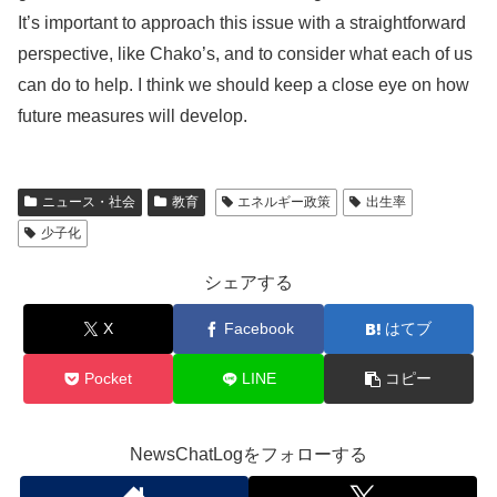
It’s important to approach this issue with a straightforward
perspective, like Chako’s, and to consider what each of us
can do to help. I think we should keep a close eye on how
future measures will develop.
ニュース・社会
教育
エネルギー政策
出生率
少子化
シェアする
X
Facebook
はてブ
Pocket
LINE
コピー
NewsChatLogをフォローする