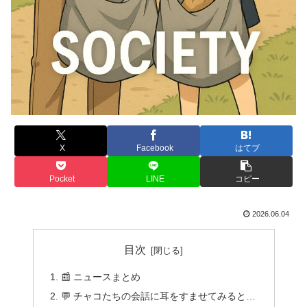
X
Facebook
はてブ
Pocket
LINE
コピー
2026.06.04
目次
📰 ニュースまとめ
💬 チャコたちの会話に耳をすませてみると…