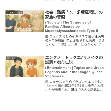
されました。この条例では、落書きや騒
音などの禁止行為に対して5万円以下の罰
金が科せられることになります。村民は
社会｜難病「ムコ多糖症II型」の
ニュース・社会
この条例を抑止力とし...
家族の苦悩
/ Society | The Struggles of
Families Affected by
Mucopolysaccharidosis Type II
📰 ニュースまとめイギリスで遺伝性疾患
のムコ多糖症II型と診断された長男・まさ
とくん（13歳）と二男・はるきくん（10
歳）を育てる母・みーまさんの体験談で
す。この疾患は成長と共に発達が後退す
る進行性の小児難病で、過去には治療法
エンタメ｜ドラクエ7リメイクの
エンタメ
がなく、平均寿...
話題と都市伝説
/ Entertainment | Topics and Urban
Legends about the Dragon Quest
VII Remake
📰 ニュースまとめドラゴンクエスト7の
リメイク版が2026年2月5日に発売される
ことが発表され、SNSで大きな話題にな
っています。元々400万本以上を出荷した
ヒット作であるため、その関心は高まっ
ています。特に、キャラクターのキーフ
ァがラスボ...