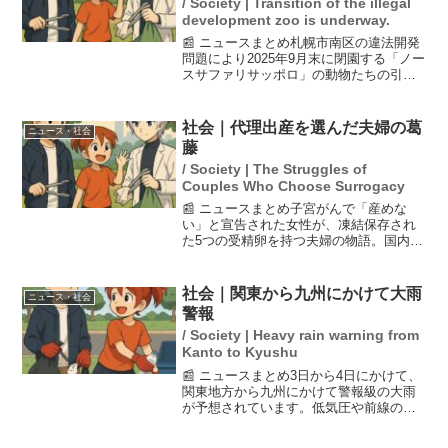
/ Society | Transition of the illegal
development zoo is underway.
📰 ニュースまとめ札幌市南区の違法開発
問題により2025年9月末に閉園する「ノー
スサファリサッポロ」の動物たちの引き
取りが進んでいる。東京の投資会社「ビ
ーチキャピタル」が設立した新会社「北
海道アニマルワールド」が受け皿とな
社会｜代理出産を選んだ夫婦の葛
ニュース・社会
り、札幌に移転。新...
藤
/ Society | The Struggles of
Couples Who Choose Surrogacy
📰 ニュースまとめ子宮がんで「産めな
い」と宣告された女性が、凍結保存され
た5つの受精卵を持つ夫婦の物語。国内で
は代理出産が実質的に認められない中、
夫婦はジョージアでの代理出産を選択し
た。法案の動きにより、国内での代理出
社会｜関東から九州にかけて大雨
ニュース・社会
産が非合法化される可能...
警報
/ Society | Heavy rain warning from
Kanto to Kyushu
📰 ニュースまとめ3日から4日にかけて、
関東地方から九州にかけて警報級の大雨
が予想されています。低気圧や前線の影
響で広範囲に発達した雨雲や雷雲がかか
り、特に局地的には非常に激しい雨が降