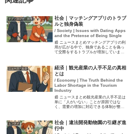
社会｜マッチングアプリのトラブ
テクノロジー・科学
ルと独身偽装
/ Society | Issues with Dating Apps
and the Pretense of Being Single
📰 ニュースまとめマッチングアプリの利
用が広がる中で、独身であることを偽っ
て交際をするトラブルが増加していま
す。このような「独身偽装」は、信頼を
損なうだけでなく、賠償命令が下される
ケースもあるため、利用者にとってリス
経済｜観光産業の人手不足の真相
ニュース・社会
クが伴います。恋愛結婚が...
とは
/ Economy | The Truth Behind the
Labor Shortage in the Tourism
Industry
📰 ニュースまとめ観光産業の人手不足は
単に「人がいない」ことが原因ではな
く、需要の増加に対応できる体制が整っ
ていないことが問題とされています。イ
ンバウンドの回復に伴い、観光業は再び
成長が期待されていますが、経営者は無
社会｜違法開発動物園の引継ぎ進
エンタメ
人店舗の導入など新たな戦...
行中