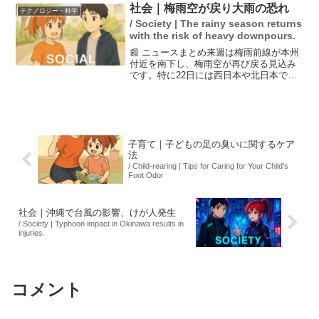
る恐れがあります。運転中は道路の冠水
社会｜梅雨空が戻り大雨の恐れ
テクノロジー・科学
やアンダーパスの浸水...
/ Society | The rainy season returns
with the risk of heavy downpours.
📰 ニュースまとめ来週は梅雨前線が本州
付近を南下し、梅雨空が再び戻る見込み
です。特に22日には西日本や北日本で激
しい雨が予想され、大雨となる危険があ
ります。また、24日には関東でも雨脚が
強まる可能性があり、注意が必要です。
再来週からは猛暑が...
子育て｜子どもの足の臭いに関するケア
法
/ Child-rearing | Tips for Caring for Your Child’s
Foot Odor
社会｜沖縄で台風の影響、けが人発生
/ Society | Typhoon impact in Okinawa results in
injuries.
コメント