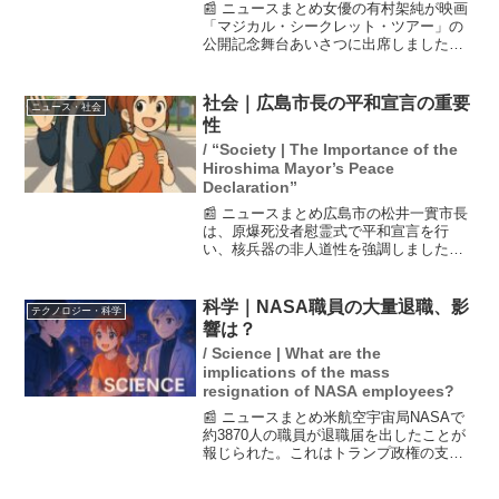
📰 ニュースまとめ女優の有村架純が映画
「マジカル・シークレット・ツアー」の
公開記念舞台あいさつに出席しました。
彼女は、自身の人生が変わった旅につい
て語り、「いつでも人生はやり直せる」
とのメッセージを伝えました。この発言
社会｜広島市長の平和宣言の重要
ニュース・社会
は、観客に勇気を与える...
性
/ “Society | The Importance of the
Hiroshima Mayor’s Peace
Declaration”
📰 ニュースまとめ広島市の松井一實市長
は、原爆死没者慰霊式で平和宣言を行
い、核兵器の非人道性を強調しました。
被爆から81年が経過した今も、核を利用
した軍事侵攻が続いているとして、国際
法を無視する大国の行動を批判。また、
科学｜NASA職員の大量退職、影
テクノロジー・科学
被爆の悲惨さを伝える平...
響は？
/ Science | What are the
implications of the mass
resignation of NASA employees?
📰 ニュースまとめ米航空宇宙局NASAで
約3870人の職員が退職届を出したことが
報じられた。これはトランプ政権の支出
削減策によるもので、職員の約2割に相当
する。この退職は有人月探査「アルテミ