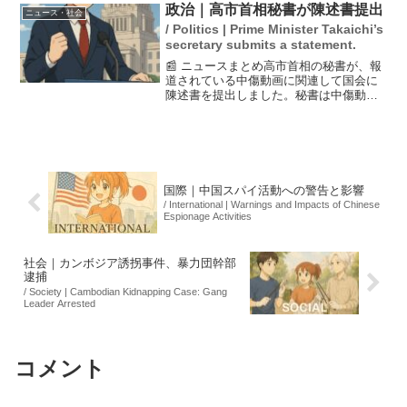
ス計画」や火星のサンプル採取、さらに
政治｜高市首相秘書が陳述書提出
ニュース・社会
は地球の気候変...
/ Politics | Prime Minister Takaichi’s
secretary submits a statement.
📰 ニュースまとめ高市首相の秘書が、報
道されている中傷動画に関連して国会に
陳述書を提出しました。秘書は中傷動画
作成者との会議を認める一方で、依頼の
記録は見つからないとしています。これ
に対し、野党の中道改革連合の小川代表
は疑惑の解明が進んでい...
国際｜中国スパイ活動への警告と影響
/ International | Warnings and Impacts of Chinese
Espionage Activities
社会｜カンボジア誘拐事件、暴力団幹部
逮捕
/ Society | Cambodian Kidnapping Case: Gang
Leader Arrested
コメント