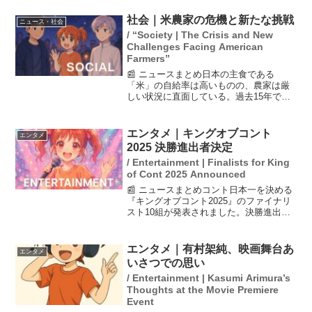
社会｜米農家の危機と新たな挑戦
ニュース・社会
/ “Society | The Crisis and New
Challenges Facing American
Farmers”
📰 ニュースまとめ日本の主食である
「米」の自給率は高いものの、農家は厳
しい状況に直面している。過去15年で作
り手が半減し、放棄される田んぼも増
加。米不足が価格高騰を引き起こし、農
家たちは持続可能な生産方法を模索中。
エンタメ｜キングオブコント
エンタメ
一方、小規模農家は「百姓一...
2025 決勝進出者決定
/ Entertainment | Finalists for King
of Cont 2025 Announced
📰 ニュースまとめコント日本一を決める
『キングオブコント2025』のファイナリ
スト10組が発表されました。決勝進出者
には青色1号、うるとらブギーズ、元祖い
ちごちゃん、しずる、トム・ブラウン、
ファイヤーサンダー、ベルナルド、や
エンタメ｜有村架純、映画舞台あ
エンタメ
団、レインボー、...
いさつでの思い
/ Entertainment | Kasumi Arimura’s
Thoughts at the Movie Premiere
Event