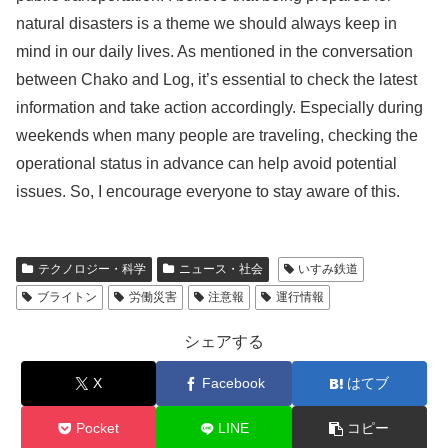
natural disasters is a theme we should always keep in
mind in our daily lives. As mentioned in the conversation
between Chako and Log, it’s essential to check the latest
information and take action accordingly. Especially during
weekends when many people are traveling, checking the
operational status in advance can help avoid potential
issues. So, I encourage everyone to stay aware of this.
テクノロジー・科学
ニュース・社会
いすみ鉄道
ブライトン
労働災害
注意報
運行情報
シェアする
X
Facebook
はてブ
Pocket
LINE
コピー