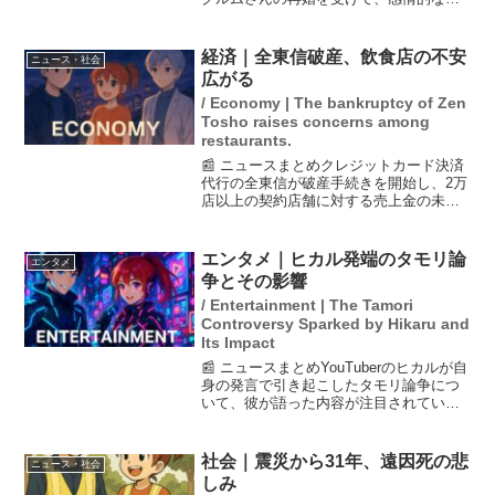
いを明かしました。伊達さんは、クルム
さんとの結婚や離婚が自身の人生に与え
た影響を振り返り、彼との新しい関係に
経済｜全東信破産、飲食店の不安
ニュース・社会
ついても語っています。...
広がる
/ Economy | The bankruptcy of Zen
Tosho raises concerns among
restaurants.
📰 ニュースまとめクレジットカード決済
代行の全東信が破産手続きを開始し、2万
店以上の契約店舗に対する売上金の未入
金が判明しました。負債額は1151億円に
達し、飲食店からは売上金の回収が困難
になるとの懸念が広がっています。この
エンタメ｜ヒカル発端のタモリ論
エンタメ
影響は地方銀行に...
争とその影響
/ Entertainment | The Tamori
Controversy Sparked by Hikaru and
Its Impact
📰 ニュースまとめYouTuberのヒカルが自
身の発言で引き起こしたタモリ論争につ
いて、彼が語った内容が注目されていま
す。ヒカルは、タモリを「全く面白くな
い」と評したことが波紋を呼び、多くの
著名人が意見を述べました。3日のXでの
社会｜震災から31年、遠因死の悲
ニュース・社会
発言では、タ...
しみ