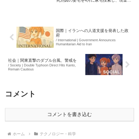
死刑囚の妻宅を4月に家宅捜索し、現金数
千万円を発見した。松本元死刑囚は2018
年に刑執行されたが、今回の捜索は出所
の解明を急ぐもので、公安当局が異例の
立ち入りを行った...
国際｜イランへの人道支援を発表した政
府
/ International | Government Announces
Humanitarian Aid to Iran
社会｜関東直撃のダブル台風、警戒を
/ Society | Double Typhoon Direct Hits Kanto,
Remain Cautious
コメント
コメントを書き込む
ホーム
テクノロジー・科学