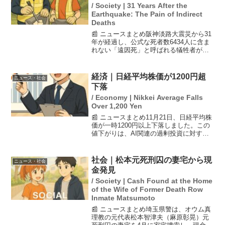
/ Society | 31 Years After the
Earthquake: The Pain of Indirect
Deaths
📰 ニュースまとめ阪神淡路大震災から31
年が経過し、公式な死者数6434人に含ま
れない「遠因死」と呼ばれる犠牲者が存
在することが浮き彫りになっています。
震災によって人生が大きく変わった人々
や、その遺族が抱える深い悲しみが取材
経済｜日経平均株価が1200円超
ニュース・社会
を通じて明らかに...
下落
/ Economy | Nikkei Average Falls
Over 1,200 Yen
📰 ニュースまとめ11月21日、日経平均株
価が一時1200円以上下落しました。この
値下がりは、AI関連の過剰投資に対する
懸念が再浮上したことが要因とされてい
ます。また、米株の安定性の欠如も影響
を与えており、特に半導体関連株が売ら
社会｜松本元死刑囚の妻宅から現
ニュース・社会
れました。市...
金発見
/ Society | Cash Found at the Home
of the Wife of Former Death Row
Inmate Matsumoto
📰 ニュースまとめ埼玉県警は、オウム真
理教の元代表松本智津夫（麻原彰晃）元