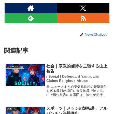
NewsChatLog
関連記事
社会｜宗教的虐待を主張する山上
ニュース・社会
被告
/ Social | Defendant Yamagami
Claims Religious Abuse
📰 ニュースまとめ安倍元首相の銃撃事件
を巡る裁判が10月に奈良地裁で始まる。
山上徹也被告の弁護団は、被告が犯行に
至った背景として「宗教的な虐待」を主
張する意向を示している。具体的には、
被告の母親の信仰が家庭を困窮させ、そ
スポーツ｜メッシの逆転劇、アル
スポーツ
の結果としての恨みが...
ゼンチン決勝進出