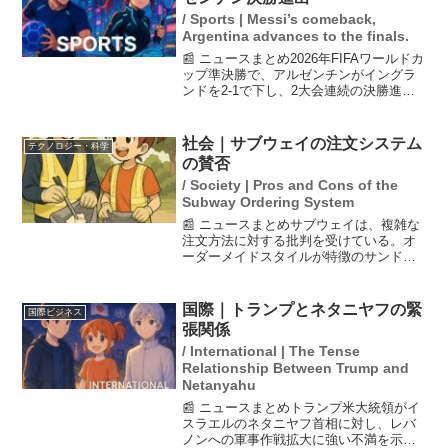
/ Sports | Messi’s comeback,
Argentina advances to the finals.
📰 ニュースまとめ2026年FIFAワールドカ
ップ準決勝で、アルゼンチンがイングラ
ンドを2-1で下し、2大会連続の決勝進出
を決めた。試合は後半アディショナルタ
イムに逆転ゴールが決まり、メッシが2ア
シストを記録。彼の活躍が試合の流れを
社会｜サブウェイの注文システム
テクノロジー・科学
変え、連...
の賛否
/ Society | Pros and Cons of the
Subway Ordering System
📰 ニュースまとめサブウェイは、複雑な
注文方法に対する批判を受けている。オ
ーダーメイドスタイルが特徴のサンドイ
ッチチェーンで、顧客の利便性向上のた
めにセルフオーダーシステムを導入して
いるが、使いづらさを感じる利用者も多
国際｜トランプとネタニヤフの緊
国際ビジネス
い。運営元はこの意見に...
張関係
/ International | The Tense
Relationship Between Trump and
Netanyahu
📰 ニュースまとめトランプ米大統領がイ
スラエルのネタニヤフ首相に対し、レバ
ノンへの軍事作戦拡大に強い不満を示し