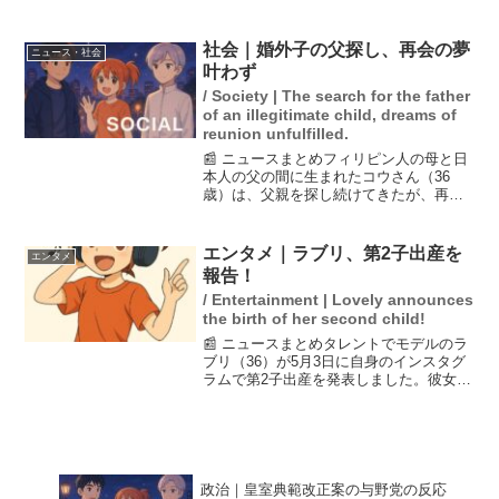
た。電話会談でネタニヤフ氏を「狂って
いる」と叱責した背景には、イスラエル
の攻撃がイランとの交渉に悪影響を及ぼ
社会｜婚外子の父探し、再会の夢
ニュース・社会
す懸念がある。一方、イ...
叶わず
/ Society | The search for the father
of an illegitimate child, dreams of
reunion unfulfilled.
📰 ニュースまとめフィリピン人の母と日
本人の父の間に生まれたコウさん（36
歳）は、父親を探し続けてきたが、再会
は実現しなかった。母は1986年にフィリ
ピンから日本に渡り、父はコウのために
アパートを購入したが、数年後に連絡が
エンタメ｜ラブリ、第2子出産を
エンタメ
途絶えた。コウは父...
報告！
/ Entertainment | Lovely announces
the birth of her second child!
📰 ニュースまとめタレントでモデルのラ
ブリ（36）が5月3日に自身のインスタグ
ラムで第2子出産を発表しました。彼女は
「無事に誕生しました」と報告し、最初
の抱っこは娘と夫にしたことを明かして
います。産後一日目の朝を「穏やかな気
持ちで過ごしてい...
政治｜皇室典範改正案の与野党の反応