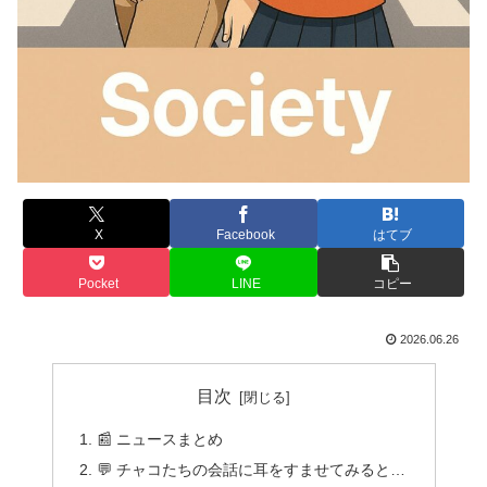
X
Facebook
はてブ
Pocket
LINE
コピー
2026.06.26
目次
📰 ニュースまとめ
💬 チャコたちの会話に耳をすませてみると…