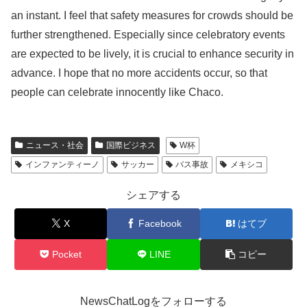
an instant. I feel that safety measures for crowds should be
further strengthened. Especially since celebratory events
are expected to be lively, it is crucial to enhance security in
advance. I hope that no more accidents occur, so that
people can celebrate innocently like Chaco.
ニュース・社会
国際ビジネス
W杯
インファンティーノ
サッカー
バス事故
メキシコ
シェアする
X
Facebook
はてブ
Pocket
LINE
コピー
NewsChatLogをフォローする