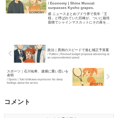
/ Economy | Shine Muscat
surpasses Kyoho grapes.
📰 ニュースまとめブドウ界で長年「王
様」と呼ばれていた巨峰が、ついに栽培
面積でシャインマスカットにその座を譲
りました。シャインマスカットはその食
べやすさと栽培のしやすさから人気を集
め、市場でのシェアを拡大しています。
これに対し、シャインマス...
政治｜異例のスピードで進む補正予算案
/ Politics | Revised budget proposal advancing at
an unprecedented speed
スポーツ｜石川祐希、逮捕に重い思いを
表明
/ Sports | Yuki Ishikawa expresses his deep
feelings about the arrest.
コメント