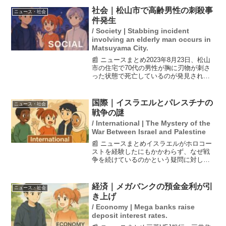
社会｜松山市で高齢男性の刺殺事
ニュース・社会
件発生
/ Society | Stabbing incident
involving an elderly man occurs in
Matsuyama City.
📰 ニュースまとめ2023年8月23日、松山
市の住宅で70代の男性が胸に刃物が刺さ
った状態で死亡しているのが発見されま
した。この事件は殺人事件として捜査さ
れています。現場は松山市内に位置し、
関係者や近隣住民への聞き込みも行われ
国際｜イスラエルとパレスチナの
ニュース・社会
ている模様です...
戦争の謎
/ International | The Mystery of the
War Between Israel and Palestine
📰 ニュースまとめイスラエルがホロコー
ストを経験したにもかかわらず、なぜ戦
争を続けているのかという疑問に対し
て、毎日新聞の大治朋子氏が解説してい
ます。最近のガザ地区でのハマスによる
大規模攻撃から2年が経過し、停戦の合意
経済｜メガバンクの預金金利が引
ニュース・社会
もある中で、イスラエル...
き上げ
/ Economy | Mega banks raise
deposit interest rates.