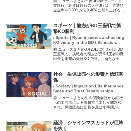
📰 ニュースまとめ三菱UFJ銀行、三井住
友銀行、みずほ銀行の大手3行は、普通預
金金利を0.30%から0.40%に引き上げると
発表しました。これは、日銀の金利政策
の変更や市場金利の上昇を受けたもの
で、改定は8月3日から適用されます。今
スポーツ｜龍志がBD王座戦で衝
スポーツ
回の利上...
撃KO勝利
/ Sports | Ryushi scores a shocking
KO victory in the BD title match.
📰 ニュースまとめ3月20日に行われたBD
王座戦で、挑戦者の龍志が元K-1王者の野
田蒼を衝撃の失神KOで倒し、新たな王者
となった。この勝利は、龍志の出場停止
処分直前のものであり、彼は大会前にオ
ーディション内容の漏えいが原因で2大会
社会｜生保販売への影響と信頼関
ニュース・社会
の出場停止...
係
/ Society | Impact on Life Insurance
Sales and Trust Relationships
📰 ニュースまとめ生命保険会社から銀行
への出向者による情報持ち出しが問題視
され、保険販売に影響を及ぼす事態が発
生している。出向者を原則廃止する方針
が業界団体から示され、銀行との信頼関
係にも亀裂が入りつつある。銀行を通じ
経済｜シャインマスカットが巨峰
ニュース・社会
た営業支援も難しくなり...
を抜く