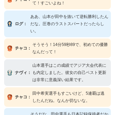
て！すごいよね！
ああ、山本が田中を抜いて逆転勝利したん
ログ：
だな。圧巻のラストスパートだったらし
い。
そうそう！14分59秒89で、初めての優勝
チャコ：
なんだって！
山本選手はこの成績でアジア大会代表に
ナヴィ：
も内定しました。彼女の自己ベスト更新
は非常に意義深い結果です。
田中希実選手もすごいけど、5連覇は逃
チャコ：
したんだね。なんか切ないな。
そうだな、田中選手も日本記録保持者だか