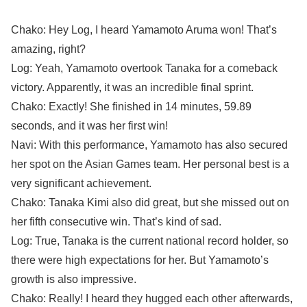
Chako: Hey Log, I heard Yamamoto Aruma won! That’s
amazing, right?
Log: Yeah, Yamamoto overtook Tanaka for a comeback
victory. Apparently, it was an incredible final sprint.
Chako: Exactly! She finished in 14 minutes, 59.89
seconds, and it was her first win!
Navi: With this performance, Yamamoto has also secured
her spot on the Asian Games team. Her personal best is a
very significant achievement.
Chako: Tanaka Kimi also did great, but she missed out on
her fifth consecutive win. That’s kind of sad.
Log: True, Tanaka is the current national record holder, so
there were high expectations for her. But Yamamoto’s
growth is also impressive.
Chako: Really! I heard they hugged each other afterwards,