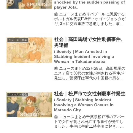
shocked by the sudden passing of
player Jota.
📰 ニュースまとめリバプールに所属する
ポルトガル代表FWディオゴ・ジョッタが
7月3日に交通事故で急逝しました。事故
はスペインのカスティージャ・イ・レオ
ン州で発生し、タイヤの不具合により車
が炎上し、弟のアンドレ・シウバととも
社会｜高田馬場で女性刺傷事件、
ニュース・社会
に即死したとのこと...
男逮捕
/ Society | Man Arrested in
Stabbing Incident Involving a
Woman in Takadanobaba
📰 ニュースまとめ12月29日、高田馬場の
エステ店で30代の女性が刺される事件が
発生し、警視庁は30代の中国籍の男を殺
人未遂の疑いで逮捕した。この事件では
女性が胸や背中など複数の箇所を刃物で
刺され、重傷を負っている。事件の詳細
社会｜松戸市で女性刺殺事件発生
ニュース・社会
はまだ明らかに...
/ Society | Stabbing Incident
Involving a Woman Occurs in
Matsudo City
📰 ニュースまとめ千葉県松戸市のアパー
トで女性が刺され死亡する事件が発生し
ました。事件は午前11時半頃に起き、弟
と見られる男が交番に出頭し、「姉を刺