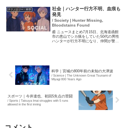
して殺した」と告白しました。警察はこ
の男から事情を聴き、殺人事件として捜
社会｜ハンター行方不明、血痕も
テクノロジー・科学
査を進めています。現...
発見
/ Society | Hunter Missing,
Bloodstains Found
📰 ニュースまとめ7月15日、北海道函館
市の恵山でシカ猟をしていた50代の男性
ハンターが行方不明になり、仲間が警察
に通報しました。現場には猟銃と血痕が
発見されており、ヒグマに襲われた可能
性が指摘されています。地元の警察や消
防が捜索を行ってい...
科学｜宮城の800年前の未知の大津波
/ Science | The Unknown Great Tsunami of
Miyagi 800 Years Ago
スポーツ｜今井達也、初回5失点の苦闘
/ Sports | Tatsuya Imai struggles with 5 runs
allowed in the first inning
コメント