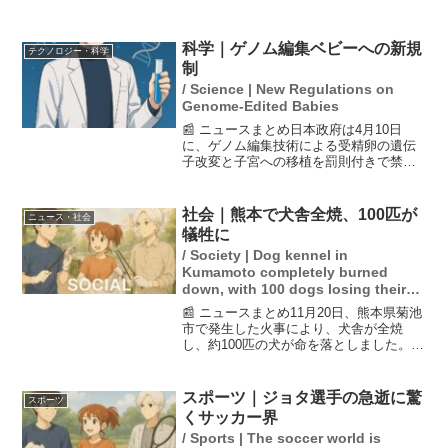
科学｜ゲノム編集ベビーへの新規
テクノロジー・科学
制
/ Science | New Regulations on
Genome-Edited Babies
📰 ニュースまとめ日本政府は4月10日
に、ゲノム編集技術による受精卵の遺伝
子改変と子宮への移植を罰則付きで禁止
するゲノム編集胚規制法案を閣議決定し
た。この法案の目的は、ゲノム編集ベビ
ーの誕生を規制することにあり、研究に
社会｜熊本で犬舎全焼、100匹が
ニュース・社会
は国への届け出や記録作...
犠牲に
/ Society | Dog kennel in
Kumamoto completely burned
down, with 100 dogs losing their
lives.
📰 ニュースまとめ11月20日、熊本県菊池
市で発生した火事により、犬舎が全焼
し、約100匹の犬が命を落としました。火
は建物から出て山林に燃え移り、消火活
動は約4時間に及びました。この火事で
は、住宅1棟と犬舎2棟が全焼し、多くの
スポーツ｜ジョタ選手の急逝に驚
スポーツ
犬たちの命が失...
くサッカー界
/ Sports | The soccer world is