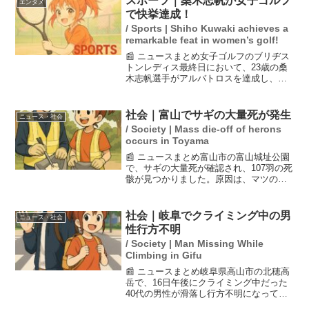
スポーツ｜桑木志帆が女子ゴルフ
エンタメ
なっています。ふるさと...
で快挙達成！
/ Sports | Shiho Kuwaki achieves a
remarkable feat in women’s golf!
📰 ニュースまとめ女子ゴルフのブリヂス
トンレディス最終日において、23歳の桑
木志帆選手がアルバトロスを達成し、観
客から大きな喝采を受けました。この快
挙は国内ツアーでは11年ぶりの出来事
で、桑木選手は残り200ヤードから4UTを
社会｜富山でサギの大量死が発生
ニュース・社会
使用しての一打...
/ Society | Mass die-off of herons
occurs in Toyama
📰 ニュースまとめ富山市の富山城址公園
で、サギの大量死が確認され、107羽の死
骸が見つかりました。原因は、マツの木
の伐採時期が不適切で、幼鳥が自立でき
ていない時期に伐採が行われたことで
す。これにより、幼鳥がエサを得られ
社会｜岐阜でクライミング中の男
ニュース・社会
ず、命を落としたとされ...
性行方不明
/ Society | Man Missing While
Climbing in Gifu
📰 ニュースまとめ岐阜県高山市の北穂高
岳で、16日午後にクライミング中だった
40代の男性が滑落し行方不明になってい
ます。地元の警察は捜索活動を行ってい