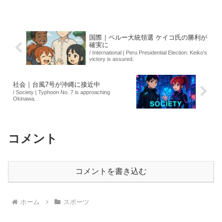
ますが、登山は危険を伴うため、無理の
ない計画が重要とされています。また、
最近の夏山登山では...
国際｜ペルー大統領選 ケイコ氏の勝利が
確実に
/ International | Peru Presidential Election: Keiko’s
victory is assured.
社会｜台風7号が沖縄に接近中
/ Society | Typhoon No. 7 is approaching
Okinawa.
コメント
コメントを書き込む
ホーム
スポーツ