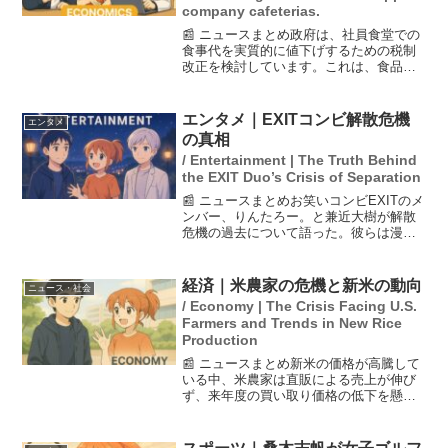
company cafeterias.
📰 ニュースまとめ政府は、社員食堂での
食事代を実質的に値下げするための税制
改正を検討しています。これは、食品価
格の高騰に対応する一環で、企業が従業
員の食事代を補助する際の所得税の非課
税限度額を引き上げることが目的です。
エンタメ｜EXITコンビ解散危機
エンタメ
この改正が実施されれば...
の真相
/ Entertainment | The Truth Behind
the EXIT Duo’s Crisis of Separation
📰 ニュースまとめお笑いコンビEXITのメ
ンバー、りんたろー。と兼近大樹が解散
危機の過去について語った。彼らは漫才
で生活できるようになったことで、コン
ビを続ける理由ができたと述べている。
また、彼らは東京と大阪で単独ライブ
経済｜米農家の危機と新米の動向
ニュース・社会
『はつたんどく』を開...
/ Economy | The Crisis Facing U.S.
Farmers and Trends in New Rice
Production
📰 ニュースまとめ新米の価格が高騰して
いる中、米農家は直販による売上が伸び
ず、来年度の買い取り価格の低下を懸念
しています。農水相の鈴木氏は、農協の
意見を代弁する形でこの問題に取り組ん
でおり、農家の厳しい現状が浮き彫りに