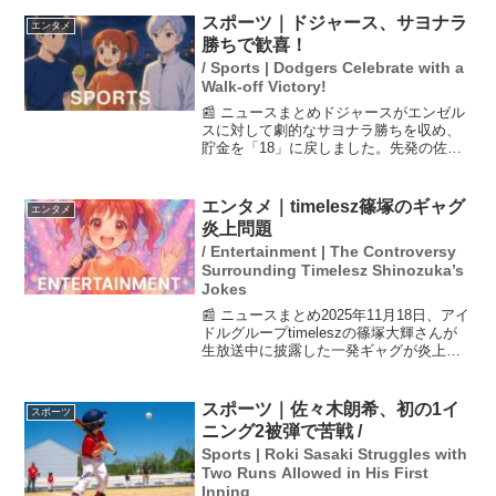
スポーツ｜ドジャース、サヨナラ
エンタメ
勝ちで歓喜！
/ Sports | Dodgers Celebrate with a
Walk-off Victory!
📰 ニュースまとめドジャースがエンゼル
スに対して劇的なサヨナラ勝ちを収め、
貯金を「18」に戻しました。先発の佐々
木朗希投手は7回を投げ、2安打無失点で
自己最多の10奪三振を記録。この好投は
チームの勝利に大きく貢献しました。ロ
エンタメ｜timelesz篠塚のギャグ
エンタメ
バーツ監督も佐々...
炎上問題
/ Entertainment | The Controversy
Surrounding Timelesz Shinozuka’s
Jokes
📰 ニュースまとめ2025年11月18日、アイ
ドルグループtimeleszの篠塚大輝さんが
生放送中に披露した一発ギャグが炎上し
ました。問題のギャグは童謡『大きな古
時計』の替え歌を用いたもので、過去に
別の芸人が行ったものと重なる部分があ
スポーツ｜佐々木朗希、初の1イ
スポーツ
りまし...
ニング2被弾で苦戦 /
Sports | Roki Sasaki Struggles with
Two Runs Allowed in His First
Inning