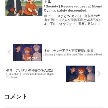
下山
/ Society | Rescue request at Mount
Oyama, safely descended.
📰 ニュースまとめ1月25日、鳥取県の大
山で登山中の8人が天候不良と体調不良に
より下山できなくなり、警察に救助を要
請しました。警察は山頂へ向かいました
が、その後、天候が回復し、登山者たち
の体調も改善したため、8人は自力で下山
することができま...
社会｜ナフサ不足が医療現場に影響
/ Society | Naphtha Shortage Affects Medical Field
教育｜デジタル教科書の導入決定
/ Education | Decision to Introduce Digital
Textbooks
コメント