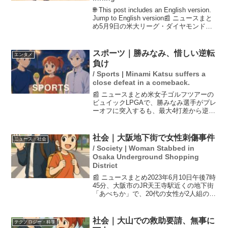
🌐 This post includes an English version.
Jump to English version📰 ニュースまと
め5月9日の米大リーグ・ダイヤモンドバ
ックス戦で、ドジャースの佐々木朗希投
手が自身初の1イニング...
スポーツ｜勝みなみ、惜しい逆転
エンタメ
負け
/ Sports | Minami Katsu suffers a
close defeat in a comeback.
📰 ニュースまとめ米女子ゴルフツアーの
ビュイックLPGAで、勝みなみ選手がプレ
ーオフに突入するも、最大4打差から逆転
負けを喫しました。彼女は初優勝が目前
だったものの、ショットやパットのチャ
ンスを生かせず、ジーノ・ティティクル
社会｜大阪地下街で女性刺傷事件
ニュース・社会
選手に敗れました...
/ Society | Woman Stabbed in
Osaka Underground Shopping
District
📰 ニュースまとめ2023年6月10日午後7時
45分、大阪市のJR天王寺駅近くの地下街
「あべちか」で、20代の女性が2人組の男
に刺され、バッグを奪われる事件が発生
しました。女性は意識があり、命に別条
はないとのこと。捜査当局は、男2人が外
社会｜大山での救助要請、無事に
テクノロジー・科学
国人...