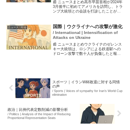
📰 ニュースまとめ高市早苗首相が2024年
3月後半に初めてアメリカを訪問し、トラ
ンプ大統領との会談を打診したことが報
じられました。この訪米は、日中対立の
激化を背景に、日米同盟の結束を確認す
る狙いがあります。特に、4月に予定され
国際｜ウクライナへの攻撃が激化
ニュース・社会
ているトランプ...
/ International | Intensification of
Attacks on Ukraine
📰 ニュースまとめウクライナのゼレンス
キー大統領は、ロシアによる鉄道駅への
ドローン攻撃で数十人が負傷したと報告
し、これをテロ行為として非難しまし
た。攻撃は北東部スーミ州で発生し、ウ
クライナ各地の鉄道インフラが連日狙わ
れています。また、ロシア...
スポーツ｜イランW杯敗退に対する同情
の声
/ Sports | Voices of sympathy for Iran’s World Cup
elimination
政治｜比例代表定数削減の影響分析
/ Politics | Analysis of the Impact of Reducing
Proportional Representation Seats