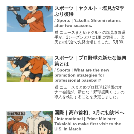
たことを発表しました。王女は飼い犬の
訓練中に心臓に異常をきたし、その後の
スポーツ｜ヤクルト・塩見が2季
スポーツ
治療が続いていま...
ぶり復帰
/ Sports | Yakult’s Shiomi returns
after two seasons.
📰 ニュースまとめヤクルトの塩見泰隆選
手が、2シーズンぶりに1軍に復帰し、楽
天との試合で先発出場しました。5月30日
に行われた試合で、塩見は「帰ってきま
した！」と喜びを表現し、2安打2打点の
活躍を見せました。池山監督も彼のパフ
スポーツ｜プロ野球の新たな振興
スポーツ
ォーマンスを称...
策とは
/ Sports | What are the new
promotion strategies for
professional baseball?
📰 ニュースまとめプロ野球12球団のオー
ナー会議が、新たな「野球振興くじ」の
導入を検討することを決定しました。こ
れは試合の勝敗をランダムに組み合わせ
た「非予想系くじ」で、次世代の野球振
興のための財源を確保することを目的と
国際｜高市首相、3月に初訪米へ
国際ビジネス
しています。しかし、...
/ International | Prime Minister
Takaichi to make first visit to the
U.S. in March.