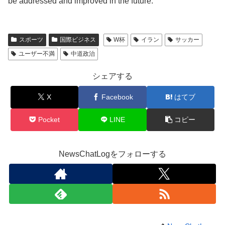
be addressed and improved in the future.
スポーツ
国際ビジネス
W杯
イラン
サッカー
ユーザー不満
中道政治
シェアする
X
Facebook
はてブ
Pocket
LINE
コピー
NewsChatLogをフォローする