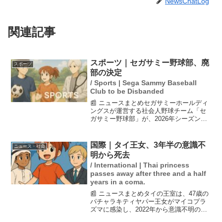
NewsChatLog
関連記事
スポーツ｜セガサミー野球部、廃
スポーツ
部の決定
/ Sports | Sega Sammy Baseball
Club to be Disbanded
📰 ニュースまとめセガサミーホールディ
ングスが運営する社会人野球チーム「セ
ガサミー野球部」が、2026年シーズンを
もって廃部することを発表しました。約
20年の活動に幕を下ろすこととなり、経
営環境の変化が主な理由とされていま
国際｜タイ王女、3年半の意識不
ニュース・社会
す。これにより、強...
明から死去
/ International | Thai princess
passes away after three and a half
years in a coma.
📰 ニュースまとめタイの王室は、47歳の
パチャラキティヤパー王女がマイコプラ
ズマに感染し、2022年から意識不明の状
態にあったが、最近容体が悪化し死去し