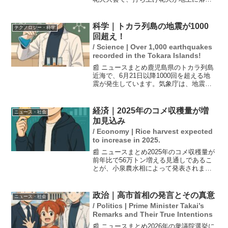
した後に爆発し、火事が発生しました。
火事は雑草などを燃やしましたが、幸い
にもけが人はいなかったとのことです。
科学｜トカラ列島の地震が1000
テクノロジー・科学
地元の住民や観客...
回超え！
/ Science | Over 1,000 earthquakes
recorded in the Tokara Islands!
📰 ニュースまとめ鹿児島県のトカラ列島
近海で、6月21日以降1000回を超える地
震が発生しています。気象庁は、地震の
頻発を受けて引き続き注意を呼びかけて
おり、特に南海トラフ地震への影響は
「おそらくない」としています。市民に
経済｜2025年のコメ収穫量が増
ニュース・社会
は日頃からの防災対...
加見込み
/ Economy | Rice harvest expected
to increase in 2025.
📰 ニュースまとめ2025年のコメ収穫量が
前年比で56万トン増える見通しであるこ
とが、小泉農水相によって発表されまし
た。主食用コメの作付面積も前年比で
10.4万ヘクタール増加しており、生産者
の増産意欲が大きな影響を与えていると
政治｜高市首相の発言とその真意
ニュース・社会
考えられます。...
/ Politics | Prime Minister Takai’s
Remarks and Their True Intentions
📰 ニュースまとめ2026年の衆議院選挙に