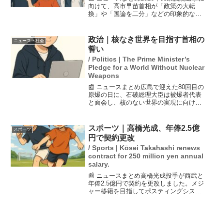
向けて、高市早苗首相が「政策の大転
換」や「国論を二分」などの印象的な言
葉を使い、支持を得ようとしている。し
かし、具体的な内容やその真意に疑問を
持つ声も多く、首相の発言が国民にどの
政治｜核なき世界を目指す首相の
ニュース・社会
ように受け取られてい...
誓い
/ Politics | The Prime Minister’s
Pledge for a World Without Nuclear
Weapons
📰 ニュースまとめ広島で迎えた80回目の
原爆の日に、石破総理大臣は被爆者代表
と面会し、核のない世界の実現に向けた
決意を表明しました。総理は、核戦争の
ない未来を築く重要性を強調し、戦争の
記憶を継承する必要性も訴えました。ま
スポーツ｜高橋光成、年俸2.5億
スポーツ
た、未来の世代に戦争...
円で契約更改
/ Sports | Kōsei Takahashi renews
contract for 250 million yen annual
salary.
📰 ニュースまとめ高橋光成投手が西武と
年俸2.5億円で契約を更改しました。メジ
ャー移籍を目指してポスティングシステ
ムを利用しましたが、交渉が不調に終わ
り残留を決めました。彼は「ライオンズ
で優勝したい」と強い気持ちを表し、今