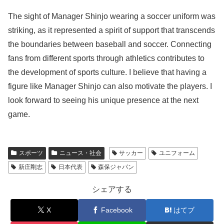
The sight of Manager Shinjo wearing a soccer uniform was
striking, as it represented a spirit of support that transcends
the boundaries between baseball and soccer. Connecting
fans from different sports through athletics contributes to
the development of sports culture. I believe that having a
figure like Manager Shinjo can also motivate the players. I
look forward to seeing his unique presence at the next
game.
スポーツ
ニュース・社会
サッカー
ユニフォーム
新庄剛志
日本代表
森保ジャパン
シェアする
X
Facebook
はてブ