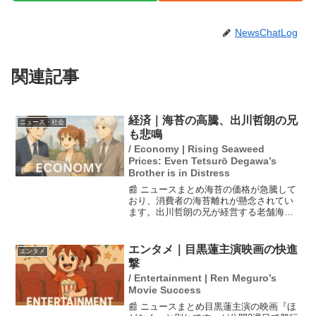
NewsChatLog
関連記事
経済｜海苔の高騰、出川哲朗の兄
ニュース・社会
も悲鳴
/ Economy | Rising Seaweed
Prices: Even Tetsurō Degawa’s
Brother is in Distress
📰 ニュースまとめ海苔の価格が急騰して
おり、消費者の海苔離れが懸念されてい
ます。出川哲朗の兄が経営する老舗海苔
問屋では、海水温の上昇や降雨不足が影
響し、海苔の不作が続いていると報告さ
れています。これにより、大手コンビニ
エンタメ｜目黒蓮主演映画の快進
エンタメ
も海苔を使用した商品の...
撃
/ Entertainment | Ren Meguro’s
Movie Success
📰 ニュースまとめ目黒蓮主演の映画『ほ