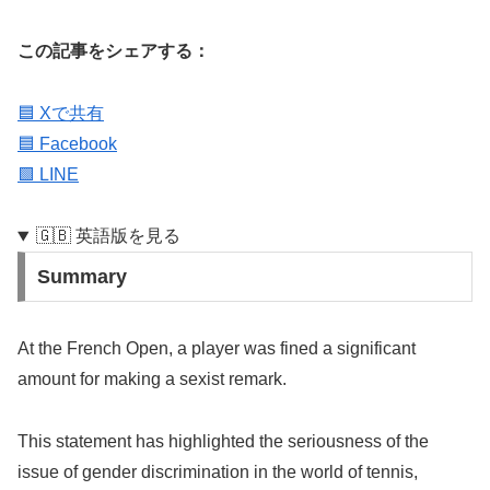
この記事をシェアする：
🟦 Xで共有
🟦 Facebook
🟩 LINE
🇬🇧 英語版を見る
Summary
At the French Open, a player was fined a significant
amount for making a sexist remark.
This statement has highlighted the seriousness of the
issue of gender discrimination in the world of tennis,