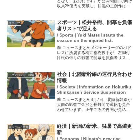
どなく、お別れです』が公開3週目で興行
収入25億円を突破し、目黒の主演作はす
べて20億円を超えるヒットを記録してい
る。これは、映画市場が縮小している中
で、目黒が稀有なスターであることを示
スポーツ｜松井裕樹、開幕を負傷
スポーツ
すものだ。特に本...
者リストで迎える
/ Sports | Yuki Matsui starts the
season on the injured list.
📰 ニュースまとめメジャーリーグのパド
レスに所属する松井裕樹投手が、左脚付
け根の張りの影響で開幕を負傷者リスト
（IL）で迎えることが決まりました。監
督は、松井の早期復帰が見込まれるとコ
メントしています。松井は30歳で、MLB
社会｜北陸新幹線の運行見合わせ
テクノロジー・科学
での活躍が期待さ...
情報
/ Society | Information on Hokuriku
Shinkansen Service Suspension
📰 ニュースまとめ8月7日、北陸新幹線が
大雨の影響で金沢と長野間で運転を見合
わせています。正午ごろの再開が見込ま
れており、線状降水帯が原因で、その他
の交通機関にも影響が出ています。特に
日本海側では活発な雨雲が発生してお
経済｜新潟の新米、猛暑で高値更
ニュース・社会
り、北陸を中心に警戒が...
新
/ Economy | Niigata’s new rice