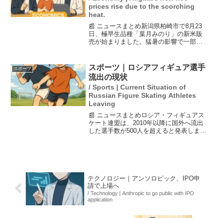
prices rise due to the scorching
heat.
📰 ニュースまとめ新潟県柏崎市で8月23
日、極早生品種「葉月みのり」の新米販
売が始まりました。猛暑の影響で一部は2
等米判定となったものの、価格は過去最
高に達しています。開店前から多くの買
い物客が並び、人気の高さを示しまし
スポーツ｜ロシアフィギュア選手
スポーツ
た。米の価格高騰に対...
流出の現状
/ Sports | Current Situation of
Russian Figure Skating Athletes
Leaving
📰 ニュースまとめロシア・フィギュアス
ケート連盟は、2010年以降に国外へ流出
した選手数が500人を超えると発表しまし
た。この主な理由は、厳しい代表争いを
避けるために他国で活躍の場を求める選
手が多いことです。また、ウクライナ侵
攻の影響で20...
テクノロジー｜アンソロピック、IPO申
請で上場へ
/ Technology | Anthropic to go public with IPO
application