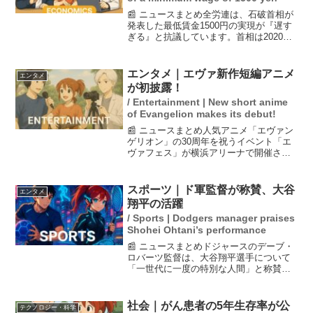
📰 ニュースまとめ全労連は、石破首相が
発表した最低賃金1500円の実現が『遅す
ぎる』と抗議しています。首相は2020年
代中に実現を目指すとしていますが、労
働組合は即時実現を求めています。政府
は賃上げが成長戦略の要であるとし、手
エンタメ｜エヴァ新作短編アニメ
エンタメ
取り収入の増加...
が初披露！
/ Entertainment | New short anime
of Evangelion makes its debut!
📰 ニュースまとめ人気アニメ「エヴァン
ゲリオン」の30周年を祝うイベント「エ
ヴァフェス」が横浜アリーナで開催さ
れ、新作短編アニメが初めてお披露目さ
れました。庵野秀明監督は新作に自信を
持っており、朝6時まで作業を続けたと語
スポーツ｜ド軍監督が称賛、大谷
エンタメ
っています。観客から...
翔平の活躍
/ Sports | Dodgers manager praises
Shohei Ohtani’s performance
📰 ニュースまとめドジャースのデーブ・
ロバーツ監督は、大谷翔平選手について
「一世代に一度の特別な人間」と称賛
し、その活躍を評価しました。大谷選手
は今シーズンも注目を浴び、特に怪我の
ないことを期待されている中で、リーグ
社会｜がん患者の5年生存率が公
テクノロジー・科学