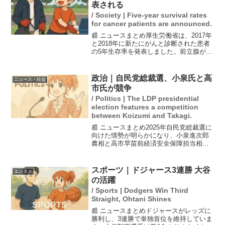
トップタイの33本塁打を...
表される
/ Society | Five-year survival rates
for cancer patients are announced.
📰 ニュースまとめ厚生労働省は、2017年
と2018年に新たにがんと診断された患者
の5年生存率を発表しました。前立腺がん
の生存率は90％を超える一方、膵臓がん
は13.5％という低い数字が示されていま
す。これは前年度の11.8％からの改善が
政治｜自民党総裁選、小泉氏と高
ニュース・社会
見...
市氏が競争
/ Politics | The LDP presidential
election features a competition
between Koizumi and Takagi.
📰 ニュースまとめ2025年自民党総裁選に
向けた情勢が明らかになり、小泉進次郎
農相と高市早苗前経済安全保障担当相が
競り合う展開となっている。小泉氏は国
会議員票で優位を保っているが、高市氏
は地方票で支持を拡大中。林芳正官房長
スポーツ｜ドジャース3連勝 大谷
エンタメ
官も追い上げている...
の活躍
/ Sports | Dodgers Win Third
Straight, Ohtani Shines
📰 ニュースまとめドジャースがレッズに
勝利し、3連勝で単独首位を維持していま