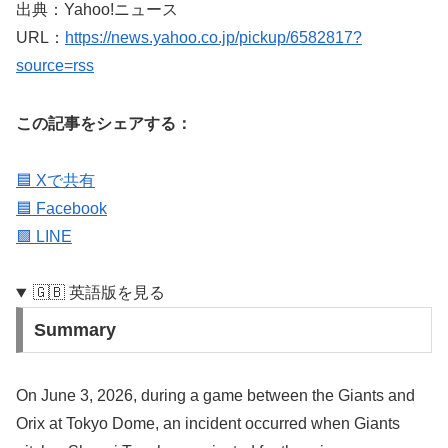
出典：Yahoo!ニュース
URL：
https://news.yahoo.co.jp/pickup/6582817?
source=rss
この記事をシェアする：
🟦 Xで共有
🟦 Facebook
🟩 LINE
🇬🇧 英語版を見る
Summary
On June 3, 2026, during a game between the Giants and
Orix at Tokyo Dome, an incident occurred when Giants