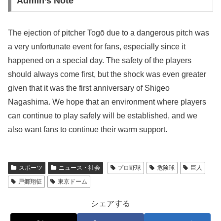
Admin’s Note
The ejection of pitcher Togō due to a dangerous pitch was
a very unfortunate event for fans, especially since it
happened on a special day. The safety of the players
should always come first, but the shock was even greater
given that it was the first anniversary of Shigeo
Nagashima. We hope that an environment where players
can continue to play safely will be established, and we
also want fans to continue their warm support.
スポーツ
ニュース・社会
プロ野球
危険球
巨人
戸郷翔征
東京ドーム
シェアする