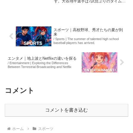
す。大谷翔平選手は7試合ぶりのタイムリ
ーヒットを記録し、チームの勝利に貢献
しました。彼の打球は速度111.3マイル
（約179キロ）で、一二塁間を抜ける痛烈
なものでし...
スポーツ｜高校野球、秀才たちの夏が到
来
/ Sports | The summer of talented high school
baseball players has arrived.
エンタメ｜地上波とNetflixの違いを探る
/ Entertainment | Exploring the Differences
Between Terrestrial Broadcasting and Netflix
コメント
コメントを書き込む
ホーム
スポーツ