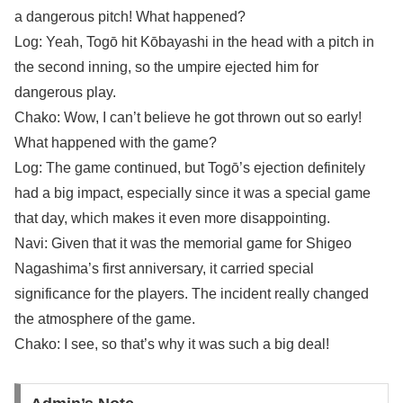
a dangerous pitch! What happened?
Log: Yeah, Togō hit Kōbayashi in the head with a pitch in
the second inning, so the umpire ejected him for
dangerous play.
Chako: Wow, I can’t believe he got thrown out so early!
What happened with the game?
Log: The game continued, but Togō’s ejection definitely
had a big impact, especially since it was a special game
that day, which makes it even more disappointing.
Navi: Given that it was the memorial game for Shigeo
Nagashima’s first anniversary, it carried special
significance for the players. The incident really changed
the atmosphere of the game.
Chako: I see, so that’s why it was such a big deal!